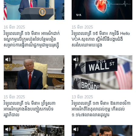
16 មីនា 2025
15 មីនា 2025
វិទ្យុពេលរាត្រី ១៦ មីនា៖ អាមេរិក​ដាក់​
វិទ្យុពេលរាត្រី ១៥ មីនា៖ កម្មវិធី ​Hello
ទណ្ឌកម្ម​លើ​ក្រុមហ៊ុន​ថៃ​បន្ថែម​ទៀត​
VOA សុខភាព ស្ដី​អំពី​វិធី​បង្ការ​ជំងឺ​
សម្រាប់​ការ​ធ្វើ​ពាណិជ្ជកម្ម​ជាមួយ​រុស្ស៊ី
សរសៃ​ឈាម​បេះដូង
15 មីនា 2025
13 មីនា 2025
វិទ្យុពេលរាត្រី ១៤ មីនា៖ ព្រឹទ្ធសភា
វិទ្យុពេលរាត្រី ១៣ មីនា៖ ឱនភាព​ថវិកា​
អាមេរិកគ្រោងនឹងបញ្ចៀសការបិទ
អាមេរិក​ពី​ខែ​តុលា​ដល់​កុម្ភៈ​កើន​ដល់​
រដ្ឋាភិបាល
១.១៤៧​លានលាន​ដុល្លារ