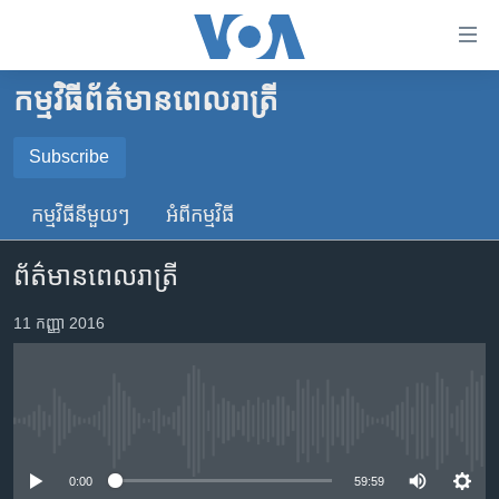
ភ្ជាប់​
ទៅ​
គេហទំព័រ​
កម្មវិធី​ព័ត៌មាន​ពេលរាត្រី
កម្ពុជា
ទាក់ទង
រំលង​
អន្តរជាតិ
Subscribe
និង​
SUBSCRIBE
អាមេរិក
ចូល​
កម្មវិធី​នីមួយៗ
អំពី​កម្មវិធី​
ទៅ​​
ចិន
YouTube Music
ទំព័រ​
ព័ត៌មានពេលរាត្រី
ហេឡូវីអូអេ
ព័ត៌មាន​​
តែ​
កម្ពុជាច្នៃប្រតិដ្ឋ
11 កញ្ញា 2016
Spotify
ម្តង
ព្រឹត្តិការណ៍ព័ត៌មាន
រំលង​
ទទួល​​​សេវា​​​ Podcast
និង​
ទូរទស្សន៍ / វីដេអូ​
ចូល​
No media source currently available
វិទ្យុ / ផតខាសថ៍
ទៅ​
ទំព័រ​
កម្មវិធីទាំងអស់
0:00
59:59