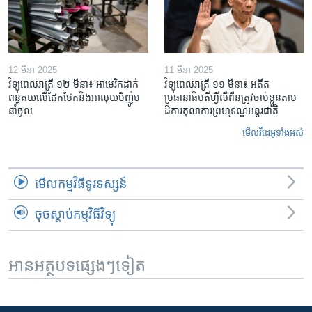
12 មីនា 2025
11 មីនា 2025
វិទ្យុពេលរាត្រី ១២ មីនា៖ អាមេរិក​ដាក់​
វិទ្យុពេលរាត្រី ១១ មីនា៖ អតីត​
ពន្ធគយ​លើ​ដែកថែក​និង​អាលុយ​មីញ៉ូម​
ប្រធានាធិបតីហ្វីលីពីន​ត្រូវ​ចាប់ខ្លួនតាម
នាំចូល
ដីការ​តុលាការ​ព្រហ្មទណ្ឌ​អន្តរជាតិ
មើល​វីដេអូ​ទាំង​អស់
មើល​កម្មវិធី​ទូរទស្សន៍
ចុចស្តាប់កម្មវិធីវិទ្យុ
អានអត្ថបទផ្សេងៗទៀត