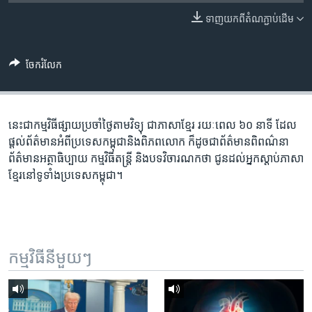
រចនា
សម្ព័ន្ធ​
ទាញ​យក​ពី​តំណភ្ជាប់​ដើម
Khmer English
រំលង​
និង​
បណ្តាញ​សង្គម
ចែករំលែក
ចូល​
ទៅ​
កាន់​
ទំព័រ​
នេះ​ជា​កម្ម​វិធី​ផ្សាយ​ប្រចាំ​ថ្ងៃ​តាម​វិទ្យុ ​ជាភាសា​ខ្មែរ​ រយៈ​ពេល​ ៦០​ នាទី ដែល​
ភាសា
ស្វែង​
ផ្តល់​ព័ត៌មាន​អំពី​ប្រទេស​កម្ពុជា​និង​ពិភព​លោក ​ក៏ដូច​ជា​ព័ត៌មាន​ពិពណ៌នា
រក
ព័ត៌មាន​អត្ថាធិប្បាយ​ កម្ម​វិធី​តន្ត្រី ​និង​បទ​វិចារណកថា​ ជូន​ដល់​អ្នក​ស្តាប់​ភាសា​
ខ្មែរ​នៅ​ទូទាំង​ប្រទេស​កម្ពុជា។
កម្មវិធី​នីមួយៗ