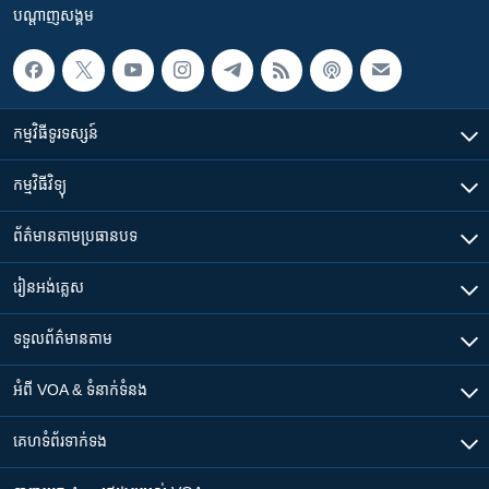
បណ្តាញ​សង្គម
កម្មវិធី​ទូរទស្សន៍
កម្មវិធី​វិទ្យុ
ព័ត៌មាន​តាមប្រធានបទ​
រៀន​​អង់គ្លេស
ទទួល​ព័ត៌មាន​តាម
អំពី​ VOA & ទំនាក់ទំនង
គេហទំព័រ​​ទាក់ទង