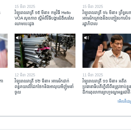
15 មីនា 2025
15 មីនា 2025
​
វិទ្យុពេលរាត្រី ១៥ មីនា៖ កម្មវិធី ​Hello
វិទ្យុពេលរាត្រី ១៤ មីនា៖ ព្រឹទ្ធសភ
VOA សុខភាព ស្ដី​អំពី​វិធី​បង្ការ​ជំងឺ​សរសៃ​
អាមេរិកគ្រោងនឹងបញ្ចៀសការបិទ
ឈាម​បេះដូង
រដ្ឋាភិបាល
12 មីនា 2025
11 មីនា 2025
កា​
វិទ្យុពេលរាត្រី ១២ មីនា៖ អាមេរិក​ដាក់​
វិទ្យុពេលរាត្រី ១១ មីនា៖ អតីត​
ពន្ធគយ​លើ​ដែកថែក​និង​អាលុយ​មីញ៉ូម​នាំ
ប្រធានាធិបតីហ្វីលីពីន​ត្រូវ​ចាប់ខ្
ចូល
ដីការ​តុលាការ​ព្រហ្មទណ្ឌ​អន្តរជាតិ
មើល​វីដេអ