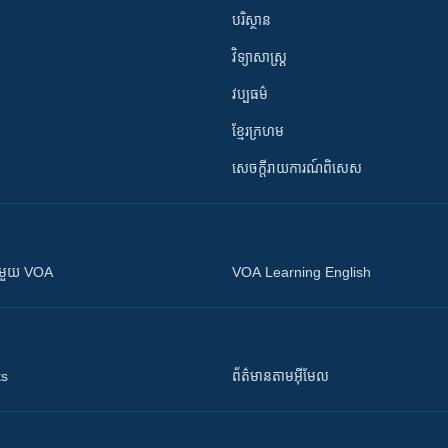
បរិស្ថាន
វិទ្យាសាស្រ្ត
វប្បធម៌
ខ្មែរក្រហម
សេចក្តីរាយការណ៍ពិសេស
ស​​ជាមួយ VOA
VOA Learning English
ts
ព័ត៌មាន​តាម​អ៊ីមែល