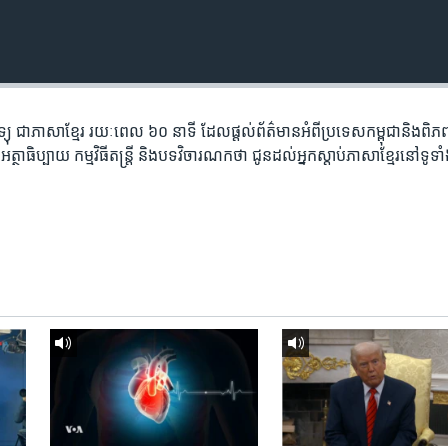
តាម​វិទ្យុ ​ជាភាសា​ខ្មែរ​ រយៈ​ពេល​ ៦០​ នាទី ដែល​ផ្តល់​ព័ត៌មាន​អំពី​ប្រទេស​កម្ពុជា​និង​ព
ថាធិប្បាយ​ កម្ម​វិធី​តន្ត្រី ​និង​បទ​វិចារណកថា​ ជូន​ដល់​អ្នក​ស្តាប់​ភាសា​ខ្មែរ​នៅ​ទូទា