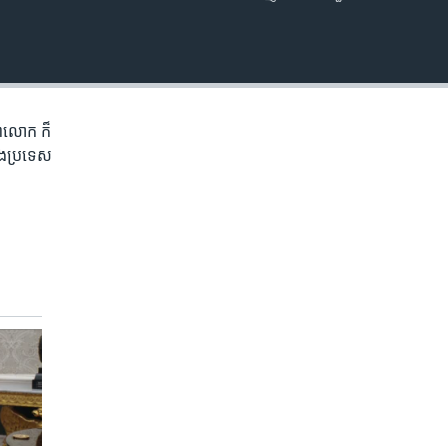
EMBED
ិភព​លោក ​ក៏
ំង​ប្រទេស​