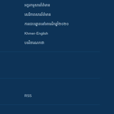
អក្ខរកម្មសារព័ត៌មាន
សេរីភាពសារព័ត៌មាន
ការបោះឆ្នោតនៅអាមេរិកឆ្នាំ២០២០
Khmer-English
បទវិចារណកថា
RSS