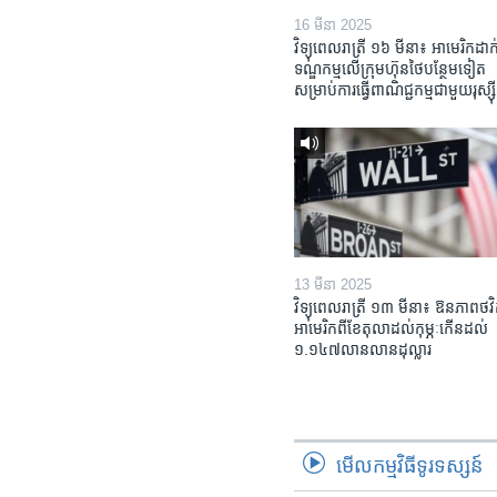
16 មីនា 2025
វិទ្យុពេលរាត្រី ១៦ មីនា៖ អាមេរិក​ដាក់
ទណ្ឌកម្ម​លើ​ក្រុមហ៊ុន​ថៃ​បន្ថែម​ទៀត​
សម្រាប់​ការ​ធ្វើ​ពាណិជ្ជកម្ម​ជាមួយ​រុស្ស៊ី
13 មីនា 2025
វិទ្យុពេលរាត្រី ១៣ មីនា៖ ឱនភាព​ថវិ
អាមេរិក​ពី​ខែ​តុលា​ដល់​កុម្ភៈ​កើន​ដល់​
១.១៤៧​លានលាន​ដុល្លារ
មើល​កម្មវិធី​ទូរទស្សន៍