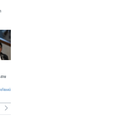
ា
លួនតាម
ូ​ទាំង​អស់