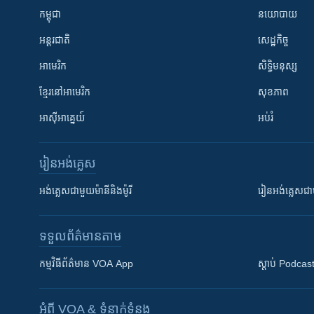
កម្ពុជា
នយោបាយ
អន្តរជាតិ
សេដ្ឋកិច្ច
អាមេរិក
សិទ្ធិមនុស្ស
ខ្មែរ​នៅអាមេរិក
សុខភាព
អាស៊ីអាគ្នេយ៍
អប់រំ
រៀន​​អង់គ្លេស
អង់គ្លេស​ជាមួយ​ម៉ានី​និង​ម៉ូរី
រៀន​​​​​​អង់គ្លេ
ទទួល​ព័ត៌មាន​តាម
កម្មវិធី​ព័ត៌មាន VOA App
ស្តាប់ Podcas
អំពី​ VOA & ទំនាក់ទំនង