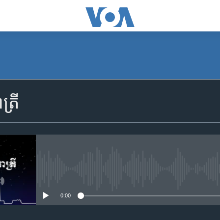
SUBSCRIBE
្រី
Apple Podcasts
YouTube Music
Spotify
No media source currently availa
0:00
ទទួល​​​សេវា​​​ Podcast