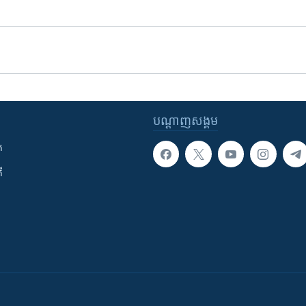
បណ្តាញ​សង្គម
ក
ី