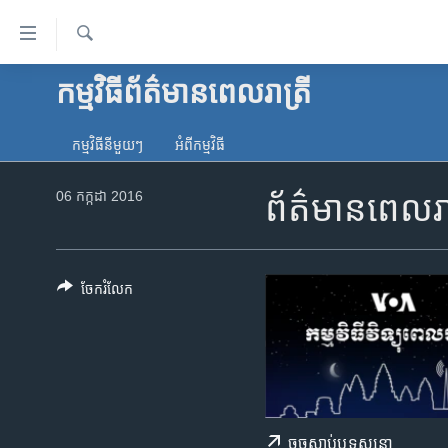
ភ្ជាប់​
ទៅ​
គេហទំព័រ​
ស្វែង​
កម្មវិធី​ព័ត៌មាន​ពេលរាត្រី
កម្ពុជា
រក
ទាក់ទង
អន្តរជាតិ
រំលង​
កម្មវិធី​នីមួយៗ
អំពី​កម្មវិធី​
និង​
អាមេរិក
ចូល​
06 កក្កដា 2016
ព័ត៌មានពេលរាត
ចិន
ទៅ​​
ទំព័រ​
ហេឡូវីអូអេ
ព័ត៌មាន​​
កម្ពុជាច្នៃប្រតិដ្ឋ
តែ​
ចែករំលែក
ម្តង
ព្រឹត្តិការណ៍ព័ត៌មាន
រំលង​
ទូរទស្សន៍ / វីដេអូ​
និង​
ចូល​
វិទ្យុ / ផតខាសថ៍
ទៅ​
កម្មវិធីទាំងអស់
ទំព័រ​
ចុច​​ស្តាប់​ឬ​ទស្សនា