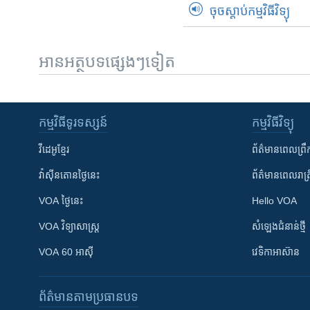
ចុចស្តាប់កម្មវិធីវិទ្យុ
អានអត្ថបទផ្សេងៗទៀត
កម្មវិធី​ទូរទស្សន៍
កម្មវិធី​វិទ្យុ
វីដេអូ​ខ្មែរ
ព័ត៌មាន​ពេល​ព្រឹ
វ៉ាស៊ីនតោន​ថ្ងៃ​នេះ
ព័ត៌មាន​​ពេល​រាត្រ
VOA ថ្ងៃនេះ
Hello VOA
VOA ​វិទ្យាសាស្ត្រ
សំឡេង​ជំនាន់​ថ្មី
VOA 60 អាស៊ី
វេទិកា​អាស៊ាន
ព័ត៌មាន​តាមប្រធានបទ​