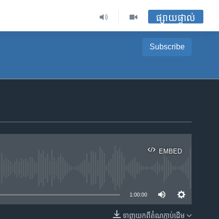
ផ្សាយផ្ទាល់
Subscribe
EMBED
ble
1:00:00
ទាញ​យក​ពី​តំណភ្ជាប់​ដើម