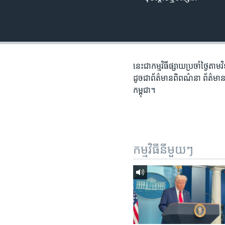
រចនា
សម្ព័ន្ធ​
រំលង​
និង​
ចូល​
ទៅ​
នេះ​ជា​កម្ម​វិធី​ផ្សាយ​ប្រចាំ​ថ្ងៃ​
កាន់​
ដូច​ជា​ព័ត៌មាន​ពិពណ៌នា ព័ត៌មាន​អត្
ទំព័រ​
កម្ពុជា។
ស្វែង​
រក
កម្មវិធី​នីមួយៗ