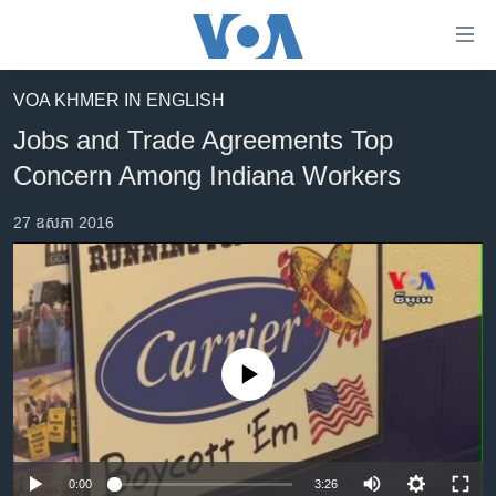
ភ្ជាប់​
ទៅ​
គេហទំព័រ​
VOA KHMER IN ENGLISH
កម្ពុជា
ទាក់ទង
Jobs and Trade Agreements Top
រំលង​
អន្តរជាតិ
Concern Among Indiana Workers
និង​
អាមេរិក
ចូល​
27 ឧសភា 2016
ទៅ​​
ចិន
ទំព័រ​
ហេឡូវីអូអេ
ព័ត៌មាន​​
តែ​
កម្ពុជាច្នៃប្រតិដ្ឋ
ម្តង
ព្រឹត្តិការណ៍ព័ត៌មាន
រំលង​
No media source currently available
និង​
ទូរទស្សន៍ / វីដេអូ​
ចូល​
វិទ្យុ / ផតខាសថ៍
ទៅ​
ទំព័រ​
កម្មវិធីទាំងអស់
0:00
3:26