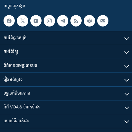
បណ្តាញ​សង្គម
កម្មវិធី​ទូរទស្សន៍
កម្មវិធី​វិទ្យុ
ព័ត៌មាន​តាមប្រធានបទ​
រៀន​​អង់គ្លេស
ទទួល​ព័ត៌មាន​តាម
អំពី​ VOA & ទំនាក់ទំនង
គេហទំព័រ​​ទាក់ទង