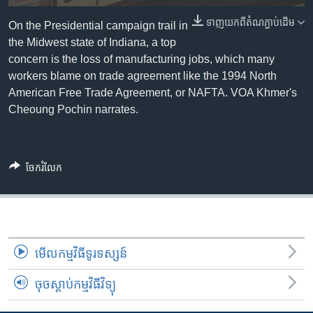
រចនា
សម្ព័ន្ធ​
ទាញ​យក​ពី​តំណភ្ជាប់​ដើម
Khmer English
On the Presidential campaign trail in
រំលង​
the Midwest state of Indiana, a top
និង​
concern is the loss of manufacturing jobs, which many
បណ្តាញ​សង្គម
ចូល​
workers blame on trade agreement like the 1994 North
ទៅ​
American Free Trade Agreement, or NAFTA. VOA Khmer's
កាន់​
Cheoung Pochin narrates.
ទំព័រ​
ភាសា
ស្វែង​
រក
ចែករំលែក
មើល​កម្មវិធី​ទូរទស្សន៍
ចុចស្តាប់កម្មវិធីវិទ្យុ