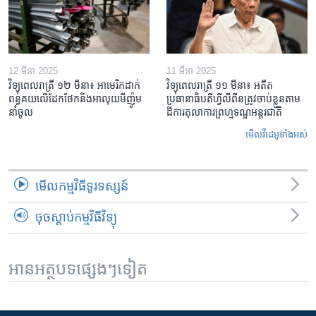
12 មីនា 2025
11 មីនា 2025
វិទ្យុពេលរាត្រី ១២ មីនា៖ អាមេរិក​ដាក់​
វិទ្យុពេលរាត្រី ១១ មីនា៖ អតីត​
ពន្ធគយ​លើ​ដែកថែក​និង​អាលុយ​មីញ៉ូម​
ប្រធានាធិបតីហ្វីលីពីន​ត្រូវ​ចាប់ខ្លួនតាម
នាំចូល
ដីការ​តុលាការ​ព្រហ្មទណ្ឌ​អន្តរជាតិ
មើល​វីដេអូ​ទាំង​អស់
មើល​កម្មវិធី​ទូរទស្សន៍
ចុចស្តាប់កម្មវិធីវិទ្យុ
អានអត្ថបទផ្សេងៗទៀត