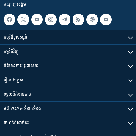
បណ្តាញ​សង្គម
កម្មវិធី​ទូរទស្សន៍
កម្មវិធី​វិទ្យុ
ព័ត៌មាន​តាមប្រធានបទ​
រៀន​​អង់គ្លេស
ទទួល​ព័ត៌មាន​តាម
អំពី​ VOA & ទំនាក់ទំនង
គេហទំព័រ​​ទាក់ទង