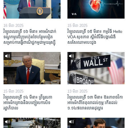
16 មីនា 2025
15 មីនា 2025
វិទ្យុពេលរាត្រី ១៦ មីនា៖ អាមេរិក​ដាក់​
វិទ្យុពេលរាត្រី ១៥ មីនា៖ កម្មវិធី ​Hello
ទណ្ឌកម្ម​លើ​ក្រុមហ៊ុន​ថៃ​បន្ថែម​ទៀត​
VOA សុខភាព ស្ដី​អំពី​វិធី​បង្ការ​ជំងឺ​
សម្រាប់​ការ​ធ្វើ​ពាណិជ្ជកម្ម​ជាមួយ​រុស្ស៊ី
សរសៃ​ឈាម​បេះដូង
15 មីនា 2025
13 មីនា 2025
វិទ្យុពេលរាត្រី ១៤ មីនា៖ ព្រឹទ្ធសភា
វិទ្យុពេលរាត្រី ១៣ មីនា៖ ឱនភាព​ថវិកា​
អាមេរិកគ្រោងនឹងបញ្ចៀសការបិទ
អាមេរិក​ពី​ខែ​តុលា​ដល់​កុម្ភៈ​កើន​ដល់​
រដ្ឋាភិបាល
១.១៤៧​លានលាន​ដុល្លារ