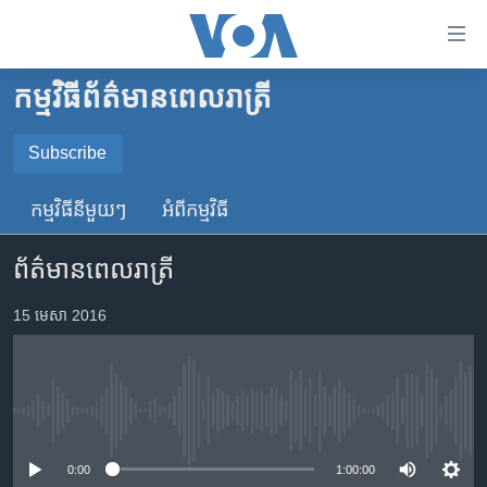
ភ្ជាប់​
ទៅ​
គេហទំព័រ​
កម្មវិធី​ព័ត៌មាន​ពេលរាត្រី
កម្ពុជា
ទាក់ទង
រំលង​
អន្តរជាតិ
Subscribe
និង​
SUBSCRIBE
អាមេរិក
ចូល​
កម្មវិធី​នីមួយៗ
អំពី​កម្មវិធី​
ទៅ​​
ចិន
YouTube Music
ទំព័រ​
ព័ត៌មានពេលរាត្រី
ហេឡូវីអូអេ
ព័ត៌មាន​​
តែ​
កម្ពុជាច្នៃប្រតិដ្ឋ
15 មេសា 2016
Spotify
ម្តង
ព្រឹត្តិការណ៍ព័ត៌មាន
រំលង​
ទទួល​​​សេវា​​​ Podcast
និង​
ទូរទស្សន៍ / វីដេអូ​
ចូល​
No media source currently available
វិទ្យុ / ផតខាសថ៍
ទៅ​
ទំព័រ​
កម្មវិធីទាំងអស់
0:00
1:00:00