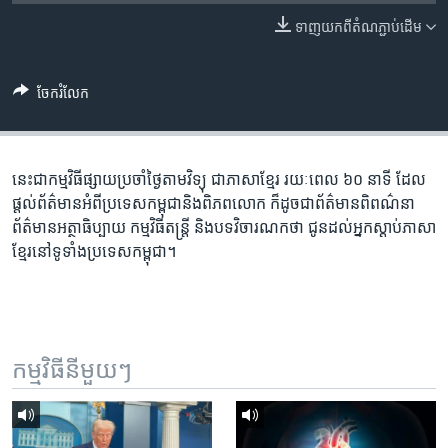
រចនា
សម្ព័ន្ធ​
ទាញ​យក​ពី​តំណភ្ជាប់​ដើម
Khmer English
រំលង​
និង​
បណ្តាញ​សង្គម
ចែករំលែក
ចូល​
ទៅ​
កាន់​
ទំព័រ​
នេះ​ជា​កម្ម​វិធី​ផ្សាយ​ប្រចាំ​ថ្ងៃ​តាម​វិទ្យុ ​ជាភាសា​ខ្មែរ​ រយៈ​ពេល​ ៦០​ នាទី ដែល​
ភាសា
ស្វែង​
ផ្តល់​ព័ត៌មាន​អំពី​ប្រទេស​កម្ពុជា​និង​ពិភព​លោក ​ក៏ដូច​ជា​ព័ត៌មាន​ពិពណ៌នា
រក
ព័ត៌មាន​អត្ថាធិប្បាយ​ កម្ម​វិធី​តន្ត្រី ​និង​បទ​វិចារណកថា​ ជូន​ដល់​អ្នក​ស្តាប់​ភាសា​
ខ្មែរ​នៅ​ទូទាំង​ប្រទេស​កម្ពុជា។
កម្មវិធី​នីមួយៗ