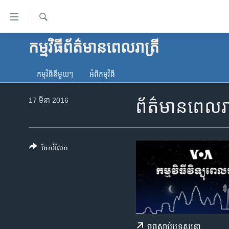
ភ្ជាប់​
ទៅ​
គេហទំព័រ​
ស្វែង​
កម្មវិធី​ព័ត៌មាន​ពេលរាត្រី
កម្ពុជា
រក
ទាក់ទង
អន្តរជាតិ
រំលង​
កម្មវិធី​នីមួយៗ
អំពី​កម្មវិធី​
និង​
អាមេរិក
ចូល​
17 មីនា 2016
ព័ត៌មានពេលរាត
ចិន
ទៅ​​
ទំព័រ​
ហេឡូវីអូអេ
ព័ត៌មាន​​
កម្ពុជាច្នៃប្រតិដ្ឋ
តែ​
ចែករំលែក
ម្តង
ព្រឹត្តិការណ៍ព័ត៌មាន
រំលង​
ទូរទស្សន៍ / វីដេអូ​
និង​
ចូល​
វិទ្យុ / ផតខាសថ៍
ទៅ​
កម្មវិធីទាំងអស់
ទំព័រ​
ចុច​​ស្តាប់​ឬ​ទស្សនា