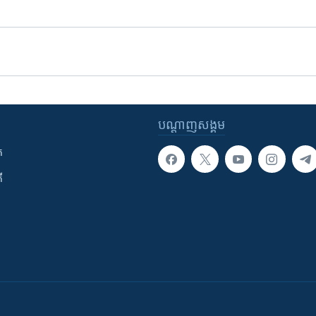
បណ្តាញ​សង្គម
ក
ី