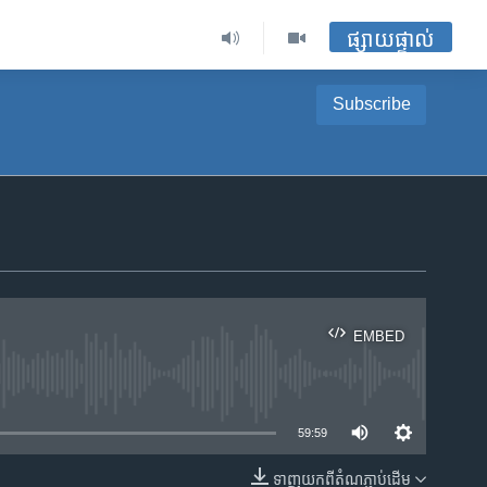
ផ្សាយផ្ទាល់
Subscribe
EMBED
ble
59:59
ទាញ​យក​ពី​តំណភ្ជាប់​ដើម