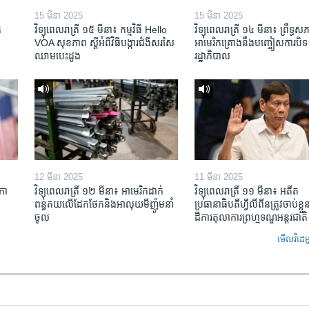
15 មីនា 2025
15 មីនា 2025
​
វិទ្យុពេលរាត្រី ១៥ មីនា៖ កម្មវិធី ​Hello
វិទ្យុពេលរាត្រី ១៤ មីនា៖ ព្រឹទ្ធសភ
VOA សុខភាព ស្ដី​អំពី​វិធី​បង្ការ​ជំងឺ​សរសៃ​
អាមេរិកគ្រោងនឹងបញ្ចៀសការបិទ
ឈាម​បេះដូង
រដ្ឋាភិបាល
12 មីនា 2025
11 មីនា 2025
កា​
វិទ្យុពេលរាត្រី ១២ មីនា៖ អាមេរិក​ដាក់​
វិទ្យុពេលរាត្រី ១១ មីនា៖ អតីត​
ពន្ធគយ​លើ​ដែកថែក​និង​អាលុយ​មីញ៉ូម​នាំ
ប្រធានាធិបតីហ្វីលីពីន​ត្រូវ​ចាប់ខ្
ចូល
ដីការ​តុលាការ​ព្រហ្មទណ្ឌ​អន្តរជាតិ
មើល​វីដេអ