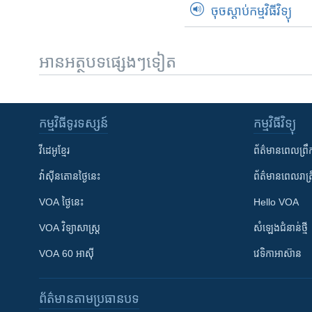
ចុចស្តាប់កម្មវិធីវិទ្យុ
អានអត្ថបទផ្សេងៗទៀត
កម្មវិធី​ទូរទស្សន៍
កម្មវិធី​វិទ្យុ
វីដេអូ​ខ្មែរ
ព័ត៌មាន​ពេល​ព្រឹ
វ៉ាស៊ីនតោន​ថ្ងៃ​នេះ
ព័ត៌មាន​​ពេល​រាត្រ
VOA ថ្ងៃនេះ
Hello VOA
VOA ​វិទ្យាសាស្ត្រ
សំឡេង​ជំនាន់​ថ្មី
VOA 60 អាស៊ី
វេទិកា​អាស៊ាន
ព័ត៌មាន​តាមប្រធានបទ​