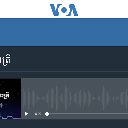
SUBSCRIBE
្រី
Apple Podcasts
YouTube Music
Spotify
No media source currently availa
0:00
ទទួល​​​សេវា​​​ Podcast