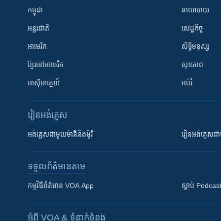
កម្ពុជា
នយោបាយ
អន្តរជាតិ
សេដ្ឋកិច្ច
អាមេរិក
សិទ្ធិមនុស្ស
ខ្មែរ​នៅអាមេរិក
សុខភាព
អាស៊ីអាគ្នេយ៍
អប់រំ
រៀន​​អង់គ្លេស
អង់គ្លេស​ជាមួយ​ម៉ានី​និង​ម៉ូរី
រៀន​​​​​​អង់គ្លេ
ទទួល​ព័ត៌មាន​តាម
កម្មវិធី​ព័ត៌មាន VOA App
ស្តាប់ Podcas
អំពី​ VOA & ទំនាក់ទំនង