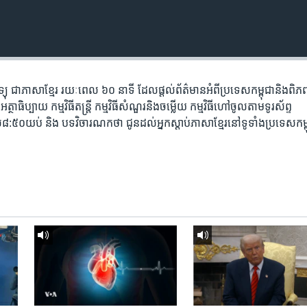
តាម​វិទ្យុ ​ជាភាសា​ខ្មែរ​ រយៈ​ពេល​ ៦០​ នាទី ដែល​ផ្តល់​ព័ត៌មាន​អំពី​ប្រទេស​កម្ពុជា​និង​ព
ធិប្បាយ​ កម្ម​វិធី​តន្ត្រី ​កម្មវិធី​​សំណួរ​និង​ចម្លើយ​ កម្ម​វិធី​ហៅ​ចូល​តាម​ទូរ​ស័ព្ទ
៥០​យប់ ​និង បទ​វិចារណកថា​ ជូន​ដល់​អ្នក​ស្តាប់​ភាសា​ខ្មែរ​នៅ​ទូទាំង​ប្រទេស​កម្