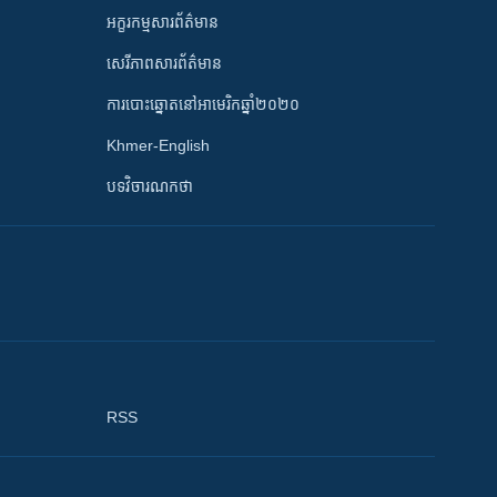
អក្ខរកម្មសារព័ត៌មាន
សេរីភាពសារព័ត៌មាន
ការបោះឆ្នោតនៅអាមេរិកឆ្នាំ២០២០
Khmer-English
បទវិចារណកថា
RSS