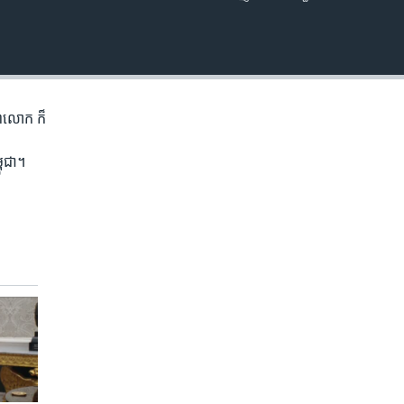
EMBED
ិភព​លោក ​ក៏
ពុជា។