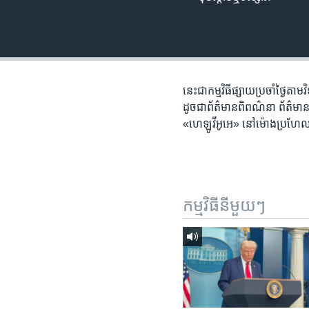
រចនា
សម្ព័ន្ធ​
រំលង​
និង​
ចូល​
ទៅ​
នេះ​ជា​កម្ម​វិធី​ផ្សាយ​ប្រចាំ​ថ្ងៃ​
កាន់​
ដូច​ជា​ព័ត៌មាន​ពិពណ៌នា ព័ត៌មាន​អត្ថា
ទំព័រ​
«ហេឡូវីអូអេ» នៅ​ម៉ោង​​ប្រហែល​៨:
ស្វែង​
រក
កម្មវិធី​នីមួយៗ