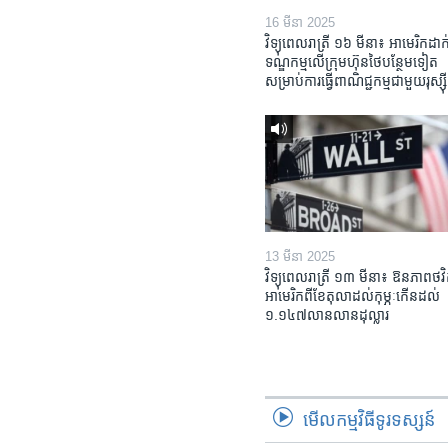
16 មីនា 2025
វិទ្យុពេលរាត្រី ១៦ មីនា៖ អាមេរិក​ដាក់
ទណ្ឌកម្ម​លើ​ក្រុមហ៊ុន​ថៃ​បន្ថែម​ទៀត​
សម្រាប់​ការ​ធ្វើ​ពាណិជ្ជកម្ម​ជាមួយ​រុស្ស៊ី
13 មីនា 2025
វិទ្យុពេលរាត្រី ១៣ មីនា៖ ឱនភាព​ថវិ
អាមេរិក​ពី​ខែ​តុលា​ដល់​កុម្ភៈ​កើន​ដល់​
១.១៤៧​លានលាន​ដុល្លារ
មើល​កម្មវិធី​ទូរទស្សន៍