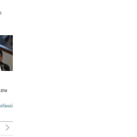
ា
លួនតាម
ូ​ទាំង​អស់