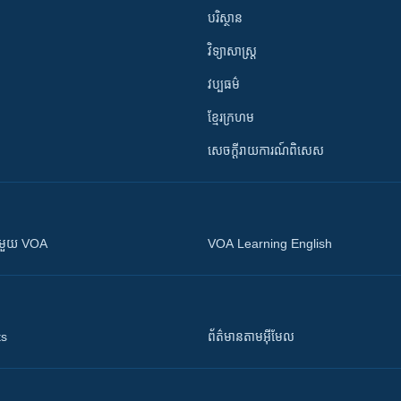
បរិស្ថាន
វិទ្យាសាស្រ្ត
វប្បធម៌
ខ្មែរក្រហម
សេចក្តីរាយការណ៍ពិសេស
ស​​ជាមួយ VOA
VOA Learning English
ts
ព័ត៌មាន​តាម​អ៊ីមែល