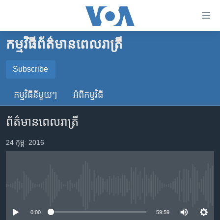
ភ្ជាប់​
ទៅ​
គេហទំព័រ​
កម្មវិធី​ព័ត៌មាន​ពេលរាត្រី
កម្ពុជា
ទាក់ទង
រំលង​
អន្តរជាតិ
Subscribe
និង​
SUBSCRIBE
អាមេរិក
ចូល​
កម្មវិធី​នីមួយៗ
អំពី​កម្មវិធី​
ទៅ​​
ចិន
YouTube Music
ទំព័រ​
ព័ត៌មានពេលរាត្រី
ហេឡូវីអូអេ
ព័ត៌មាន​​
តែ​
កម្ពុជាច្នៃប្រតិដ្ឋ
24 កុម្ភៈ 2016
Spotify
ម្តង
ព្រឹត្តិការណ៍ព័ត៌មាន
រំលង​
ទទួល​​​សេវា​​​ Podcast
និង​
ទូរទស្សន៍ / វីដេអូ​
ចូល​
No media source currently available
វិទ្យុ / ផតខាសថ៍
ទៅ​
ទំព័រ​
កម្មវិធីទាំងអស់
0:00
59:59