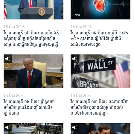
16 មីនា 2025
15 មីនា 2025
វិទ្យុពេលរាត្រី ១៦ មីនា៖ អាមេរិក​ដាក់​
វិទ្យុពេលរាត្រី ១៥ មីនា៖ កម្មវិធី ​Hello
ទណ្ឌកម្ម​លើ​ក្រុមហ៊ុន​ថៃ​បន្ថែម​ទៀត​
VOA សុខភាព ស្ដី​អំពី​វិធី​បង្ការ​ជំងឺ​
សម្រាប់​ការ​ធ្វើ​ពាណិជ្ជកម្ម​ជាមួយ​រុស្ស៊ី
សរសៃ​ឈាម​បេះដូង
15 មីនា 2025
13 មីនា 2025
វិទ្យុពេលរាត្រី ១៤ មីនា៖ ព្រឹទ្ធសភា
វិទ្យុពេលរាត្រី ១៣ មីនា៖ ឱនភាព​ថវិកា​
អាមេរិកគ្រោងនឹងបញ្ចៀសការបិទ
អាមេរិក​ពី​ខែ​តុលា​ដល់​កុម្ភៈ​កើន​ដល់​
រដ្ឋាភិបាល
១.១៤៧​លានលាន​ដុល្លារ