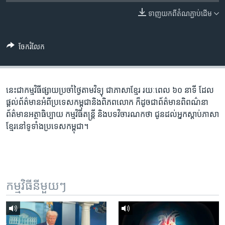
រចនា
សម្ព័ន្ធ​
ទាញ​យក​ពី​តំណភ្ជាប់​ដើម
Khmer English
រំលង​
និង​
បណ្តាញ​សង្គម
ចែករំលែក
ចូល​
ទៅ​
កាន់​
ទំព័រ​
នេះ​ជា​កម្ម​វិធី​ផ្សាយ​ប្រចាំ​ថ្ងៃ​តាម​វិទ្យុ ​ជាភាសា​ខ្មែរ​ រយៈ​ពេល​ ៦០​ នាទី ដែល​
ភាសា
ស្វែង​
ផ្តល់​ព័ត៌មាន​អំពី​ប្រទេស​កម្ពុជា​និង​ពិភព​លោក ​ក៏ដូច​ជា​ព័ត៌មាន​ពិពណ៌នា
រក
ព័ត៌មាន​អត្ថាធិប្បាយ​ កម្ម​វិធី​តន្ត្រី ​និង​បទ​វិចារណកថា​ ជូន​ដល់​អ្នក​ស្តាប់​ភាសា​
ខ្មែរ​នៅ​ទូទាំង​ប្រទេស​កម្ពុជា។
កម្មវិធី​នីមួយៗ