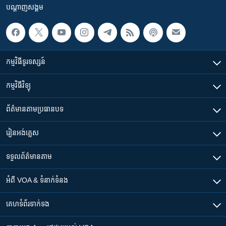
បណ្តាញ​សង្គម
កម្មវិធី​ទូរទស្សន៍
កម្មវិធី​វិទ្យុ
ព័ត៌មាន​តាមប្រធានបទ​
រៀន​​អង់គ្លេស
ទទួល​ព័ត៌មាន​តាម
អំពី​ VOA & ទំនាក់ទំនង
គេហទំព័រ​​ទាក់ទង