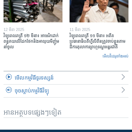
12 មីនា 2025
11 មីនា 2025
វិទ្យុពេលរាត្រី ១២ មីនា៖ អាមេរិក​ដាក់​
វិទ្យុពេលរាត្រី ១១ មីនា៖ អតីត​
ពន្ធគយ​លើ​ដែកថែក​និង​អាលុយ​មីញ៉ូម​
ប្រធានាធិបតីហ្វីលីពីន​ត្រូវ​ចាប់ខ្លួនតាម
នាំចូល
ដីការ​តុលាការ​ព្រហ្មទណ្ឌ​អន្តរជាតិ
មើល​វីដេអូ​ទាំង​អស់
មើល​កម្មវិធី​ទូរទស្សន៍
ចុចស្តាប់កម្មវិធីវិទ្យុ
អានអត្ថបទផ្សេងៗទៀត