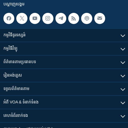
បណ្តាញ​សង្គម
កម្មវិធី​ទូរទស្សន៍
កម្មវិធី​វិទ្យុ
ព័ត៌មាន​តាមប្រធានបទ​
រៀន​​អង់គ្លេស
ទទួល​ព័ត៌មាន​តាម
អំពី​ VOA & ទំនាក់ទំនង
គេហទំព័រ​​ទាក់ទង