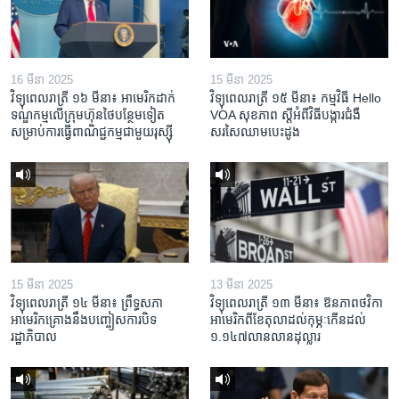
16 មីនា 2025
15 មីនា 2025
វិទ្យុពេលរាត្រី ១៦ មីនា៖ អាមេរិក​ដាក់​
វិទ្យុពេលរាត្រី ១៥ មីនា៖ កម្មវិធី ​Hello
ទណ្ឌកម្ម​លើ​ក្រុមហ៊ុន​ថៃ​បន្ថែម​ទៀត​
VOA សុខភាព ស្ដី​អំពី​វិធី​បង្ការ​ជំងឺ​
សម្រាប់​ការ​ធ្វើ​ពាណិជ្ជកម្ម​ជាមួយ​រុស្ស៊ី
សរសៃ​ឈាម​បេះដូង
15 មីនា 2025
13 មីនា 2025
វិទ្យុពេលរាត្រី ១៤ មីនា៖ ព្រឹទ្ធសភា
វិទ្យុពេលរាត្រី ១៣ មីនា៖ ឱនភាព​ថវិកា​
អាមេរិកគ្រោងនឹងបញ្ចៀសការបិទ
អាមេរិក​ពី​ខែ​តុលា​ដល់​កុម្ភៈ​កើន​ដល់​
រដ្ឋាភិបាល
១.១៤៧​លានលាន​ដុល្លារ