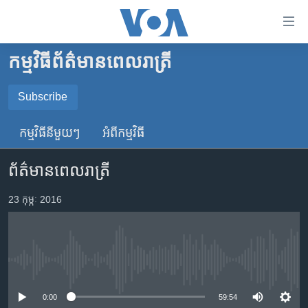
ភ្ជាប់​
ទៅ​
គេហទំព័រ​
កម្មវិធី​ព័ត៌មាន​ពេលរាត្រី
កម្ពុជា
ទាក់ទង
រំលង​
អន្តរជាតិ
Subscribe
និង​
SUBSCRIBE
អាមេរិក
ចូល​
កម្មវិធី​នីមួយៗ
អំពី​កម្មវិធី​
ទៅ​​
ចិន
YouTube Music
ទំព័រ​
ព័ត៌មានពេលរាត្រី
ហេឡូវីអូអេ
ព័ត៌មាន​​
តែ​
កម្ពុជាច្នៃប្រតិដ្ឋ
23 កុម្ភៈ 2016
Spotify
ម្តង
ព្រឹត្តិការណ៍ព័ត៌មាន
រំលង​
ទទួល​​​សេវា​​​ Podcast
និង​
ទូរទស្សន៍ / វីដេអូ​
ចូល​
No media source currently available
វិទ្យុ / ផតខាសថ៍
ទៅ​
ទំព័រ​
កម្មវិធីទាំងអស់
0:00
59:54