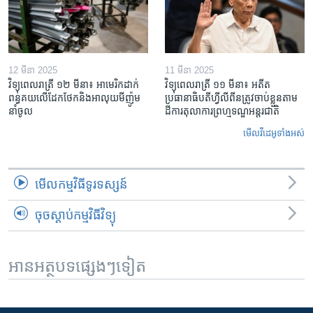
12 មីនា 2025
11 មីនា 2025
វិទ្យុពេលរាត្រី ១២ មីនា៖ អាមេរិក​ដាក់​
វិទ្យុពេលរាត្រី ១១ មីនា៖ អតីត​
ពន្ធគយ​លើ​ដែកថែក​និង​អាលុយ​មីញ៉ូម​
ប្រធានាធិបតីហ្វីលីពីន​ត្រូវ​ចាប់ខ្លួនតាម
នាំចូល
ដីការ​តុលាការ​ព្រហ្មទណ្ឌ​អន្តរជាតិ
មើល​វីដេអូ​ទាំង​អស់
មើល​កម្មវិធី​ទូរទស្សន៍
ចុចស្តាប់កម្មវិធីវិទ្យុ
អានអត្ថបទផ្សេងៗទៀត