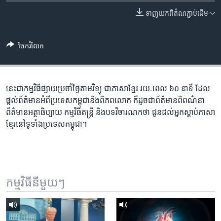
រចនា
សម្ព័ន្ធ​
ទាញ​យក​ពី​តំណភ្ជាប់​ដើម
Khmer English
រំលង​
និង​
បណ្តាញ​សង្គម
ចែករំលែក
ចូល​
ទៅ​
កាន់​
ទំព័រ​
នេះ​ជា​កម្ម​វិធី​ផ្សាយ​ប្រចាំ​ថ្ងៃ​តាម​វិទ្យុ ​ជាភាសា​ខ្មែរ​ រយៈ​ពេល​ ៦០​ នាទី ដែល​
ភាសា
ស្វែង​
ផ្តល់​ព័ត៌មាន​អំពី​ប្រទេស​កម្ពុជា​និង​ពិភព​លោក ​ក៏ដូច​ជា​ព័ត៌មាន​ពិពណ៌នា
រក
ព័ត៌មាន​អត្ថាធិប្បាយ​ កម្ម​វិធី​តន្ត្រី ​និង​បទ​វិចារណកថា​ ជូន​ដល់​អ្នក​ស្តាប់​ភាសា​
ខ្មែរ​នៅ​ទូទាំង​ប្រទេស​កម្ពុជា។
កម្មវិធី​នីមួយៗ