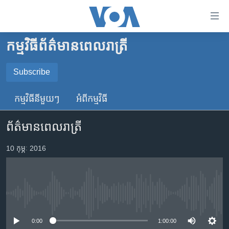
ភ្ជាប់​
ទៅ​
គេហទំព័រ​
កម្មវិធី​ព័ត៌មាន​ពេលរាត្រី
កម្ពុជា
ទាក់ទង
រំលង​
អន្តរជាតិ
Subscribe
និង​
SUBSCRIBE
អាមេរិក
ចូល​
កម្មវិធី​នីមួយៗ
អំពី​កម្មវិធី​
ទៅ​​
ចិន
YouTube Music
ទំព័រ​
ព័ត៌មានពេលរាត្រី
ហេឡូវីអូអេ
ព័ត៌មាន​​
តែ​
កម្ពុជាច្នៃប្រតិដ្ឋ
10 កុម្ភៈ 2016
Spotify
ម្តង
ព្រឹត្តិការណ៍ព័ត៌មាន
រំលង​
ទទួល​​​សេវា​​​ Podcast
និង​
ទូរទស្សន៍ / វីដេអូ​
ចូល​
No media source currently available
វិទ្យុ / ផតខាសថ៍
ទៅ​
ទំព័រ​
កម្មវិធីទាំងអស់
0:00
1:00:00