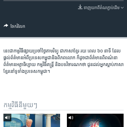
រចនា
សម្ព័ន្ធ​
ទាញ​យក​ពី​តំណភ្ជាប់​ដើម
Khmer English
រំលង​
និង​
បណ្តាញ​សង្គម
ចែករំលែក
ចូល​
ទៅ​
កាន់​
ទំព័រ​
នេះ​ជា​កម្ម​វិធី​ផ្សាយ​ប្រចាំ​ថ្ងៃ​តាម​វិទ្យុ ​ជាភាសា​ខ្មែរ​ រយៈ​ពេល​ ៦០​ នាទី ដែល​
ភាសា
ស្វែង​
ផ្តល់​ព័ត៌មាន​អំពី​ប្រទេស​កម្ពុជា​និង​ពិភព​លោក ​ក៏ដូច​ជា​ព័ត៌មាន​ពិពណ៌នា
រក
ព័ត៌មាន​អត្ថាធិប្បាយ​ កម្ម​វិធី​តន្ត្រី ​និង​បទ​វិចារណកថា​ ជូន​ដល់​អ្នក​ស្តាប់​ភាសា​
ខ្មែរ​នៅ​ទូទាំង​ប្រទេស​កម្ពុជា។
កម្មវិធី​នីមួយៗ