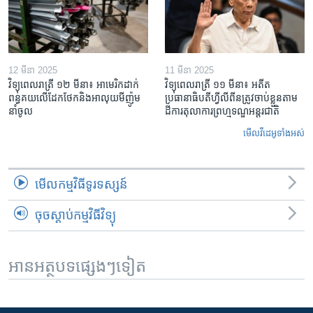
12 មីនា 2025
11 មីនា 2025
វិទ្យុពេលរាត្រី ១២ មីនា៖ អាមេរិក​ដាក់​
វិទ្យុពេលរាត្រី ១១ មីនា៖ អតីត​
ពន្ធគយ​លើ​ដែកថែក​និង​អាលុយ​មីញ៉ូម​
ប្រធានាធិបតីហ្វីលីពីន​ត្រូវ​ចាប់ខ្លួនតាម
នាំចូល
ដីការ​តុលាការ​ព្រហ្មទណ្ឌ​អន្តរជាតិ
មើល​វីដេអូ​ទាំង​អស់
មើល​កម្មវិធី​ទូរទស្សន៍
ចុចស្តាប់កម្មវិធីវិទ្យុ
អានអត្ថបទផ្សេងៗទៀត