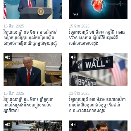
16 មីនា 2025
15 មីនា 2025
វិទ្យុពេលរាត្រី ១៦ មីនា៖ អាមេរិក​ដាក់​
វិទ្យុពេលរាត្រី ១៥ មីនា៖ កម្មវិធី ​Hello
ទណ្ឌកម្ម​លើ​ក្រុមហ៊ុន​ថៃ​បន្ថែម​ទៀត​
VOA សុខភាព ស្ដី​អំពី​វិធី​បង្ការ​ជំងឺ​
សម្រាប់​ការ​ធ្វើ​ពាណិជ្ជកម្ម​ជាមួយ​រុស្ស៊ី
សរសៃ​ឈាម​បេះដូង
15 មីនា 2025
13 មីនា 2025
វិទ្យុពេលរាត្រី ១៤ មីនា៖ ព្រឹទ្ធសភា
វិទ្យុពេលរាត្រី ១៣ មីនា៖ ឱនភាព​ថវិកា​
អាមេរិកគ្រោងនឹងបញ្ចៀសការបិទ
អាមេរិក​ពី​ខែ​តុលា​ដល់​កុម្ភៈ​កើន​ដល់​
រដ្ឋាភិបាល
១.១៤៧​លានលាន​ដុល្លារ