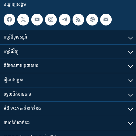
បណ្តាញ​សង្គម
កម្មវិធី​ទូរទស្សន៍
កម្មវិធី​វិទ្យុ
ព័ត៌មាន​តាមប្រធានបទ​
រៀន​​អង់គ្លេស
ទទួល​ព័ត៌មាន​តាម
អំពី​ VOA & ទំនាក់ទំនង
គេហទំព័រ​​ទាក់ទង