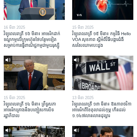
16 មីនា 2025
15 មីនា 2025
វិទ្យុពេលរាត្រី ១៦ មីនា៖ អាមេរិក​ដាក់​
វិទ្យុពេលរាត្រី ១៥ មីនា៖ កម្មវិធី ​Hello
ទណ្ឌកម្ម​លើ​ក្រុមហ៊ុន​ថៃ​បន្ថែម​ទៀត​
VOA សុខភាព ស្ដី​អំពី​វិធី​បង្ការ​ជំងឺ​
សម្រាប់​ការ​ធ្វើ​ពាណិជ្ជកម្ម​ជាមួយ​រុស្ស៊ី
សរសៃ​ឈាម​បេះដូង
15 មីនា 2025
13 មីនា 2025
វិទ្យុពេលរាត្រី ១៤ មីនា៖ ព្រឹទ្ធសភា
វិទ្យុពេលរាត្រី ១៣ មីនា៖ ឱនភាព​ថវិកា​
អាមេរិកគ្រោងនឹងបញ្ចៀសការបិទ
អាមេរិក​ពី​ខែ​តុលា​ដល់​កុម្ភៈ​កើន​ដល់​
រដ្ឋាភិបាល
១.១៤៧​លានលាន​ដុល្លារ