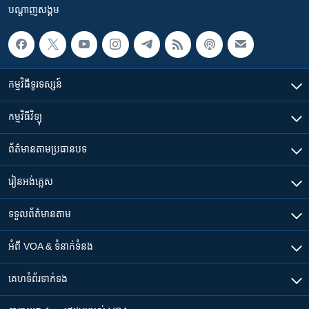
បណ្តាញ​សង្គម
កម្មវិធី​ទូរទស្សន៍
កម្មវិធី​វិទ្យុ
ព័ត៌មាន​តាមប្រធានបទ​
រៀន​​អង់គ្លេស
ទទួល​ព័ត៌មាន​តាម
អំពី​ VOA & ទំនាក់ទំនង
គេហទំព័រ​​ទាក់ទង