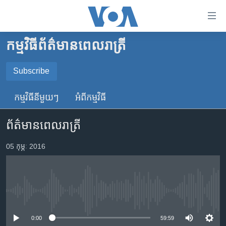
ភ្ជាប់​
ទៅ​
គេហទំព័រ​
កម្មវិធី​ព័ត៌មាន​ពេលរាត្រី
កម្ពុជា
ទាក់ទង
រំលង​
អន្តរជាតិ
Subscribe
និង​
SUBSCRIBE
អាមេរិក
ចូល​
កម្មវិធី​នីមួយៗ
អំពី​កម្មវិធី​
ទៅ​​
ចិន
YouTube Music
ទំព័រ​
ព័ត៌មានពេលរាត្រី
ហេឡូវីអូអេ
ព័ត៌មាន​​
តែ​
កម្ពុជាច្នៃប្រតិដ្ឋ
05 កុម្ភៈ 2016
Spotify
ម្តង
ព្រឹត្តិការណ៍ព័ត៌មាន
រំលង​
ទទួល​​​សេវា​​​ Podcast
និង​
ទូរទស្សន៍ / វីដេអូ​
ចូល​
No media source currently available
វិទ្យុ / ផតខាសថ៍
ទៅ​
ទំព័រ​
កម្មវិធីទាំងអស់
0:00
59:59