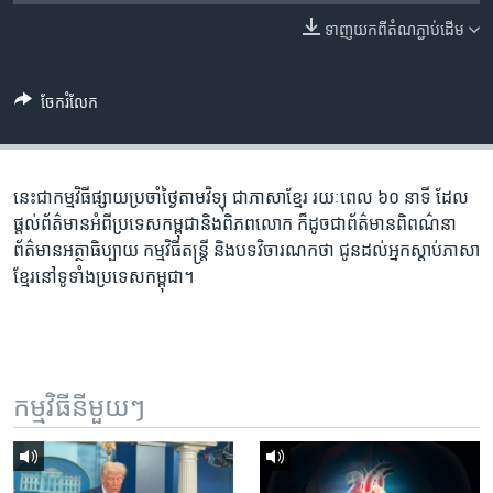
រចនា
សម្ព័ន្ធ​
ទាញ​យក​ពី​តំណភ្ជាប់​ដើម
Khmer English
រំលង​
និង​
បណ្តាញ​សង្គម
ចែករំលែក
ចូល​
ទៅ​
កាន់​
ទំព័រ​
នេះ​ជា​កម្ម​វិធី​ផ្សាយ​ប្រចាំ​ថ្ងៃ​តាម​វិទ្យុ ​ជាភាសា​ខ្មែរ​ រយៈ​ពេល​ ៦០​ នាទី ដែល​
ភាសា
ស្វែង​
ផ្តល់​ព័ត៌មាន​អំពី​ប្រទេស​កម្ពុជា​និង​ពិភព​លោក ​ក៏ដូច​ជា​ព័ត៌មាន​ពិពណ៌នា
រក
ព័ត៌មាន​អត្ថាធិប្បាយ​ កម្ម​វិធី​តន្ត្រី ​និង​បទ​វិចារណកថា​ ជូន​ដល់​អ្នក​ស្តាប់​ភាសា​
ខ្មែរ​នៅ​ទូទាំង​ប្រទេស​កម្ពុជា។
កម្មវិធី​នីមួយៗ