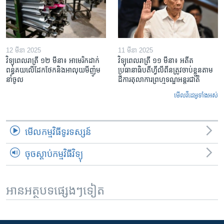
12 មីនា 2025
11 មីនា 2025
វិទ្យុពេលរាត្រី ១២ មីនា៖ អាមេរិក​ដាក់​
វិទ្យុពេលរាត្រី ១១ មីនា៖ អតីត​
ពន្ធគយ​លើ​ដែកថែក​និង​អាលុយ​មីញ៉ូម​
ប្រធានាធិបតីហ្វីលីពីន​ត្រូវ​ចាប់ខ្លួនតាម
នាំចូល
ដីការ​តុលាការ​ព្រហ្មទណ្ឌ​អន្តរជាតិ
មើល​វីដេអូ​ទាំង​អស់
មើល​កម្មវិធី​ទូរទស្សន៍
ចុចស្តាប់កម្មវិធីវិទ្យុ
អានអត្ថបទផ្សេងៗទៀត