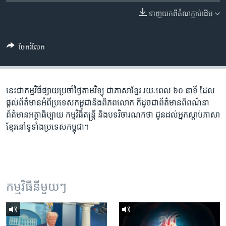
រចនា
សម្ព័ន្ធ​
ទាញ​យក​ពី​តំណភ្ជាប់​ដើម
Khmer English
រំលង​
និង​
បណ្តាញ​សង្គម
ចែករំលែក
ចូល​
ទៅ​
កាន់​
ទំព័រ​
នេះ​ជា​កម្ម​វិធី​ផ្សាយ​ប្រចាំ​ថ្ងៃ​តាម​វិទ្យុ ​ជាភាសា​ខ្មែរ​ រយៈ​ពេល​ ៦០​ នាទី ដែល​
ភាសា
ស្វែង​
ផ្តល់​ព័ត៌មាន​អំពី​ប្រទេស​កម្ពុជា​និង​ពិភព​លោក ​ក៏ដូច​ជា​ព័ត៌មាន​ពិពណ៌នា
រក
ព័ត៌មាន​អត្ថាធិប្បាយ​ កម្ម​វិធី​តន្ត្រី ​និង​បទ​វិចារណកថា​ ជូន​ដល់​អ្នក​ស្តាប់​ភាសា​
ខ្មែរ​នៅ​ទូទាំង​ប្រទេស​កម្ពុជា។
កម្មវិធី​នីមួយៗ