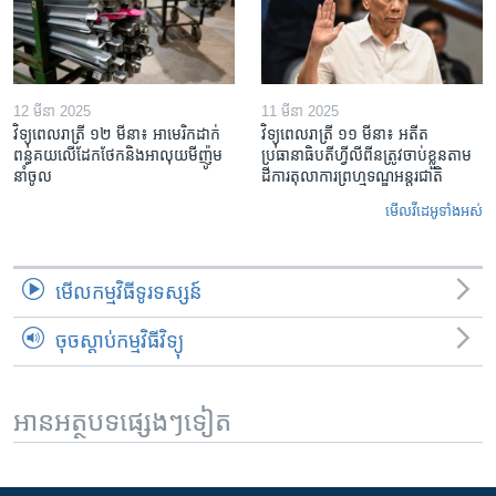
12 មីនា 2025
11 មីនា 2025
វិទ្យុពេលរាត្រី ១២ មីនា៖ អាមេរិក​ដាក់​
វិទ្យុពេលរាត្រី ១១ មីនា៖ អតីត​
ពន្ធគយ​លើ​ដែកថែក​និង​អាលុយ​មីញ៉ូម​
ប្រធានាធិបតីហ្វីលីពីន​ត្រូវ​ចាប់ខ្លួនតាម
នាំចូល
ដីការ​តុលាការ​ព្រហ្មទណ្ឌ​អន្តរជាតិ
មើល​វីដេអូ​ទាំង​អស់
មើល​កម្មវិធី​ទូរទស្សន៍
ចុចស្តាប់កម្មវិធីវិទ្យុ
អានអត្ថបទផ្សេងៗទៀត