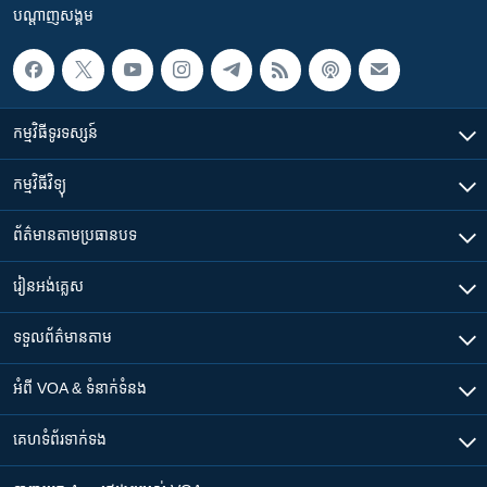
បណ្តាញ​សង្គម
កម្មវិធី​ទូរទស្សន៍
កម្មវិធី​វិទ្យុ
ព័ត៌មាន​តាមប្រធានបទ​
រៀន​​អង់គ្លេស
ទទួល​ព័ត៌មាន​តាម
អំពី​ VOA & ទំនាក់ទំនង
គេហទំព័រ​​ទាក់ទង