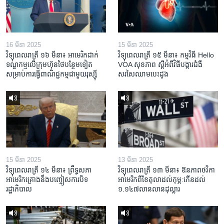
16 មីនា 2025
15 មីនា 2025
វិទ្យុពេលរាត្រី ១៦ មីនា៖ អាមេរិក​ដាក់​
វិទ្យុពេលរាត្រី ១៥ មីនា៖ កម្មវិធី ​Hello
ទណ្ឌកម្ម​លើ​ក្រុមហ៊ុន​ថៃ​បន្ថែម​ទៀត​
VOA សុខភាព ស្ដី​អំពី​វិធី​បង្ការ​ជំងឺ​
សម្រាប់​ការ​ធ្វើ​ពាណិជ្ជកម្ម​ជាមួយ​រុស្ស៊ី
សរសៃ​ឈាម​បេះដូង
15 មីនា 2025
13 មីនា 2025
វិទ្យុពេលរាត្រី ១៤ មីនា៖ ព្រឹទ្ធសភា
វិទ្យុពេលរាត្រី ១៣ មីនា៖ ឱនភាព​ថវិកា​
អាមេរិកគ្រោងនឹងបញ្ចៀសការបិទ
អាមេរិក​ពី​ខែ​តុលា​ដល់​កុម្ភៈ​កើន​ដល់​
រដ្ឋាភិបាល
១.១៤៧​លានលាន​ដុល្លារ