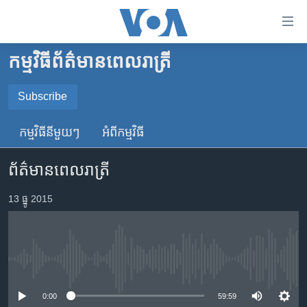
ភ្ជាប់​
ទៅ​
គេហទំព័រ​
កម្មវិធី​ព័ត៌មាន​ពេលរាត្រី
កម្ពុជា
ទាក់ទង
រំលង​
អន្តរជាតិ
Subscribe
និង​
SUBSCRIBE
អាមេរិក
ចូល​
កម្មវិធី​នីមួយៗ
អំពី​កម្មវិធី​
ទៅ​​
ចិន
YouTube Music
ទំព័រ​
ព័ត៌មានពេលរាត្រី
ហេឡូវីអូអេ
ព័ត៌មាន​​
តែ​
កម្ពុជាច្នៃប្រតិដ្ឋ
13 ធ្នូ 2015
Spotify
ម្តង
ព្រឹត្តិការណ៍ព័ត៌មាន
រំលង​
ទទួល​​​សេវា​​​ Podcast
និង​
ទូរទស្សន៍ / វីដេអូ​
ចូល​
No media source currently available
វិទ្យុ / ផតខាសថ៍
ទៅ​
ទំព័រ​
កម្មវិធីទាំងអស់
0:00
59:59