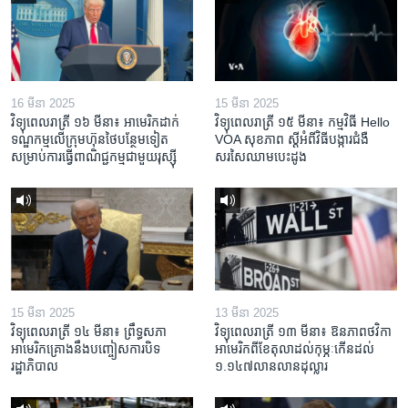
16 មីនា 2025
15 មីនា 2025
វិទ្យុពេលរាត្រី ១៦ មីនា៖ អាមេរិក​ដាក់​
វិទ្យុពេលរាត្រី ១៥ មីនា៖ កម្មវិធី ​Hello
ទណ្ឌកម្ម​លើ​ក្រុមហ៊ុន​ថៃ​បន្ថែម​ទៀត​
VOA សុខភាព ស្ដី​អំពី​វិធី​បង្ការ​ជំងឺ​
សម្រាប់​ការ​ធ្វើ​ពាណិជ្ជកម្ម​ជាមួយ​រុស្ស៊ី
សរសៃ​ឈាម​បេះដូង
15 មីនា 2025
13 មីនា 2025
វិទ្យុពេលរាត្រី ១៤ មីនា៖ ព្រឹទ្ធសភា
វិទ្យុពេលរាត្រី ១៣ មីនា៖ ឱនភាព​ថវិកា​
អាមេរិកគ្រោងនឹងបញ្ចៀសការបិទ
អាមេរិក​ពី​ខែ​តុលា​ដល់​កុម្ភៈ​កើន​ដល់​
រដ្ឋាភិបាល
១.១៤៧​លានលាន​ដុល្លារ