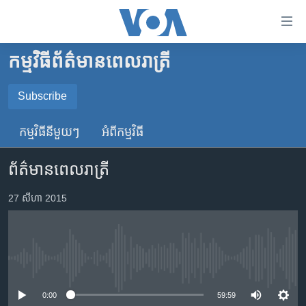
ភ្ជាប់​
ទៅ​
គេហទំព័រ​
កម្មវិធី​ព័ត៌មាន​ពេលរាត្រី
កម្ពុជា
ទាក់ទង
រំលង​
អន្តរជាតិ
Subscribe
និង​
SUBSCRIBE
អាមេរិក
ចូល​
កម្មវិធី​នីមួយៗ
អំពី​កម្មវិធី​
ទៅ​​
ចិន
YouTube Music
ទំព័រ​
ព័ត៌មានពេលរាត្រី
ហេឡូវីអូអេ
ព័ត៌មាន​​
តែ​
កម្ពុជាច្នៃប្រតិដ្ឋ
27 សីហា 2015
Spotify
ម្តង
ព្រឹត្តិការណ៍ព័ត៌មាន
រំលង​
ទទួល​​​សេវា​​​ Podcast
និង​
ទូរទស្សន៍ / វីដេអូ​
ចូល​
No media source currently available
វិទ្យុ / ផតខាសថ៍
ទៅ​
ទំព័រ​
កម្មវិធីទាំងអស់
0:00
59:59