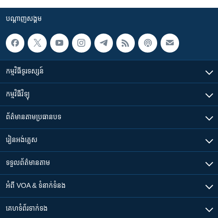
បណ្តាញ​សង្គម
កម្មវិធី​ទូរទស្សន៍
កម្មវិធី​វិទ្យុ
ព័ត៌មាន​តាមប្រធានបទ​
រៀន​​អង់គ្លេស
ទទួល​ព័ត៌មាន​តាម
អំពី​ VOA & ទំនាក់ទំនង
គេហទំព័រ​​ទាក់ទង