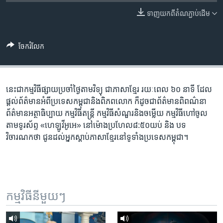
រចនា
សម្ព័ន្ធ​
ទាញ​យក​ពី​តំណភ្ជាប់​ដើម
Khmer English
រំលង​
និង​
បណ្តាញ​សង្គម
ចែករំលែក
ចូល​
ទៅ​
កាន់​
ទំព័រ​
នេះ​ជា​កម្ម​វិធី​ផ្សាយ​ប្រចាំ​ថ្ងៃ​តាម​វិទ្យុ ​ជាភាសា​ខ្មែរ​ រយៈ​ពេល​ ៦០​ នាទី ដែល​
ភាសា
ស្វែង​
ផ្តល់​ព័ត៌មាន​អំពី​ប្រទេស​កម្ពុជា​និង​ពិភព​លោក ​ក៏ដូច​ជា​ព័ត៌មាន​ពិពណ៌នា
រក
ព័ត៌មាន​អត្ថាធិប្បាយ​ កម្ម​វិធី​តន្ត្រី ​កម្មវិធី​​សំណួរ​និង​ចម្លើយ​ កម្ម​វិធី​ហៅ​ចូល​
តាម​ទូរ​ស័ព្ទ «ហេឡូវីអូអេ» នៅ​ម៉ោង​​ប្រហែល​៨:៥០​យប់ ​និង បទ​
វិចារណកថា​ ជូន​ដល់​អ្នក​ស្តាប់​ភាសា​ខ្មែរ​នៅ​ទូទាំង​ប្រទេស​កម្ពុជា។
កម្មវិធី​នីមួយៗ