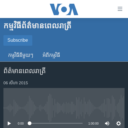
ភ្ជាប់​
ទៅ​
គេហទំព័រ​
កម្មវិធី​ព័ត៌មាន​ពេលរាត្រី
កម្ពុជា
ទាក់ទង
រំលង​
អន្តរជាតិ
Subscribe
និង​
SUBSCRIBE
អាមេរិក
ចូល​
កម្មវិធី​នីមួយៗ
អំពី​កម្មវិធី​
ទៅ​​
ចិន
YouTube Music
ទំព័រ​
ព័ត៌មានពេលរាត្រី
ហេឡូវីអូអេ
ព័ត៌មាន​​
តែ​
កម្ពុជាច្នៃប្រតិដ្ឋ
06 សីហា 2015
Spotify
ម្តង
ព្រឹត្តិការណ៍ព័ត៌មាន
រំលង​
ទទួល​​​សេវា​​​ Podcast
និង​
ទូរទស្សន៍ / វីដេអូ​
ចូល​
No media source currently available
វិទ្យុ / ផតខាសថ៍
ទៅ​
ទំព័រ​
កម្មវិធីទាំងអស់
0:00
1:00:00