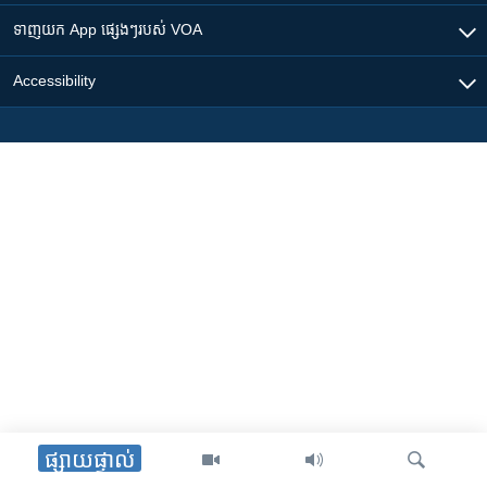
ទាញយក​ App ផ្សេងៗ​របស់​ VOA
Accessibility
ផ្សាយផ្ទាល់