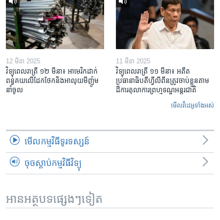
12 មីនា 2025
11 មីនា 2025
វិទ្យុពេលរាត្រី ១២ មីនា៖ អាមេរិក​ដាក់​
វិទ្យុពេលរាត្រី ១១ មីនា៖ អតីត​
ពន្ធគយ​លើ​ដែកថែក​និង​អាលុយ​មីញ៉ូម​
ប្រធានាធិបតីហ្វីលីពីន​ត្រូវ​ចាប់ខ្លួនតាម
នាំចូល
ដីការ​តុលាការ​ព្រហ្មទណ្ឌ​អន្តរជាតិ
មើល​វីដេអូ​ទាំង​អស់
មើល​កម្មវិធី​ទូរទស្សន៍
ចុចស្តាប់កម្មវិធីវិទ្យុ
អានអត្ថបទផ្សេងៗទៀត