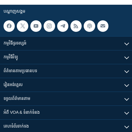
បណ្តាញ​សង្គម
កម្មវិធី​ទូរទស្សន៍
កម្មវិធី​វិទ្យុ
ព័ត៌មាន​តាមប្រធានបទ​
រៀន​​អង់គ្លេស
ទទួល​ព័ត៌មាន​តាម
អំពី​ VOA & ទំនាក់ទំនង
គេហទំព័រ​​ទាក់ទង