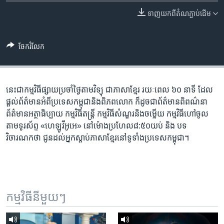
រចនា
សម្ព័ន្ធ​
ទាញ​យក​ពី​តំណភ្ជាប់​ដើម
Khmer English
រំលង​
និង​
បណ្តាញ​សង្គម
ចែករំលែក
ចូល​
ទៅ​
កាន់​
ទំព័រ​
នេះ​ជា​កម្ម​វិធី​ផ្សាយ​ប្រចាំ​ថ្ងៃ​តាម​វិទ្យុ ​ជាភាសា​ខ្មែរ​ រយៈ​ពេល​ ៦០​ នាទី ដែល​
ភាសា
ស្វែង​
ផ្តល់​ព័ត៌មាន​អំពី​ប្រទេស​កម្ពុជា​និង​ពិភព​លោក ​ក៏ដូច​ជា​ព័ត៌មាន​ពិពណ៌នា
រក
ព័ត៌មាន​អត្ថាធិប្បាយ​ កម្ម​វិធី​តន្ត្រី ​កម្មវិធី​​សំណួរ​និង​ចម្លើយ​ កម្ម​វិធី​ហៅ​ចូល​
តាម​ទូរ​ស័ព្ទ «ហេឡូវីអូអេ» នៅ​ម៉ោង​​ប្រហែល​៨:៥០​យប់ ​និង បទ​
វិចារណកថា​ ជូន​ដល់​អ្នក​ស្តាប់​ភាសា​ខ្មែរ​នៅ​ទូទាំង​ប្រទេស​កម្ពុជា។
កម្មវិធី​នីមួយៗ