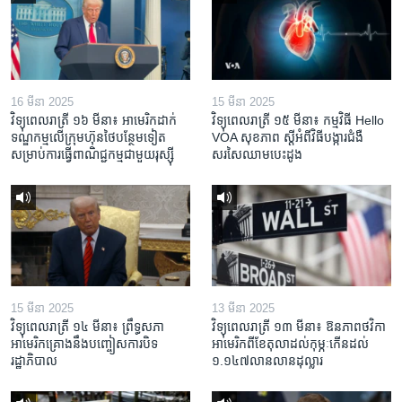
16 មីនា 2025
15 មីនា 2025
វិទ្យុពេលរាត្រី ១៦ មីនា៖ អាមេរិក​ដាក់​
វិទ្យុពេលរាត្រី ១៥ មីនា៖ កម្មវិធី ​Hello
ទណ្ឌកម្ម​លើ​ក្រុមហ៊ុន​ថៃ​បន្ថែម​ទៀត​
VOA សុខភាព ស្ដី​អំពី​វិធី​បង្ការ​ជំងឺ​
សម្រាប់​ការ​ធ្វើ​ពាណិជ្ជកម្ម​ជាមួយ​រុស្ស៊ី
សរសៃ​ឈាម​បេះដូង
15 មីនា 2025
13 មីនា 2025
វិទ្យុពេលរាត្រី ១៤ មីនា៖ ព្រឹទ្ធសភា
វិទ្យុពេលរាត្រី ១៣ មីនា៖ ឱនភាព​ថវិកា​
អាមេរិកគ្រោងនឹងបញ្ចៀសការបិទ
អាមេរិក​ពី​ខែ​តុលា​ដល់​កុម្ភៈ​កើន​ដល់​
រដ្ឋាភិបាល
១.១៤៧​លានលាន​ដុល្លារ