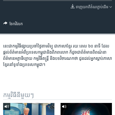
រចនា
សម្ព័ន្ធ​
ទាញ​យក​ពី​តំណភ្ជាប់​ដើម
Khmer English
រំលង​
និង​
បណ្តាញ​សង្គម
ចែករំលែក
ចូល​
ទៅ​
កាន់​
ទំព័រ​
នេះ​ជា​កម្ម​វិធី​ផ្សាយ​ប្រចាំ​ថ្ងៃ​តាម​វិទ្យុ ​ជាភាសា​ខ្មែរ​ រយៈ​ពេល​ ៦០​ នាទី ដែល​
ភាសា
ស្វែង​
ផ្តល់​ព័ត៌មាន​អំពី​ប្រទេស​កម្ពុជា​និង​ពិភព​លោក ​ក៏ដូច​ជា​ព័ត៌មាន​ពិពណ៌នា
រក
ព័ត៌មាន​អត្ថាធិប្បាយ​ កម្ម​វិធី​តន្ត្រី ​និង​បទ​វិចារណកថា​ ជូន​ដល់​អ្នក​ស្តាប់​ភាសា​
ខ្មែរ​នៅ​ទូទាំង​ប្រទេស​កម្ពុជា។
កម្មវិធី​នីមួយៗ