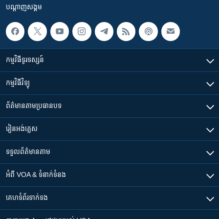
បណ្តាញ​សង្គម
កម្មវិធី​ទូរទស្សន៍
កម្មវិធី​វិទ្យុ
ព័ត៌មាន​តាមប្រធានបទ​
រៀន​​អង់គ្លេស
ទទួល​ព័ត៌មាន​តាម
អំពី​ VOA & ទំនាក់ទំនង
គេហទំព័រ​​ទាក់ទង