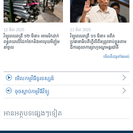
12 មីនា 2025
11 មីនា 2025
វិទ្យុពេលរាត្រី ១២ មីនា៖ អាមេរិក​ដាក់​
វិទ្យុពេលរាត្រី ១១ មីនា៖ អតីត​
ពន្ធគយ​លើ​ដែកថែក​និង​អាលុយ​មីញ៉ូម​
ប្រធានាធិបតីហ្វីលីពីន​ត្រូវ​ចាប់ខ្លួនតាម
នាំចូល
ដីការ​តុលាការ​ព្រហ្មទណ្ឌ​អន្តរជាតិ
មើល​វីដេអូ​ទាំង​អស់
មើល​កម្មវិធី​ទូរទស្សន៍
ចុចស្តាប់កម្មវិធីវិទ្យុ
អានអត្ថបទផ្សេងៗទៀត