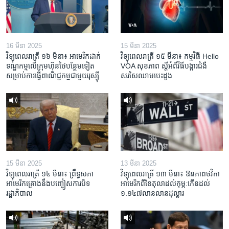
16 មីនា 2025
15 មីនា 2025
វិទ្យុពេលរាត្រី ១៦ មីនា៖ អាមេរិក​ដាក់​
វិទ្យុពេលរាត្រី ១៥ មីនា៖ កម្មវិធី ​Hello
ទណ្ឌកម្ម​លើ​ក្រុមហ៊ុន​ថៃ​បន្ថែម​ទៀត​
VOA សុខភាព ស្ដី​អំពី​វិធី​បង្ការ​ជំងឺ​
សម្រាប់​ការ​ធ្វើ​ពាណិជ្ជកម្ម​ជាមួយ​រុស្ស៊ី
សរសៃ​ឈាម​បេះដូង
15 មីនា 2025
13 មីនា 2025
វិទ្យុពេលរាត្រី ១៤ មីនា៖ ព្រឹទ្ធសភា
វិទ្យុពេលរាត្រី ១៣ មីនា៖ ឱនភាព​ថវិកា​
អាមេរិកគ្រោងនឹងបញ្ចៀសការបិទ
អាមេរិក​ពី​ខែ​តុលា​ដល់​កុម្ភៈ​កើន​ដល់​
រដ្ឋាភិបាល
១.១៤៧​លានលាន​ដុល្លារ