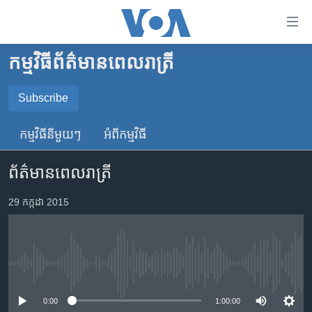
ភ្ជាប់​
ទៅ​
គេហទំព័រ​
កម្មវិធី​ព័ត៌មាន​ពេលរាត្រី
កម្ពុជា
ទាក់ទង
រំលង​
អន្តរជាតិ
Subscribe
និង​
SUBSCRIBE
អាមេរិក
ចូល​
កម្មវិធី​នីមួយៗ
អំពី​កម្មវិធី​
ទៅ​​
ចិន
YouTube Music
ទំព័រ​
ព័ត៌មានពេលរាត្រី
ហេឡូវីអូអេ
ព័ត៌មាន​​
តែ​
កម្ពុជាច្នៃប្រតិដ្ឋ
29 កក្កដា 2015
Spotify
ម្តង
ព្រឹត្តិការណ៍ព័ត៌មាន
រំលង​
ទទួល​​​សេវា​​​ Podcast
និង​
ទូរទស្សន៍ / វីដេអូ​
ចូល​
No media source currently available
វិទ្យុ / ផតខាសថ៍
ទៅ​
ទំព័រ​
កម្មវិធីទាំងអស់
0:00
1:00:00