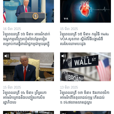
16 មីនា 2025
15 មីនា 2025
វិទ្យុពេលរាត្រី ១៦ មីនា៖ អាមេរិក​ដាក់​
វិទ្យុពេលរាត្រី ១៥ មីនា៖ កម្មវិធី ​Hello
ទណ្ឌកម្ម​លើ​ក្រុមហ៊ុន​ថៃ​បន្ថែម​ទៀត​
VOA សុខភាព ស្ដី​អំពី​វិធី​បង្ការ​ជំងឺ​
សម្រាប់​ការ​ធ្វើ​ពាណិជ្ជកម្ម​ជាមួយ​រុស្ស៊ី
សរសៃ​ឈាម​បេះដូង
15 មីនា 2025
13 មីនា 2025
វិទ្យុពេលរាត្រី ១៤ មីនា៖ ព្រឹទ្ធសភា
វិទ្យុពេលរាត្រី ១៣ មីនា៖ ឱនភាព​ថវិកា​
អាមេរិកគ្រោងនឹងបញ្ចៀសការបិទ
អាមេរិក​ពី​ខែ​តុលា​ដល់​កុម្ភៈ​កើន​ដល់​
រដ្ឋាភិបាល
១.១៤៧​លានលាន​ដុល្លារ