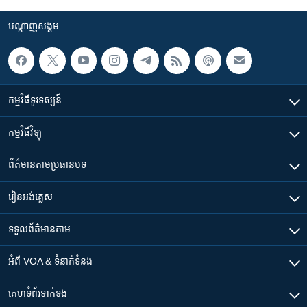
បណ្តាញ​សង្គម
កម្មវិធី​ទូរទស្សន៍
កម្មវិធី​វិទ្យុ
ព័ត៌មាន​តាមប្រធានបទ​
រៀន​​អង់គ្លេស
ទទួល​ព័ត៌មាន​តាម
អំពី​ VOA & ទំនាក់ទំនង
គេហទំព័រ​​ទាក់ទង