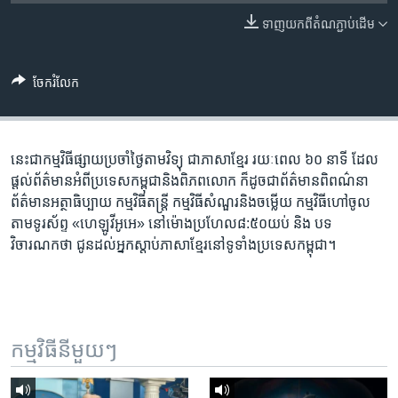
រចនា
សម្ព័ន្ធ​
ទាញ​យក​ពី​តំណភ្ជាប់​ដើម
Khmer English
រំលង​
និង​
បណ្តាញ​សង្គម
ចែករំលែក
ចូល​
ទៅ​
កាន់​
ទំព័រ​
នេះ​ជា​កម្ម​វិធី​ផ្សាយ​ប្រចាំ​ថ្ងៃ​តាម​វិទ្យុ ​ជាភាសា​ខ្មែរ​ រយៈ​ពេល​ ៦០​ នាទី ដែល​
ភាសា
ស្វែង​
ផ្តល់​ព័ត៌មាន​អំពី​ប្រទេស​កម្ពុជា​និង​ពិភព​លោក ​ក៏ដូច​ជា​ព័ត៌មាន​ពិពណ៌នា
រក
ព័ត៌មាន​អត្ថា​ធិប្បាយ​ កម្ម​វិធី​តន្ត្រី ​កម្មវិធី​​សំណួរ​និង​ចម្លើយ​ កម្ម​វិធី​ហៅ​ចូល​
តាម​ទូរ​ស័ព្ទ «ហេឡូវីអូអេ» នៅ​ម៉ោង​​ប្រហែល​៨:៥០​យប់ ​និង បទ​
វិចារណកថា​ ជូន​ដល់​អ្នក​ស្តាប់​ភាសា​ខ្មែរ​នៅ​ទូទាំង​ប្រទេស​កម្ពុជា។
កម្មវិធី​នីមួយៗ