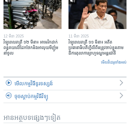
12 មីនា 2025
11 មីនា 2025
វិទ្យុពេលរាត្រី ១២ មីនា៖ អាមេរិក​ដាក់​
វិទ្យុពេលរាត្រី ១១ មីនា៖ អតីត​
ពន្ធគយ​លើ​ដែកថែក​និង​អាលុយ​មីញ៉ូម​
ប្រធានាធិបតីហ្វីលីពីន​ត្រូវ​ចាប់ខ្លួនតាម
នាំចូល
ដីការ​តុលាការ​ព្រហ្មទណ្ឌ​អន្តរជាតិ
មើល​វីដេអូ​ទាំង​អស់
មើល​កម្មវិធី​ទូរទស្សន៍
ចុចស្តាប់កម្មវិធីវិទ្យុ
អានអត្ថបទផ្សេងៗទៀត