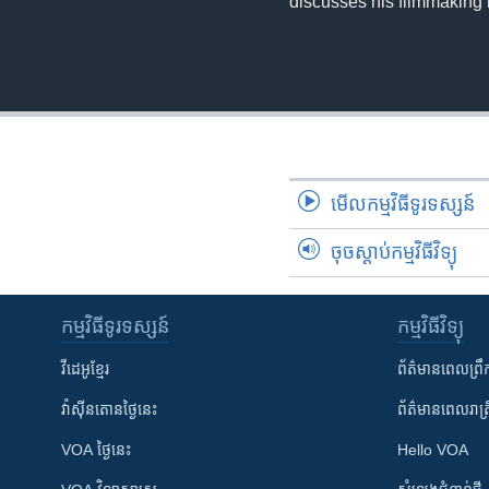
discusses his filmmaking 
មើល​កម្មវិធី​ទូរទស្សន៍
ចុចស្តាប់កម្មវិធីវិទ្យុ
កម្មវិធី​ទូរទស្សន៍
កម្មវិធី​វិទ្យុ
វីដេអូ​ខ្មែរ
ព័ត៌មាន​ពេល​ព្រឹ
វ៉ាស៊ីនតោន​ថ្ងៃ​នេះ
ព័ត៌មាន​​ពេល​រាត្រ
VOA ថ្ងៃនេះ
Hello VOA