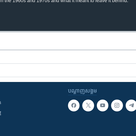
in the 1960s and 1970s and what it meant to leave it behind.
បណ្តាញ​សង្គម
ក
ី