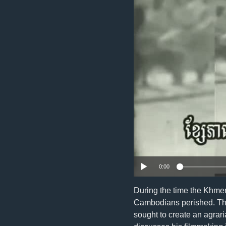
រចនា
សម្ព័ន្ធ​
រំលង​
និង​
ចូល​
ទៅ​
កាន់​
ទំព័រ​
ស្វែង​
រក
0:00
During the time the Khmer
Cambodians perished. The 
sought to create an agrar