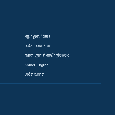
អក្ខរកម្មសារព័ត៌មាន
សេរីភាពសារព័ត៌មាន
ការបោះឆ្នោតនៅអាមេរិកឆ្នាំ២០២០
Khmer-English
បទវិចារណកថា