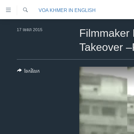
ភ្ជាប់​
VOA KHMER IN ENGLISH
ទៅ​
គេហទំព័រ​
ស្វែង​
កម្ពុជា
រក
17 មេសា 2015
Filmmaker 
ទាក់ទង
អន្តរជាតិ
រំលង​
Takeover –
និង​
អាមេរិក
ចូល​
ចិន
ទៅ​​
ទំព័រ​
ហេឡូវីអូអេ
ចែករំលែក
ព័ត៌មាន​​
កម្ពុជាច្នៃប្រតិដ្ឋ
តែ​
ម្តង
ព្រឹត្តិការណ៍ព័ត៌មាន
រំលង​
ទូរទស្សន៍ / វីដេអូ​
និង​
ចូល​
វិទ្យុ / ផតខាសថ៍
ទៅ​
កម្មវិធីទាំងអស់
ទំព័រ​