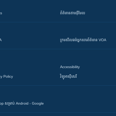
ts
ព័ត៌មាន​តាម​អ៊ីមែល
OA
ក្រម​​​សីលធម៌​​​អ្នក​​​សារព័ត៌មាន VOA
Accessibility
y Policy
វិទ្យុ​អាស៊ី​សេរី
 App សម្រាប់ Android - Google