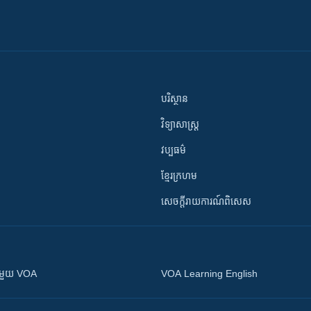
បរិស្ថាន
វិទ្យាសាស្រ្ត
វប្បធម៌
ខ្មែរក្រហម
សេចក្តីរាយការណ៍ពិសេស
ស​​ជាមួយ VOA
VOA Learning English