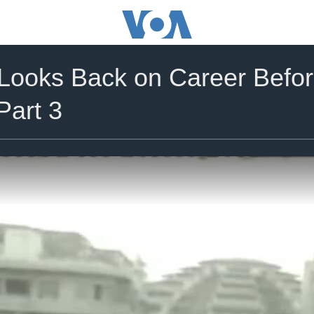
Looks Back on Career Befo
Part 3