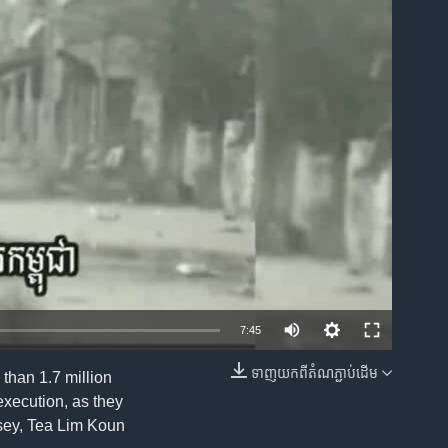
ble
7:45
ទាញ​យក​ពី​តំណភ្ជាប់​ដើម
than 1.7 million
EMBED
execution, as they
asey, Tea Lim Koun