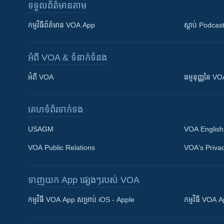
ទទួល​ព័ត៌មាន​តាម
កម្មវិធី​ព័ត៌មាន VOA App
ស្តាប់ Podcas
អំពី​ VOA & ទំនាក់ទំនង
អំពី​ VOA
ធម្មនុញ្ញ​នៃ V
គេហទំព័រ​​ទាក់ទង
USAGM
VOA English
VOA Public Relations
VOA's Privac
ទាញយក​ App ផ្សេងៗ​របស់​ VOA
Khmer English
កម្មវិធី​ VOA App សម្រាប់ iOS - Apple
កម្មវិធី​ VOA
បណ្តាញ​សង្គម