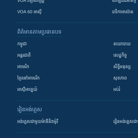
VOA ​វិទ្យាសាស្ត្រ
សំឡេង​ជំនាន់​ថ្មី
VOA 60 អាស៊ី
វេទិកា​អាស៊ាន
ព័ត៌មាន​តាមប្រធានបទ​
កម្ពុជា
នយោបាយ
អន្តរជាតិ
សេដ្ឋកិច្ច
អាមេរិក
សិទ្ធិមនុស្ស
ខ្មែរ​នៅអាមេរិក
សុខភាព
អាស៊ីអាគ្នេយ៍
អប់រំ
រៀន​​អង់គ្លេស
អង់គ្លេស​ជាមួយ​ម៉ានី​និង​ម៉ូរី
រៀន​​​​​​អង់គ្លេ