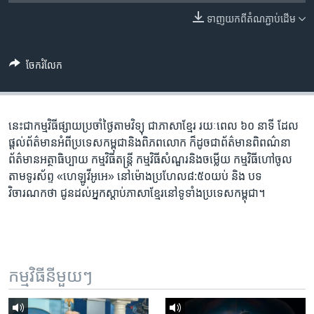
រចនា
សម្ព័ន្ធ​
ទាញ​យក​ពី​តំណភ្ជាប់​ដើម
Khmer English
រំលង​
និង​
បណ្តាញ​សង្គម
ចែករំលែក
ចូល​
ទៅ​
កាន់​
ទំព័រ​
នេះ​ជា​កម្ម​វិធី​ផ្សាយ​ប្រចាំ​ថ្ងៃ​តាម​វិទ្យុ ​ជាភាសា​ខ្មែរ​ រយៈ​ពេល​ ៦០​ នាទី ដែល​
ភាសា
ស្វែង​
ផ្តល់​ព័ត៌មាន​អំពី​ប្រទេស​កម្ពុជា​និង​ពិភព​លោក ​ក៏ដូច​ជា​ព័ត៌មាន​ពិពណ៌នា
រក
ព័ត៌មាន​អត្ថាធិប្បាយ​ កម្ម​វិធី​តន្ត្រី ​កម្មវិធី​​សំណួរ​និង​ចម្លើយ​ កម្ម​វិធី​ហៅ​ចូល​
តាម​ទូរ​ស័ព្ទ «ហេឡូវីអូអេ» នៅ​ម៉ោង​​ប្រហែល​៨:៥០​យប់ ​និង បទ​
វិចារណកថា​ ជូន​ដល់​អ្នក​ស្តាប់​ភាសា​ខ្មែរ​នៅ​ទូទាំង​ប្រទេស​កម្ពុជា។
កម្មវិធី​នីមួយៗ