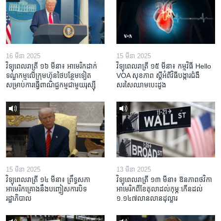
16 មីនា 2025
15 មីនា 2025
វិទ្យុពេលរាត្រី ១៦ មីនា៖ អាមេរិក​ដាក់​
វិទ្យុពេលរាត្រី ១៥ មីនា៖ កម្មវិធី ​Hello
ទណ្ឌកម្ម​លើ​ក្រុមហ៊ុន​ថៃ​បន្ថែម​ទៀត​
VOA សុខភាព ស្ដី​អំពី​វិធី​បង្ការ​ជំងឺ​
សម្រាប់​ការ​ធ្វើ​ពាណិជ្ជកម្ម​ជាមួយ​រុស្ស៊ី
សរសៃ​ឈាម​បេះដូង
15 មីនា 2025
13 មីនា 2025
វិទ្យុពេលរាត្រី ១៤ មីនា៖ ព្រឹទ្ធសភា
វិទ្យុពេលរាត្រី ១៣ មីនា៖ ឱនភាព​ថវិកា​
អាមេរិកគ្រោងនឹងបញ្ចៀសការបិទ
អាមេរិក​ពី​ខែ​តុលា​ដល់​កុម្ភៈ​កើន​ដល់​
រដ្ឋាភិបាល
១.១៤៧​លានលាន​ដុល្លារ