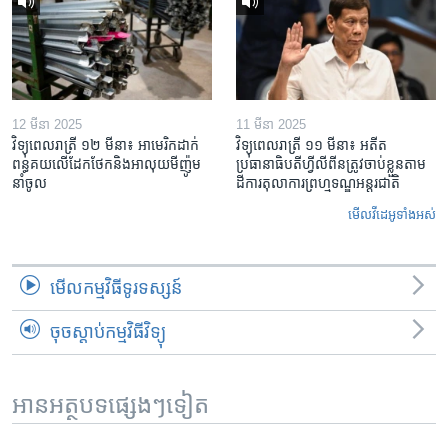
12 មីនា 2025
11 មីនា 2025
វិទ្យុពេលរាត្រី ១២ មីនា៖ អាមេរិក​ដាក់​
វិទ្យុពេលរាត្រី ១១ មីនា៖ អតីត​
ពន្ធគយ​លើ​ដែកថែក​និង​អាលុយ​មីញ៉ូម​
ប្រធានាធិបតីហ្វីលីពីន​ត្រូវ​ចាប់ខ្លួនតាម
នាំចូល
ដីការ​តុលាការ​ព្រហ្មទណ្ឌ​អន្តរជាតិ
មើល​វីដេអូ​ទាំង​អស់
មើល​កម្មវិធី​ទូរទស្សន៍
ចុចស្តាប់កម្មវិធីវិទ្យុ
អានអត្ថបទផ្សេងៗទៀត