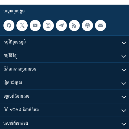
បណ្តាញ​សង្គម
កម្មវិធី​ទូរទស្សន៍
កម្មវិធី​វិទ្យុ
ព័ត៌មាន​តាមប្រធានបទ​
រៀន​​អង់គ្លេស
ទទួល​ព័ត៌មាន​តាម
អំពី​ VOA & ទំនាក់ទំនង
គេហទំព័រ​​ទាក់ទង