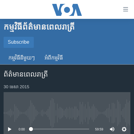
ភ្ជាប់​
ទៅ​
គេហទំព័រ​
កម្មវិធី​ព័ត៌មាន​ពេលរាត្រី
កម្ពុជា
ទាក់ទង
រំលង​
អន្តរជាតិ
Subscribe
និង​
SUBSCRIBE
អាមេរិក
ចូល​
កម្មវិធី​នីមួយៗ
អំពី​កម្មវិធី​
ទៅ​​
ចិន
YouTube Music
ទំព័រ​
ព័ត៌មានពេលរាត្រី
ហេឡូវីអូអេ
ព័ត៌មាន​​
តែ​
កម្ពុជាច្នៃប្រតិដ្ឋ
30 មេសា 2015
Spotify
ម្តង
ព្រឹត្តិការណ៍ព័ត៌មាន
រំលង​
ទទួល​​​សេវា​​​ Podcast
និង​
ទូរទស្សន៍ / វីដេអូ​
ចូល​
No media source currently available
វិទ្យុ / ផតខាសថ៍
ទៅ​
ទំព័រ​
កម្មវិធីទាំងអស់
0:00
59:59