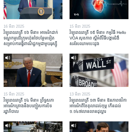
16 មីនា 2025
15 មីនា 2025
វិទ្យុពេលរាត្រី ១៦ មីនា៖ អាមេរិក​ដាក់​
វិទ្យុពេលរាត្រី ១៥ មីនា៖ កម្មវិធី ​Hello
ទណ្ឌកម្ម​លើ​ក្រុមហ៊ុន​ថៃ​បន្ថែម​ទៀត​
VOA សុខភាព ស្ដី​អំពី​វិធី​បង្ការ​ជំងឺ​
សម្រាប់​ការ​ធ្វើ​ពាណិជ្ជកម្ម​ជាមួយ​រុស្ស៊ី
សរសៃ​ឈាម​បេះដូង
15 មីនា 2025
13 មីនា 2025
វិទ្យុពេលរាត្រី ១៤ មីនា៖ ព្រឹទ្ធសភា
វិទ្យុពេលរាត្រី ១៣ មីនា៖ ឱនភាព​ថវិកា​
អាមេរិកគ្រោងនឹងបញ្ចៀសការបិទ
អាមេរិក​ពី​ខែ​តុលា​ដល់​កុម្ភៈ​កើន​ដល់​
រដ្ឋាភិបាល
១.១៤៧​លានលាន​ដុល្លារ