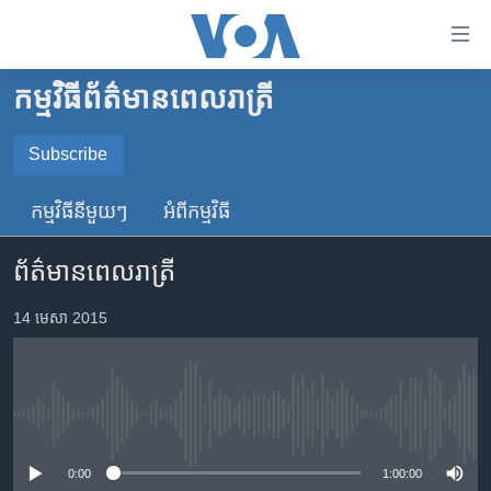
ភ្ជាប់​
ទៅ​
គេហទំព័រ​
កម្មវិធី​ព័ត៌មាន​ពេលរាត្រី
កម្ពុជា
ទាក់ទង
រំលង​
អន្តរជាតិ
Subscribe
និង​
SUBSCRIBE
អាមេរិក
ចូល​
កម្មវិធី​នីមួយៗ
អំពី​កម្មវិធី​
ទៅ​​
ចិន
YouTube Music
ទំព័រ​
ព័ត៌មានពេលរាត្រី
ហេឡូវីអូអេ
ព័ត៌មាន​​
តែ​
កម្ពុជាច្នៃប្រតិដ្ឋ
14 មេសា 2015
Spotify
ម្តង
ព្រឹត្តិការណ៍ព័ត៌មាន
រំលង​
ទទួល​​​សេវា​​​ Podcast
និង​
ទូរទស្សន៍ / វីដេអូ​
ចូល​
No media source currently available
វិទ្យុ / ផតខាសថ៍
ទៅ​
ទំព័រ​
កម្មវិធីទាំងអស់
0:00
1:00:00