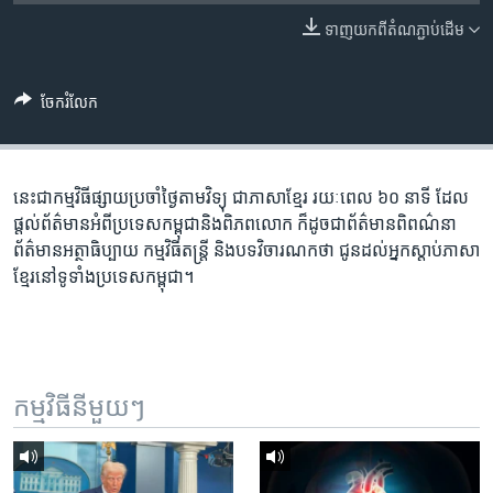
រចនា
សម្ព័ន្ធ​
ទាញ​យក​ពី​តំណភ្ជាប់​ដើម
Khmer English
រំលង​
និង​
បណ្តាញ​សង្គម
ចែករំលែក
ចូល​
ទៅ​
កាន់​
ទំព័រ​
នេះ​ជា​កម្ម​វិធី​ផ្សាយ​ប្រចាំ​ថ្ងៃ​តាម​វិទ្យុ ​ជាភាសា​ខ្មែរ​ រយៈ​ពេល​ ៦០​ នាទី ដែល​
ភាសា
ស្វែង​
ផ្តល់​ព័ត៌មាន​អំពី​ប្រទេស​កម្ពុជា​និង​ពិភព​លោក ​ក៏ដូច​ជា​ព័ត៌មាន​ពិពណ៌នា
រក
ព័ត៌មាន​អត្ថាធិប្បាយ​ កម្ម​វិធី​តន្ត្រី ​និង​បទ​វិចារណកថា​ ជូន​ដល់​អ្នក​ស្តាប់​ភាសា​
ខ្មែរ​នៅ​ទូទាំង​ប្រទេស​កម្ពុជា។
កម្មវិធី​នីមួយៗ