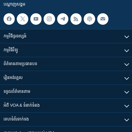
បណ្តាញ​សង្គម
កម្មវិធី​ទូរទស្សន៍
កម្មវិធី​វិទ្យុ
ព័ត៌មាន​តាមប្រធានបទ​
រៀន​​អង់គ្លេស
ទទួល​ព័ត៌មាន​តាម
អំពី​ VOA & ទំនាក់ទំនង
គេហទំព័រ​​ទាក់ទង