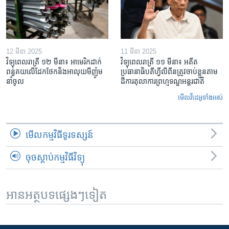
12 មីនា 2025
11 មីនា 2025
វិទ្យុពេលរាត្រី ១២ មីនា៖ អាមេរិក​ដាក់​
វិទ្យុពេលរាត្រី ១១ មីនា៖ អតីត​
ពន្ធគយ​លើ​ដែកថែក​និង​អាលុយ​មីញ៉ូម​
ប្រធានាធិបតីហ្វីលីពីន​ត្រូវ​ចាប់ខ្លួនតាម
នាំចូល
ដីការ​តុលាការ​ព្រហ្មទណ្ឌ​អន្តរជាតិ
មើល​វីដេអូ​ទាំង​អស់
មើល​កម្មវិធី​ទូរទស្សន៍
ចុចស្តាប់កម្មវិធីវិទ្យុ
អានអត្ថបទផ្សេងៗទៀត