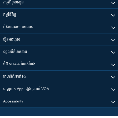
កម្មវិធី​ទូរទស្សន៍
កម្មវិធី​វិទ្យុ
ព័ត៌មាន​តាមប្រធានបទ​
រៀន​​អង់គ្លេស
ទទួល​ព័ត៌មាន​តាម
អំពី​ VOA & ទំនាក់ទំនង
គេហទំព័រ​​ទាក់ទង
ទាញយក​ App ផ្សេងៗ​របស់​ VOA
Accessibility