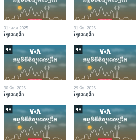
01 មេសា 2025
31 មីនា 2025
វិទ្យុពេលព្រឹក
វិទ្យុពេលព្រឹក
30 មីនា 2025
29 មីនា 2025
វិទ្យុពេលព្រឹក
វិទ្យុពេលព្រឹក