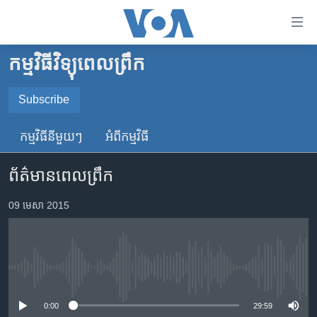
ភ្ជាប់​
ទៅ​
គេហទំព័រ​
កម្មវិធីវិទ្យុពេលព្រឹក
កម្ពុជា
ទាក់ទង
រំលង​
អន្តរជាតិ
Subscribe
និង​
SUBSCRIBE
អាមេរិក
ចូល​
កម្មវិធី​នីមួយៗ
អំពី​កម្មវិធី​
ទៅ​​
ចិន
YouTube Music
ទំព័រ​
ព័ត៌មានពេលព្រឹក
ហេឡូវីអូអេ
ព័ត៌មាន​​
តែ​
កម្ពុជាច្នៃប្រតិដ្ឋ
09 មេសា 2015
Spotify
ម្តង
ព្រឹត្តិការណ៍ព័ត៌មាន
រំលង​
ទទួល​​​សេវា​​​ Podcast
និង​
ទូរទស្សន៍ / វីដេអូ​
ចូល​
No media source currently available
វិទ្យុ / ផតខាសថ៍
ទៅ​
ទំព័រ​
កម្មវិធីទាំងអស់
0:00
29:59