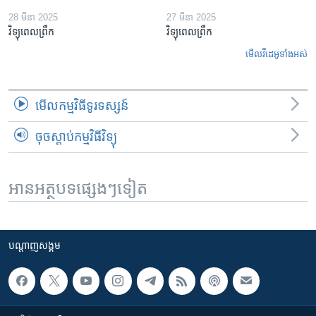
28 មីនា 2025
27 មីនា 2025
វិទ្យុពេលព្រឹក
វិទ្យុពេលព្រឹក
មើល​វីដេអូ​ទាំង​អស់
មើល​កម្មវិធី​ទូរទស្សន៍
ចុចស្តាប់កម្មវិធីវិទ្យុ
អានអត្ថបទផ្សេងៗទៀត
បណ្តាញ​សង្គម