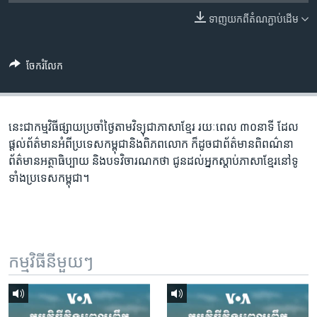
រចនា
សម្ព័ន្ធ​
ទាញ​យក​ពី​តំណភ្ជាប់​ដើម
Khmer English
រំលង​
និង​
បណ្តាញ​សង្គម
ចែករំលែក
ចូល​
ទៅ​
កាន់​
ទំព័រ​
នេះជា​កម្ម​វិធីផ្សាយ​ប្រចាំថ្ងៃ​តាម​វិទ្យុ​ជា​ភាសា​ខ្មែរ​ រយៈ​ពេល​ ៣០​​នាទី ដែល​
ភាសា
ស្វែង​
ផ្តល់​ព័ត៌មាន​អំពី​ប្រទេស​កម្ពុជា​និង​ពិភព​លោក​ ក៏ដូច​​ជា​ព័ត៌មាន​ពិពណ៌នា​
រក
ព័ត៌មាន​អត្ថា​ធិប្បាយ​ និង​បទ​​វិចារណកថា​ ជូន​ដល់​អ្នក​ស្តាប់​ភាសា​ខ្មែរ​នៅ​ទូ
ទាំង​ប្រទេស​កម្ពុជា។
កម្មវិធី​នីមួយៗ