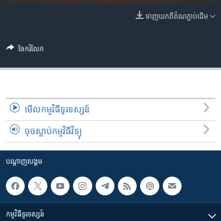
រចនា
សម្ព័ន្ធ​
ទាញ​យក​ពី​តំណភ្ជាប់​ដើម
Khmer English
រំលង​
និង​
បណ្តាញ​សង្គម
ចូល​
ចែករំលែក
ទៅ​
កាន់​
ទំព័រ​
ភាសា
ស្វែង​
រក
មើល​កម្មវិធី​ទូរទស្សន៍
ចុចស្តាប់កម្មវិធីវិទ្យុ
បណ្តាញ​សង្គម
កម្មវិធី​ទូរទស្សន៍