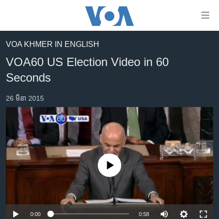
ភ្ជាប់​
ទៅ​
គេហទំព័រ​
VOA KHMER IN ENGLISH
កម្ពុជា
ទាក់ទង
VOA60 US Election Video in 60
រំលង​
អន្តរជាតិ
Seconds
និង​
អាមេរិក
ចូល​
26 មីនា 2015
ទៅ​​
ចិន
ទំព័រ​
ហេឡូវីអូអេ
ព័ត៌មាន​​
តែ​
កម្ពុជាច្នៃប្រតិដ្ឋ
ម្តង
ព្រឹត្តិការណ៍ព័ត៌មាន
រំលង​
No media source currently available
និង​
ទូរទស្សន៍ / វីដេអូ​
ចូល​
វិទ្យុ / ផតខាសថ៍
ទៅ​
ទំព័រ​
កម្មវិធីទាំងអស់
0:00
0:58