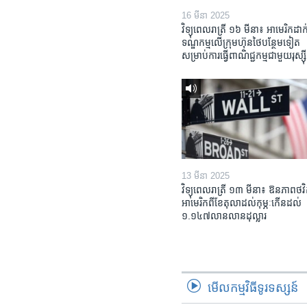
16 មីនា 2025
វិទ្យុពេលរាត្រី ១៦ មីនា៖ អាមេរិក​ដាក់
ទណ្ឌកម្ម​លើ​ក្រុមហ៊ុន​ថៃ​បន្ថែម​ទៀត​
សម្រាប់​ការ​ធ្វើ​ពាណិជ្ជកម្ម​ជាមួយ​រុស្ស៊ី
13 មីនា 2025
វិទ្យុពេលរាត្រី ១៣ មីនា៖ ឱនភាព​ថវិ
អាមេរិក​ពី​ខែ​តុលា​ដល់​កុម្ភៈ​កើន​ដល់​
១.១៤៧​លានលាន​ដុល្លារ
មើល​កម្មវិធី​ទូរទស្សន៍