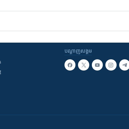
បណ្តាញ​សង្គម
ក
ី