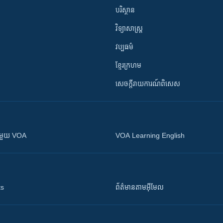
បរិស្ថាន
វិទ្យាសាស្រ្ត
វប្បធម៌
ខ្មែរក្រហម
សេចក្តីរាយការណ៍ពិសេស
ស​​ជាមួយ VOA
VOA Learning English
ts
ព័ត៌មាន​តាម​អ៊ីមែល