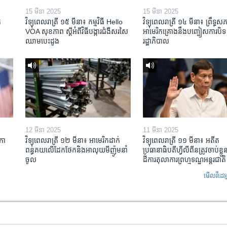
15 មីនា 2025
15 មីនា 2025
​
វិទ្យុពេលរាត្រី ១៥ មីនា៖ កម្មវិធី ​Hello
វិទ្យុពេលរាត្រី ១៤ មីនា៖ ព្រឹទ្ធសភ
VOA សុខភាព ស្ដី​អំពី​វិធី​បង្ការ​ជំងឺ​សរសៃ​
អាមេរិកគ្រោងនឹងបញ្ចៀសការបិទ
ឈាម​បេះដូង
រដ្ឋាភិបាល
12 មីនា 2025
11 មីនា 2025
កា​
វិទ្យុពេលរាត្រី ១២ មីនា៖ អាមេរិក​ដាក់​
វិទ្យុពេលរាត្រី ១១ មីនា៖ អតីត​
ពន្ធគយ​លើ​ដែកថែក​និង​អាលុយ​មីញ៉ូម​នាំ
ប្រធានាធិបតីហ្វីលីពីន​ត្រូវ​ចាប់ខ្
ចូល
ដីការ​តុលាការ​ព្រហ្មទណ្ឌ​អន្តរជាតិ
មើល​វីដេអ