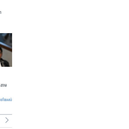
ា
លួនតាម
ូ​ទាំង​អស់