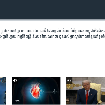
តាម​វិទ្យុ ​ជាភាសា​ខ្មែរ​ រយៈ​ពេល​ ៦០​ នាទី ដែល​ផ្តល់​ព័ត៌មាន​អំពី​ប្រទេស​កម្ពុជា​និង​ព
ថាធិប្បាយ​ កម្ម​វិធី​តន្ត្រី ​និង​បទ​វិចារណកថា​ ជូន​ដល់​អ្នក​ស្តាប់​ភាសា​ខ្មែរ​នៅ​ទូទា