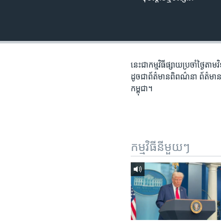
រចនា
សម្ព័ន្ធ​
រំលង​
និង​
ចូល​
ទៅ​
នេះ​ជា​កម្ម​វិធី​ផ្សាយ​ប្រចាំ​ថ្ងៃ​
កាន់​
ដូច​ជា​ព័ត៌មាន​ពិពណ៌នា ព័ត៌មាន​អត្
ទំព័រ​
កម្ពុជា។
ស្វែង​
រក
កម្មវិធី​នីមួយៗ