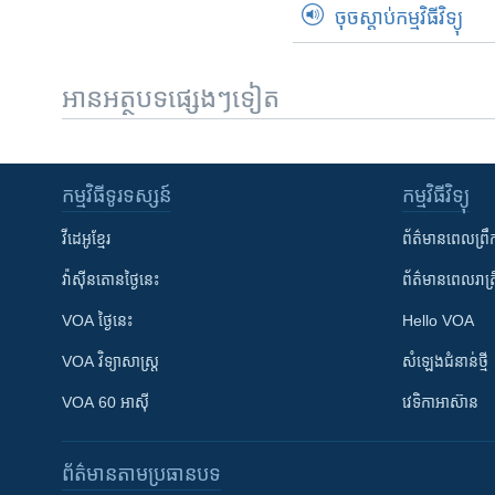
ចុចស្តាប់កម្មវិធីវិទ្យុ
អានអត្ថបទផ្សេងៗទៀត
កម្មវិធី​ទូរទស្សន៍
កម្មវិធី​វិទ្យុ
វីដេអូ​ខ្មែរ
ព័ត៌មាន​ពេល​ព្រឹ
វ៉ាស៊ីនតោន​ថ្ងៃ​នេះ
ព័ត៌មាន​​ពេល​រាត្រ
VOA ថ្ងៃនេះ
Hello VOA
VOA ​វិទ្យាសាស្ត្រ
សំឡេង​ជំនាន់​ថ្មី
VOA 60 អាស៊ី
វេទិកា​អាស៊ាន
ព័ត៌មាន​តាមប្រធានបទ​