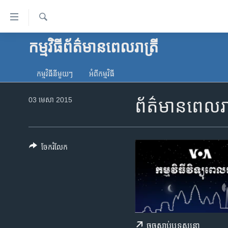
ភ្ជាប់​
ទៅ​
គេហទំព័រ​
ស្វែង​
កម្មវិធី​ព័ត៌មាន​ពេលរាត្រី
កម្ពុជា
រក
ទាក់ទង
អន្តរជាតិ
រំលង​
កម្មវិធី​នីមួយៗ
អំពី​កម្មវិធី​
និង​
អាមេរិក
ចូល​
03 មេសា 2015
ព័ត៌មានពេលរាត
ចិន
ទៅ​​
ទំព័រ​
ហេឡូវីអូអេ
ព័ត៌មាន​​
កម្ពុជាច្នៃប្រតិដ្ឋ
តែ​
ចែករំលែក
ម្តង
ព្រឹត្តិការណ៍ព័ត៌មាន
រំលង​
ទូរទស្សន៍ / វីដេអូ​
និង​
ចូល​
វិទ្យុ / ផតខាសថ៍
ទៅ​
កម្មវិធីទាំងអស់
ទំព័រ​
ចុច​​ស្តាប់​ឬ​ទស្សនា