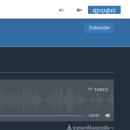
ផ្សាយផ្ទាល់
Subscribe
EMBED
ble
1:00:00
ទាញ​យក​ពី​តំណភ្ជាប់​ដើម