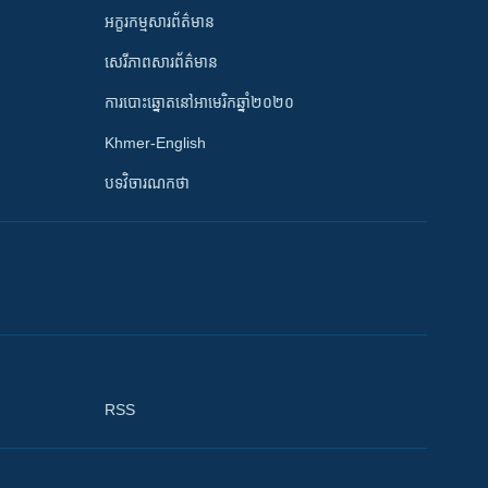
អក្ខរកម្មសារព័ត៌មាន
សេរីភាពសារព័ត៌មាន
ការបោះឆ្នោតនៅអាមេរិកឆ្នាំ២០២០
Khmer-English
បទវិចារណកថា
RSS