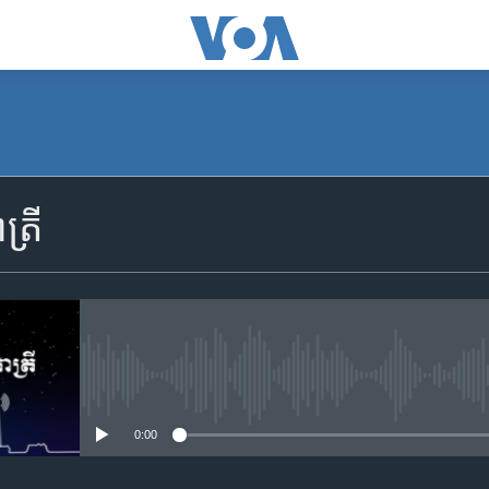
SUBSCRIBE
្រី
Apple Podcasts
YouTube Music
Spotify
No media source currently availa
0:00
ទទួល​​​សេវា​​​ Podcast