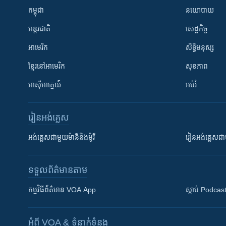
កម្ពុជា
នយោបាយ
អន្តរជាតិ
សេដ្ឋកិច្ច
អាមេរិក
សិទ្ធិមនុស្ស
ខ្មែរ​នៅអាមេរិក
សុខភាព
អាស៊ីអាគ្នេយ៍
អប់រំ
រៀន​​អង់គ្លេស
អង់គ្លេស​ជាមួយ​ម៉ានី​និង​ម៉ូរី
រៀន​​​​​​អង់គ្លេ
ទទួល​ព័ត៌មាន​តាម
កម្មវិធី​ព័ត៌មាន VOA App
ស្តាប់ Podcas
អំពី​ VOA & ទំនាក់ទំនង