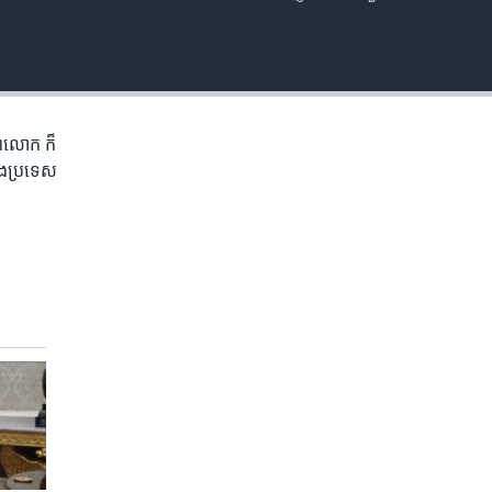
EMBED
ិភព​លោក ​ក៏
ំង​ប្រទេស​