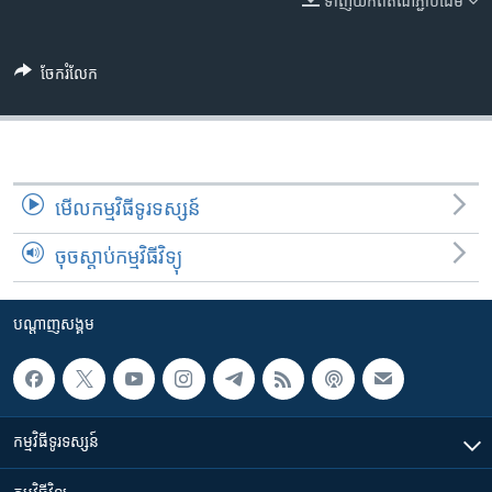
ទាញ​យក​ពី​តំណភ្ជាប់​ដើម
រចនា
សម្ព័ន្ធ​
Khmer English
រំលង​
ចែករំលែក
និង​
បណ្តាញ​សង្គម
ចូល​
ទៅ​
កាន់​
ទំព័រ​
ភាសា
មើល​កម្មវិធី​ទូរទស្សន៍
ស្វែង​
រក
ចុចស្តាប់កម្មវិធីវិទ្យុ
បណ្តាញ​សង្គម
កម្មវិធី​ទូរទស្សន៍