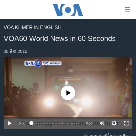
ភ្ជាប់​
ទៅ​
គេហទំព័រ​
VOA KHMER IN ENGLISH
កម្ពុជា
ទាក់ទង
VOA60 World News in 60 Seconds
រំលង​
អន្តរជាតិ
និង​
05 មីនា 2015
អាមេរិក
ចូល​
ទៅ​​
ចិន
ទំព័រ​
ហេឡូវីអូអេ
ព័ត៌មាន​​
តែ​
កម្ពុជាច្នៃប្រតិដ្ឋ
ម្តង
No media source currently available
ព្រឹត្តិការណ៍ព័ត៌មាន
រំលង​
និង​
ទូរទស្សន៍ / វីដេអូ​
ចូល​
វិទ្យុ / ផតខាសថ៍
ទៅ​
0:00
0:58
ទំព័រ​
កម្មវិធីទាំងអស់