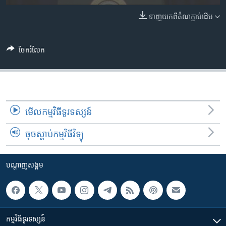
រចនា
សម្ព័ន្ធ​
ទាញ​យក​ពី​តំណភ្ជាប់​ដើម
Khmer English
រំលង​
និង​
បណ្តាញ​សង្គម
ចូល​
ចែករំលែក
ទៅ​
កាន់​
ទំព័រ​
ភាសា
ស្វែង​
រក
មើល​កម្មវិធី​ទូរទស្សន៍
ចុចស្តាប់កម្មវិធីវិទ្យុ
បណ្តាញ​សង្គម
កម្មវិធី​ទូរទស្សន៍