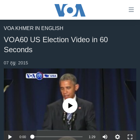
ភ្ជាប់​
ទៅ​
គេហទំព័រ​
VOA KHMER IN ENGLISH
កម្ពុជា
ទាក់ទង
VOA60 US Election Video in 60
រំលង​
អន្តរជាតិ
Seconds
និង​
អាមេរិក
ចូល​
07 កុម្ភៈ 2015
ទៅ​​
ចិន
ទំព័រ​
ហេឡូវីអូអេ
ព័ត៌មាន​​
តែ​
កម្ពុជាច្នៃប្រតិដ្ឋ
ម្តង
ព្រឹត្តិការណ៍ព័ត៌មាន
រំលង​
No media source currently available
និង​
ទូរទស្សន៍ / វីដេអូ​
ចូល​
វិទ្យុ / ផតខាសថ៍
ទៅ​
ទំព័រ​
កម្មវិធីទាំងអស់
0:00
1:29