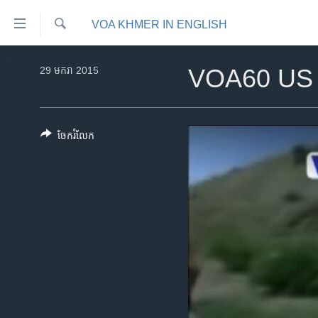
ភ្ជាប់​
VOA KHMER IN ENGLISH
ទៅ​
គេហទំព័រ​
ស្វែង​
កម្ពុជា
រក
29 មករា 2015
VOA60 US E
ទាក់ទង
អន្តរជាតិ
រំលង​
និង​
អាមេរិក
ចូល​
ចែករំលែក
ចិន
ទៅ​​
ទំព័រ​
ហេឡូវីអូអេ
ព័ត៌មាន​​
កម្ពុជាច្នៃប្រតិដ្ឋ
តែ​
ម្តង
ព្រឹត្តិការណ៍ព័ត៌មាន
រំលង​
ទូរទស្សន៍ / វីដេអូ​
និង​
ចូល​
វិទ្យុ / ផតខាសថ៍
ទៅ​
កម្មវិធីទាំងអស់
ទំព័រ​