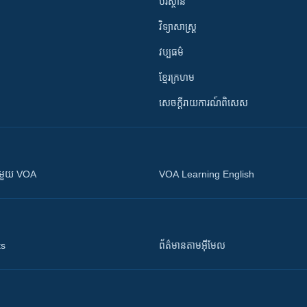
បរិស្ថាន
វិទ្យាសាស្រ្ត
វប្បធម៌
ខ្មែរក្រហម
សេចក្តីរាយការណ៍ពិសេស
ស​​ជាមួយ VOA
VOA Learning English
ts
ព័ត៌មាន​តាម​អ៊ីមែល