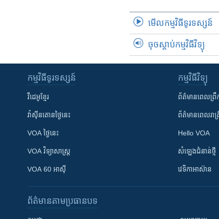
មើល​កម្មវិធី​ទូរទស្សន៍
ចុចស្តាប់កម្មវិធីវិទ្យុ
កម្មវិធី​ទូរទស្សន៍
កម្មវិធី​វិទ្យុ
វីដេអូ​ខ្មែរ
ព័ត៌មាន​ពេល​ព្រឹ
វ៉ាស៊ីនតោន​ថ្ងៃ​នេះ
ព័ត៌មាន​​ពេល​រាត្រ
VOA ថ្ងៃនេះ
Hello VOA
VOA ​វិទ្យាសាស្ត្រ
សំឡេង​ជំនាន់​ថ្មី
VOA 60 អាស៊ី
វេទិកា​អាស៊ាន
ព័ត៌មាន​តាមប្រធានបទ​