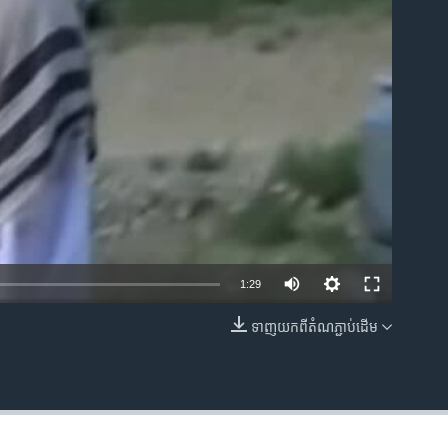
ble
1:29
ទាញ​យក​ពី​តំណភ្ជាប់​ដើម
EMBED