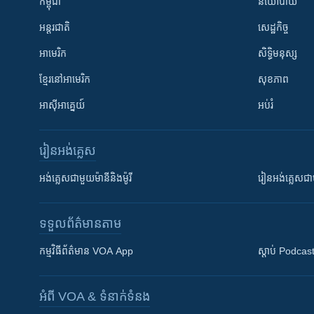
កម្ពុជា
នយោបាយ
អន្តរជាតិ
សេដ្ឋកិច្ច
អាមេរិក
សិទ្ធិមនុស្ស
ខ្មែរ​នៅអាមេរិក
សុខភាព
អាស៊ីអាគ្នេយ៍
អប់រំ
រៀន​​អង់គ្លេស
អង់គ្លេស​ជាមួយ​ម៉ានី​និង​ម៉ូរី
រៀន​​​​​​អង់គ្លេ
ទទួល​ព័ត៌មាន​តាម
កម្មវិធី​ព័ត៌មាន VOA App
ស្តាប់ Podcas
អំពី​ VOA & ទំនាក់ទំនង