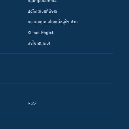
អក្ខរកម្មសារព័ត៌មាន
សេរីភាពសារព័ត៌មាន
ការបោះឆ្នោតនៅអាមេរិកឆ្នាំ២០២០
Khmer-English
បទវិចារណកថា
RSS