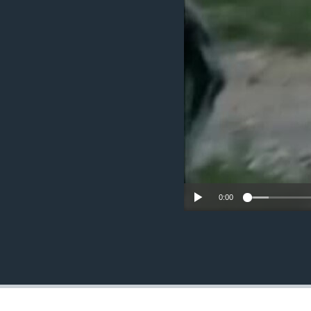
រចនា
សម្ព័ន្ធ​
រំលង​
និង​
ចូល​
ទៅ​
កាន់​
ទំព័រ​
ស្វែង​
រក
0:00