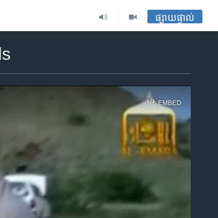
ផ្សាយផ្ទាល់
ds
EMBED