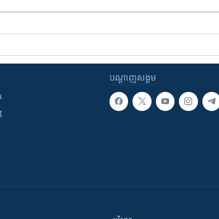
បណ្តាញ​សង្គម
ក
ី