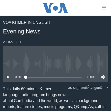
ភ្ជាប់​
ទៅ​
គេហទំព័រ​
VOA KHMER IN ENGLISH
កម្ពុជា
ទាក់ទង
Evening News
រំលង​
អន្តរជាតិ
និង​
27 មករា 2015
អាមេរិក
ចូល​
ទៅ​​
ចិន
ទំព័រ​
ហេឡូវីអូអេ
ព័ត៌មាន​​
No media source currently available
តែ​
កម្ពុជាច្នៃប្រតិដ្ឋ
ម្តង
0:00
1:00:00
ព្រឹត្តិការណ៍ព័ត៌មាន
រំលង​
និង​
ទាញ​យក​ពី​តំណភ្ជាប់​ដើម
ទូរទស្សន៍ / វីដេអូ​
This daily 60-minute Khmer-
ចូល​
language radio program brings news
វិទ្យុ / ផតខាសថ៍
ទៅ​
about Cambodia and the world, as well as background
ទំព័រ​
កម្មវិធីទាំងអស់
reports, feature stories, music programs, Q&amp;As, call-in