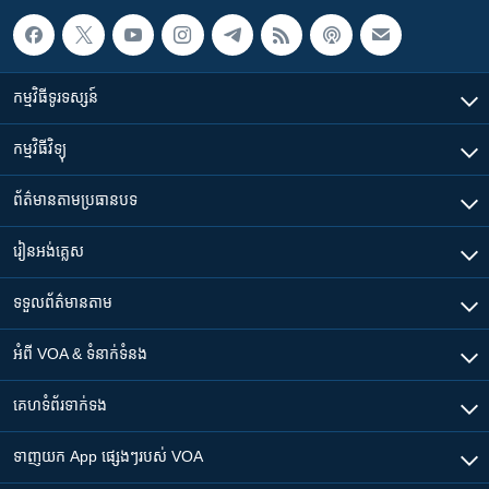
កម្មវិធី​ទូរទស្សន៍
កម្មវិធី​វិទ្យុ
ព័ត៌មាន​តាមប្រធានបទ​
រៀន​​អង់គ្លេស
ទទួល​ព័ត៌មាន​តាម
អំពី​ VOA & ទំនាក់ទំនង
គេហទំព័រ​​ទាក់ទង
ទាញយក​ App ផ្សេងៗ​របស់​ VOA