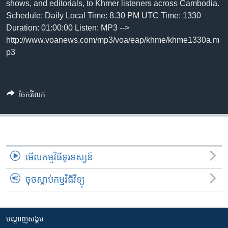
រចនា
shows, and editorials, to Khmer listeners across Cambodia.
សម្ព័ន្ធ​
Schedule: Daily Local Time: 8.30 PM UTC Time: 1330
Khmer English
រំលង​
Duration: 01:00:00 Listen: MP3 -->
និង​
http://www.voanews.com/mp3/voa/eap/khme/khme1330a.m
បណ្តាញ​សង្គម
ចូល​
p3
ទៅ​
កាន់​
ទំព័រ​
ភាសា
ចែករំលែក
ស្វែង​
រក
មើល​កម្មវិធី​ទូរទស្សន៍
ចុចស្តាប់កម្មវិធីវិទ្យុ
បណ្តាញ​សង្គម