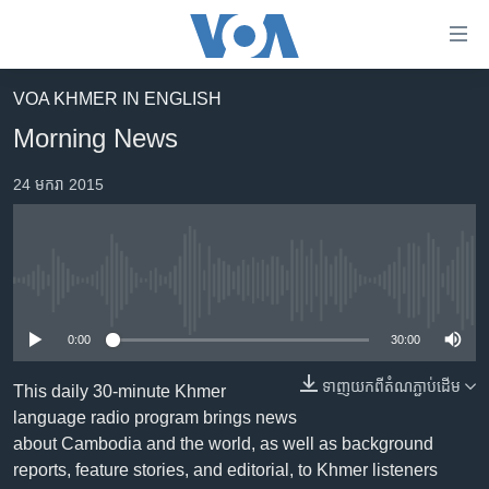
ភ្ជាប់​
ទៅ​
គេហទំព័រ​
VOA KHMER IN ENGLISH
កម្ពុជា
ទាក់ទង
Morning News
រំលង​
អន្តរជាតិ
និង​
24 មករា 2015
អាមេរិក
ចូល​
ទៅ​​
ចិន
ទំព័រ​
ហេឡូវីអូអេ
ព័ត៌មាន​​
No media source currently available
តែ​
កម្ពុជាច្នៃប្រតិដ្ឋ
ម្តង
0:00
30:00
ព្រឹត្តិការណ៍ព័ត៌មាន
រំលង​
និង​
ទាញ​យក​ពី​តំណភ្ជាប់​ដើម
ទូរទស្សន៍ / វីដេអូ​
This daily 30-minute Khmer
ចូល​
language radio program brings news
វិទ្យុ / ផតខាសថ៍
ទៅ​
about Cambodia and the world, as well as background
ទំព័រ​
កម្មវិធីទាំងអស់
reports, feature stories, and editorial, to Khmer listeners