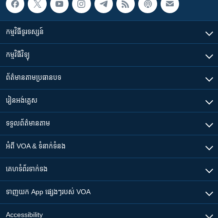
កម្មវិធី​ទូរទស្សន៍
កម្មវិធី​វិទ្យុ
ព័ត៌មាន​តាមប្រធានបទ​
រៀន​​អង់គ្លេស
ទទួល​ព័ត៌មាន​តាម
អំពី​ VOA & ទំនាក់ទំនង
គេហទំព័រ​​ទាក់ទង
ទាញយក​ App ផ្សេងៗ​របស់​ VOA
Accessibility