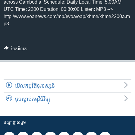
រចនា
across Cambodia. Schedule: Daily Local Time: 5.00AM
សម្ព័ន្ធ​
UTC Time: 2200 Duration: 00:30:00 Listen: MP3 -->
Khmer English
រំលង​
http://www.voanews.com/mp3/voa/eap/khme/khme2200a.m
និង​
p3
បណ្តាញ​សង្គម
ចូល​
ទៅ​
កាន់​
ចែករំលែក
ទំព័រ​
ភាសា
ស្វែង​
រក
មើល​កម្មវិធី​ទូរទស្សន៍
ចុចស្តាប់កម្មវិធីវិទ្យុ
បណ្តាញ​សង្គម