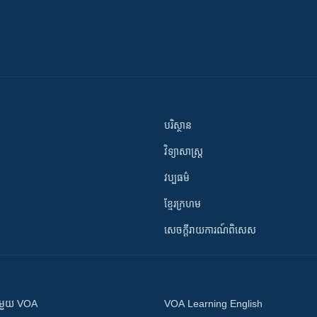
បរិស្ថាន
វិទ្យាសាស្រ្ត
វប្បធម៌
ខ្មែរក្រហម
សេចក្តីរាយការណ៍ពិសេស
ស​​ជាមួយ VOA
VOA Learning English