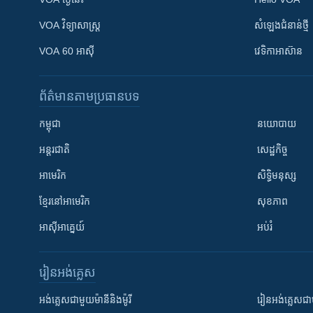
VOA ​វិទ្យាសាស្ត្រ
សំឡេង​ជំនាន់​ថ្មី
VOA 60 អាស៊ី
វេទិកា​អាស៊ាន
ព័ត៌មាន​តាមប្រធានបទ​
កម្ពុជា
នយោបាយ
អន្តរជាតិ
សេដ្ឋកិច្ច
អាមេរិក
សិទ្ធិមនុស្ស
ខ្មែរ​នៅអាមេរិក
សុខភាព
អាស៊ីអាគ្នេយ៍
អប់រំ
រៀន​​អង់គ្លេស
អង់គ្លេស​ជាមួយ​ម៉ានី​និង​ម៉ូរី
រៀន​​​​​​អង់គ្លេ