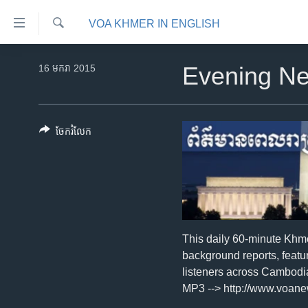
ភ្ជាប់​
VOA KHMER IN ENGLISH
ទៅ​
គេហទំព័រ​
ស្វែង​
កម្ពុជា
រក
16 មករា 2015
Evening N
ទាក់ទង
អន្តរជាតិ
រំលង​
និង​
អាមេរិក
ចូល​
ចែករំលែក
ចិន
ទៅ​​
ទំព័រ​
ហេឡូវីអូអេ
ព័ត៌មាន​​
កម្ពុជាច្នៃប្រតិដ្ឋ
តែ​
ម្តង
ព្រឹត្តិការណ៍ព័ត៌មាន
រំលង​
ទូរទស្សន៍ / វីដេអូ​
This daily 60-minute Khm
និង​
background reports, featu
ចូល​
វិទ្យុ / ផតខាសថ៍
listeners across Cambodi
ទៅ​
កម្មវិធីទាំងអស់
MP3 --> http://www.voa
ទំព័រ​