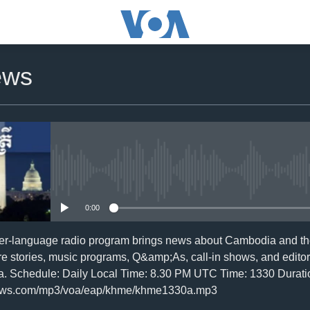
ews
No media source currently availa
0:00
er-language radio program brings news about Cambodia and the
re stories, music programs, Q&amp;As, call-in shows, and editor
a. Schedule: Daily Local Time: 8.30 PM UTC Time: 1330 Duratio
news.com/mp3/voa/eap/khme/khme1330a.mp3