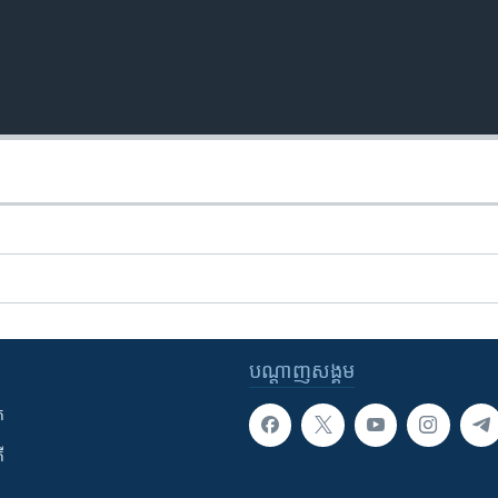
បណ្តាញ​សង្គម
ក
ី