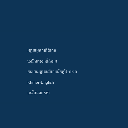
អក្ខរកម្មសារព័ត៌មាន
សេរីភាពសារព័ត៌មាន
ការបោះឆ្នោតនៅអាមេរិកឆ្នាំ២០២០
Khmer-English
បទវិចារណកថា