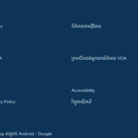
ts
ព័ត៌មាន​តាម​អ៊ីមែល
OA
ក្រម​​​សីលធម៌​​​អ្នក​​​សារព័ត៌មាន VOA
Accessibility
y Policy
វិទ្យុ​អាស៊ី​សេរី
 App សម្រាប់ Android - Google