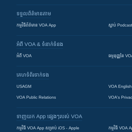
ទទួល​ព័ត៌មាន​តាម
កម្មវិធី​ព័ត៌មាន VOA App
ស្តាប់ Podcas
អំពី​ VOA & ទំនាក់ទំនង
អំពី​ VOA
ធម្មនុញ្ញ​នៃ V
គេហទំព័រ​​ទាក់ទង
USAGM
VOA English
VOA Public Relations
VOA's Privac
ទាញយក​ App ផ្សេងៗ​របស់​ VOA
Khmer English
កម្មវិធី​ VOA App សម្រាប់ iOS - Apple
កម្មវិធី​ VOA