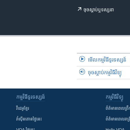
រចនា
សម្ព័ន្ធ​
ចុច​​ស្តាប់​ឬ​ទស្សនា
រំលង​
និង​
ចូល​
ទៅ​
កាន់​
ទំព័រ​
ស្វែង​
មើល​កម្មវិធី​ទូរទស្សន៍
រក
ចុចស្តាប់កម្មវិធីវិទ្យុ
កម្មវិធី​ទូរទស្សន៍
កម្មវិធី​វិទ្យុ
វីដេអូ​ខ្មែរ
ព័ត៌មាន​ពេល​ព្រឹ
វ៉ាស៊ីនតោន​ថ្ងៃ​នេះ
ព័ត៌មាន​​ពេល​រាត្រ
VOA ថ្ងៃនេះ
Hello VOA