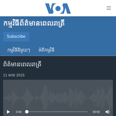
ភ្ជាប់​
ទៅ​
គេហទំព័រ​
កម្មវិធី​ព័ត៌មាន​ពេលរាត្រី
កម្ពុជា
ទាក់ទង
រំលង​
អន្តរជាតិ
Subscribe
និង​
SUBSCRIBE
អាមេរិក
ចូល​
កម្មវិធី​នីមួយៗ
អំពី​កម្មវិធី​
ទៅ​​
ចិន
YouTube Music
ទំព័រ​
ព័ត៌មានពេលរាត្រី
ហេឡូវីអូអេ
ព័ត៌មាន​​
តែ​
កម្ពុជាច្នៃប្រតិដ្ឋ
11 មករា 2015
Spotify
ម្តង
ព្រឹត្តិការណ៍ព័ត៌មាន
រំលង​
ទទួល​​​សេវា​​​ Podcast
និង​
ទូរទស្សន៍ / វីដេអូ​
ចូល​
No media source currently available
វិទ្យុ / ផតខាសថ៍
ទៅ​
ទំព័រ​
កម្មវិធីទាំងអស់
0:00
59:59