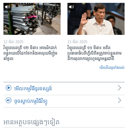
12 មីនា 2025
11 មីនា 2025
វិទ្យុពេលរាត្រី ១២ មីនា៖ អាមេរិក​ដាក់​
វិទ្យុពេលរាត្រី ១១ មីនា៖ អតីត​
ពន្ធគយ​លើ​ដែកថែក​និង​អាលុយ​មីញ៉ូម​
ប្រធានាធិបតីហ្វីលីពីន​ត្រូវ​ចាប់ខ្លួនតាម
នាំចូល
ដីការ​តុលាការ​ព្រហ្មទណ្ឌ​អន្តរជាតិ
មើល​វីដេអូ​ទាំង​អស់
មើល​កម្មវិធី​ទូរទស្សន៍
ចុចស្តាប់កម្មវិធីវិទ្យុ
អានអត្ថបទផ្សេងៗទៀត