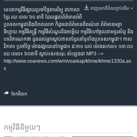
រចនា
សម្ព័ន្ធ​
ទាញ​យក​ពី​តំណភ្ជាប់​ដើម
នេះ​ជា​កម្ម​វិធី​ផ្សាយ​ប្រចាំ​ថ្ងៃ​តាម​វិទ្យុ ​ជាភាសា​
Khmer English
រំលង​
ខ្មែរ​ រយៈ​ពេល​ ៦០​ នាទី ដែល​ផ្តល់​ព័ត៌មាន​អំពី​
និង​
ប្រទេស​កម្ពុជា​និង​ពិភព​លោក ​ក៏ដូច​ជា​ព័ត៌មាន​ពិពណ៌នា ព័ត៌មាន​អត្ថា​
បណ្តាញ​សង្គម
ចូល​
ធិប្បាយ​ កម្ម​វិធី​តន្ត្រី ​កម្មវិធី​សំណួរ​និង​ចម្លើយ​ កម្ម​វិធី​ហៅ​ចូល​តាម​ទូរ​ស័ព្ទ ​និង
ទៅ​
បទ​វិចារណកថា​ ជូន​ដល់​អ្នក​ស្តាប់​ភាសា​ខ្មែរ​នៅ​ទូទាំង​ប្រទេស​កម្ពុជា។ កាល​
កាន់​
វិភាគ៖ ប្រចាំ​ថ្ងៃ ម៉ោង​ផ្សាយ​នៅ​កម្ពុជា៖ ៨:៣០ យប់ ម៉ោង​សកល៖ ១៣:០០
ទំព័រ​
រយៈពេល៖ ៦០​នាទី ស្តាប់​៖&nbsp; សំឡេង​ជា MP3 -->
ភាសា
ស្វែង​
http://www.voanews.com/wm/voa/eap/khme/khme1330a.as
រក
x
ចែករំលែក
កម្មវិធី​នីមួយៗ