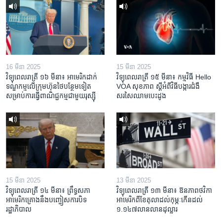
16 មីនា 2025
15 មីនា 2025
វិទ្យុពេលរាត្រី ១៦ មីនា៖ អាមេរិក​ដាក់​
វិទ្យុពេលរាត្រី ១៥ មីនា៖ កម្មវិធី ​Hello
ទណ្ឌកម្ម​លើ​ក្រុមហ៊ុន​ថៃ​បន្ថែម​ទៀត​
VOA សុខភាព ស្ដី​អំពី​វិធី​បង្ការ​ជំងឺ​
សម្រាប់​ការ​ធ្វើ​ពាណិជ្ជកម្ម​ជាមួយ​រុស្ស៊ី
សរសៃ​ឈាម​បេះដូង
15 មីនា 2025
13 មីនា 2025
វិទ្យុពេលរាត្រី ១៤ មីនា៖ ព្រឹទ្ធសភា
វិទ្យុពេលរាត្រី ១៣ មីនា៖ ឱនភាព​ថវិកា​
អាមេរិកគ្រោងនឹងបញ្ចៀសការបិទ
អាមេរិក​ពី​ខែ​តុលា​ដល់​កុម្ភៈ​កើន​ដល់​
រដ្ឋាភិបាល
១.១៤៧​លានលាន​ដុល្លារ