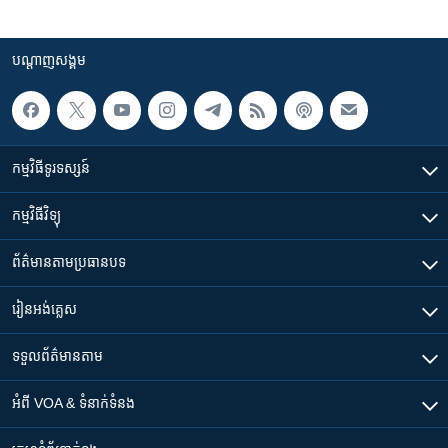
បណ្តាញ​សង្គម
កម្មវិធី​ទូរទស្សន៍
កម្មវិធី​វិទ្យុ
ព័ត៌មាន​តាមប្រធានបទ​
រៀន​​អង់គ្លេស
ទទួល​ព័ត៌មាន​តាម
អំពី​ VOA & ទំនាក់ទំនង