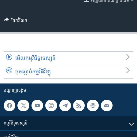
ទាញ​យក​ពី​តំណភ្ជាប់​ដើម
រចនា
សម្ព័ន្ធ​
Khmer English
រំលង​
ចែករំលែក
និង​
បណ្តាញ​សង្គម
ចូល​
ទៅ​
កាន់​
ទំព័រ​
ភាសា
មើល​កម្មវិធី​ទូរទស្សន៍
ស្វែង​
រក
ចុចស្តាប់កម្មវិធីវិទ្យុ
បណ្តាញ​សង្គម
កម្មវិធី​ទូរទស្សន៍