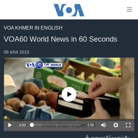
ភ្ជាប់​
ទៅ​
គេហទំព័រ​
VOA KHMER IN ENGLISH
កម្ពុជា
ទាក់ទង
VOA60 World News in 60 Seconds
រំលង​
អន្តរជាតិ
និង​
08 មករា 2015
អាមេរិក
ចូល​
ទៅ​​
ចិន
ទំព័រ​
ហេឡូវីអូអេ
ព័ត៌មាន​​
តែ​
កម្ពុជាច្នៃប្រតិដ្ឋ
ម្តង
No media source currently available
ព្រឹត្តិការណ៍ព័ត៌មាន
រំលង​
និង​
ទូរទស្សន៍ / វីដេអូ​
ចូល​
វិទ្យុ / ផតខាសថ៍
ទៅ​
0:00
0:58
ទំព័រ​
កម្មវិធីទាំងអស់