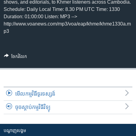
រចនា
shows, and editorials, to Khmer listeners across Cambodia.
សម្ព័ន្ធ​
Schedule: Daily Local Time: 8.30 PM UTC Time: 1330
Khmer English
រំលង​
Duration: 01:00:00 Listen: MP3 -->
និង​
http://www.voanews.com/mp3/voa/eap/khme/khme1330a.m
បណ្តាញ​សង្គម
ចូល​
p3
ទៅ​
កាន់​
ទំព័រ​
ភាសា
ចែករំលែក
ស្វែង​
រក
មើល​កម្មវិធី​ទូរទស្សន៍
ចុចស្តាប់កម្មវិធីវិទ្យុ
បណ្តាញ​សង្គម