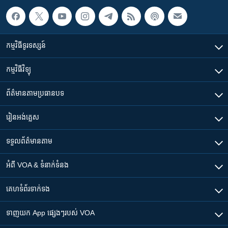
កម្មវិធី​ទូរទស្សន៍
កម្មវិធី​វិទ្យុ
ព័ត៌មាន​តាមប្រធានបទ​
រៀន​​អង់គ្លេស
ទទួល​ព័ត៌មាន​តាម
អំពី​ VOA & ទំនាក់ទំនង
គេហទំព័រ​​ទាក់ទង
ទាញយក​ App ផ្សេងៗ​របស់​ VOA