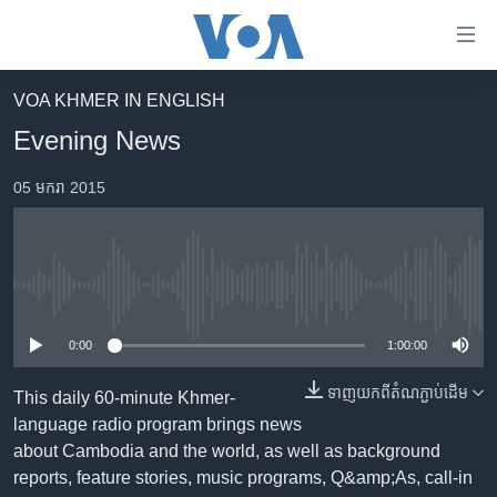
ភ្ជាប់​
ទៅ​
គេហទំព័រ​
VOA KHMER IN ENGLISH
កម្ពុជា
ទាក់ទង
Evening News
រំលង​
អន្តរជាតិ
និង​
05 មករា 2015
អាមេរិក
ចូល​
ទៅ​​
ចិន
ទំព័រ​
ហេឡូវីអូអេ
ព័ត៌មាន​​
No media source currently available
តែ​
កម្ពុជាច្នៃប្រតិដ្ឋ
ម្តង
0:00
1:00:00
ព្រឹត្តិការណ៍ព័ត៌មាន
រំលង​
និង​
ទាញ​យក​ពី​តំណភ្ជាប់​ដើម
ទូរទស្សន៍ / វីដេអូ​
This daily 60-minute Khmer-
ចូល​
language radio program brings news
វិទ្យុ / ផតខាសថ៍
ទៅ​
about Cambodia and the world, as well as background
ទំព័រ​
កម្មវិធីទាំងអស់
reports, feature stories, music programs, Q&amp;As, call-in