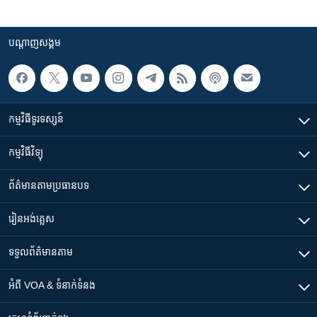
បណ្តាញ​សង្គម
កម្មវិធី​ទូរទស្សន៍
កម្មវិធី​វិទ្យុ
ព័ត៌មាន​តាមប្រធានបទ​
រៀន​​អង់គ្លេស
ទទួល​ព័ត៌មាន​តាម
អំពី​ VOA & ទំនាក់ទំនង