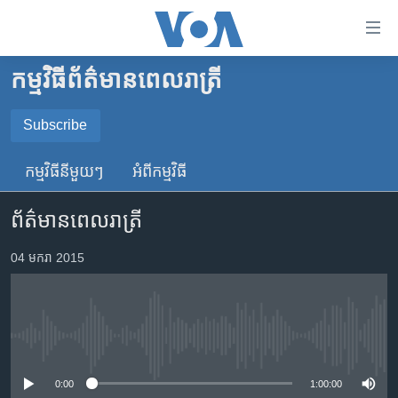
ភ្ជាប់​
ទៅ​
គេហទំព័រ​
កម្មវិធី​ព័ត៌មាន​ពេលរាត្រី
កម្ពុជា
ទាក់ទង
រំលង​
អន្តរជាតិ
Subscribe
និង​
SUBSCRIBE
អាមេរិក
ចូល​
កម្មវិធី​នីមួយៗ
អំពី​កម្មវិធី​
ទៅ​​
ចិន
YouTube Music
ទំព័រ​
ព័ត៌មានពេលរាត្រី
ហេឡូវីអូអេ
ព័ត៌មាន​​
តែ​
កម្ពុជាច្នៃប្រតិដ្ឋ
04 មករា 2015
Spotify
ម្តង
ព្រឹត្តិការណ៍ព័ត៌មាន
រំលង​
ទទួល​​​សេវា​​​ Podcast
និង​
ទូរទស្សន៍ / វីដេអូ​
ចូល​
No media source currently available
វិទ្យុ / ផតខាសថ៍
ទៅ​
ទំព័រ​
កម្មវិធីទាំងអស់
0:00
1:00:00