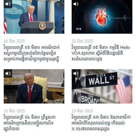
16 មីនា 2025
15 មីនា 2025
វិទ្យុពេលរាត្រី ១៦ មីនា៖ អាមេរិក​ដាក់​
វិទ្យុពេលរាត្រី ១៥ មីនា៖ កម្មវិធី ​Hello
ទណ្ឌកម្ម​លើ​ក្រុមហ៊ុន​ថៃ​បន្ថែម​ទៀត​
VOA សុខភាព ស្ដី​អំពី​វិធី​បង្ការ​ជំងឺ​
សម្រាប់​ការ​ធ្វើ​ពាណិជ្ជកម្ម​ជាមួយ​រុស្ស៊ី
សរសៃ​ឈាម​បេះដូង
15 មីនា 2025
13 មីនា 2025
វិទ្យុពេលរាត្រី ១៤ មីនា៖ ព្រឹទ្ធសភា
វិទ្យុពេលរាត្រី ១៣ មីនា៖ ឱនភាព​ថវិកា​
អាមេរិកគ្រោងនឹងបញ្ចៀសការបិទ
អាមេរិក​ពី​ខែ​តុលា​ដល់​កុម្ភៈ​កើន​ដល់​
រដ្ឋាភិបាល
១.១៤៧​លានលាន​ដុល្លារ