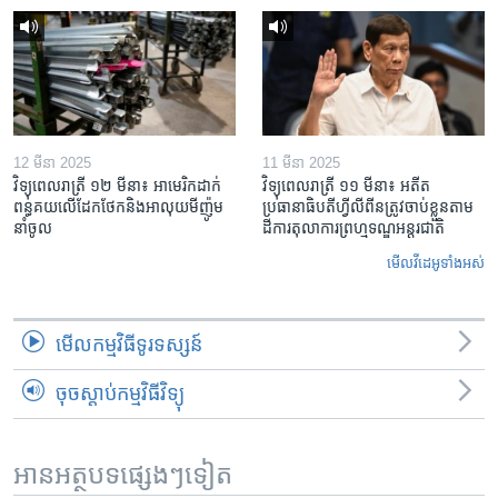
12 មីនា 2025
11 មីនា 2025
វិទ្យុពេលរាត្រី ១២ មីនា៖ អាមេរិក​ដាក់​
វិទ្យុពេលរាត្រី ១១ មីនា៖ អតីត​
ពន្ធគយ​លើ​ដែកថែក​និង​អាលុយ​មីញ៉ូម​
ប្រធានាធិបតីហ្វីលីពីន​ត្រូវ​ចាប់ខ្លួនតាម
នាំចូល
ដីការ​តុលាការ​ព្រហ្មទណ្ឌ​អន្តរជាតិ
មើល​វីដេអូ​ទាំង​អស់
មើល​កម្មវិធី​ទូរទស្សន៍
ចុចស្តាប់កម្មវិធីវិទ្យុ
អានអត្ថបទផ្សេងៗទៀត