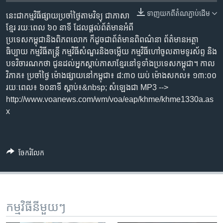
រចនា
សម្ព័ន្ធ​
ទាញ​យក​ពី​តំណភ្ជាប់​ដើម
នេះ​ជា​កម្ម​វិធី​ផ្សាយ​ប្រចាំ​ថ្ងៃ​តាម​វិទ្យុ ​ជាភាសា​
Khmer English
រំលង​
ខ្មែរ​ រយៈ​ពេល​ ៦០​ នាទី ដែល​ផ្តល់​ព័ត៌មាន​អំពី​
និង​
ប្រទេស​កម្ពុជា​និង​ពិភព​លោក ​ក៏ដូច​ជា​ព័ត៌មាន​ពិពណ៌នា ព័ត៌មាន​អត្ថា​
បណ្តាញ​សង្គម
ចូល​
ធិប្បាយ​ កម្ម​វិធី​តន្ត្រី ​កម្មវិធី​សំណួរ​និង​ចម្លើយ​ កម្ម​វិធី​ហៅ​ចូល​តាម​ទូរ​ស័ព្ទ ​និង
ទៅ​
បទ​វិចារណកថា​ ជូន​ដល់​អ្នក​ស្តាប់​ភាសា​ខ្មែរ​នៅ​ទូទាំង​ប្រទេស​កម្ពុជា។ កាល​
កាន់​
វិភាគ៖ ប្រចាំ​ថ្ងៃ ម៉ោង​ផ្សាយ​នៅ​កម្ពុជា៖ ៨:៣០ យប់ ម៉ោង​សកល៖ ១៣:០០
ទំព័រ​
រយៈពេល៖ ៦០​នាទី ស្តាប់​៖&nbsp; សំឡេង​ជា MP3 -->
ភាសា
ស្វែង​
http://www.voanews.com/wm/voa/eap/khme/khme1330a.as
រក
x
ចែករំលែក
កម្មវិធី​នីមួយៗ