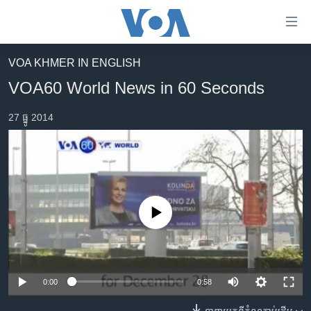
ភ្ជាប់​
ទៅ​
គេហទំព័រ​
VOA KHMER IN ENGLISH
កម្ពុជា
ទាក់ទង
VOA60 World News in 60 Seconds
រំលង​
អន្តរជាតិ
និង​
27 ធ្នូ 2014
អាមេរិក
ចូល​
ទៅ​​
ចិន
ទំព័រ​
ហេឡូវីអូអេ
ព័ត៌មាន​​
តែ​
កម្ពុជាច្នៃប្រតិដ្ឋ
ម្តង
No media source currently available
ព្រឹត្តិការណ៍ព័ត៌មាន
រំលង​
និង​
ទូរទស្សន៍ / វីដេអូ​
ចូល​
វិទ្យុ / ផតខាសថ៍
ទៅ​
0:00
0:58
ទំព័រ​
កម្មវិធីទាំងអស់