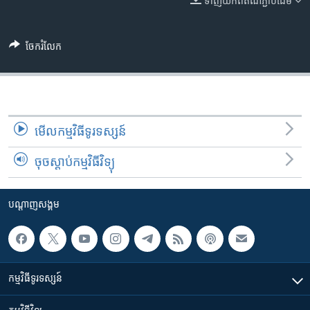
ទាញ​យក​ពី​តំណភ្ជាប់​ដើម
រចនា
សម្ព័ន្ធ​
Khmer English
រំលង​
ចែករំលែក
និង​
បណ្តាញ​សង្គម
ចូល​
ទៅ​
កាន់​
ទំព័រ​
ភាសា
មើល​កម្មវិធី​ទូរទស្សន៍
ស្វែង​
រក
ចុចស្តាប់កម្មវិធីវិទ្យុ
បណ្តាញ​សង្គម
កម្មវិធី​ទូរទស្សន៍