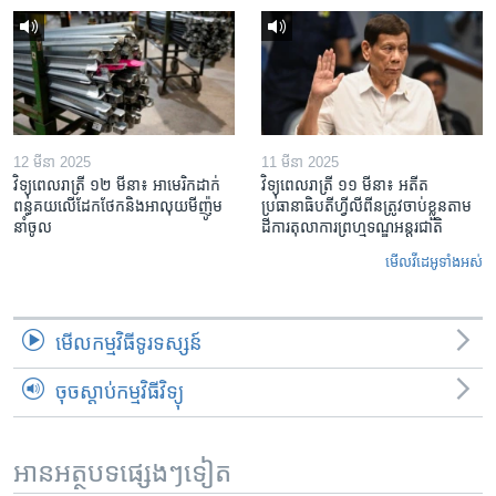
12 មីនា 2025
11 មីនា 2025
វិទ្យុពេលរាត្រី ១២ មីនា៖ អាមេរិក​ដាក់​
វិទ្យុពេលរាត្រី ១១ មីនា៖ អតីត​
ពន្ធគយ​លើ​ដែកថែក​និង​អាលុយ​មីញ៉ូម​
ប្រធានាធិបតីហ្វីលីពីន​ត្រូវ​ចាប់ខ្លួនតាម
នាំចូល
ដីការ​តុលាការ​ព្រហ្មទណ្ឌ​អន្តរជាតិ
មើល​វីដេអូ​ទាំង​អស់
មើល​កម្មវិធី​ទូរទស្សន៍
ចុចស្តាប់កម្មវិធីវិទ្យុ
អានអត្ថបទផ្សេងៗទៀត