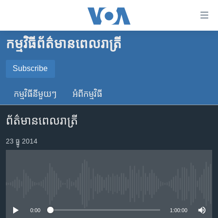
ភ្ជាប់​
ទៅ​
គេហទំព័រ​
កម្មវិធី​ព័ត៌មាន​ពេលរាត្រី
កម្ពុជា
ទាក់ទង
រំលង​
អន្តរជាតិ
Subscribe
និង​
SUBSCRIBE
អាមេរិក
ចូល​
កម្មវិធី​នីមួយៗ
អំពី​កម្មវិធី​
ទៅ​​
ចិន
YouTube Music
ទំព័រ​
ព័ត៌មានពេលរាត្រី
ហេឡូវីអូអេ
ព័ត៌មាន​​
តែ​
កម្ពុជាច្នៃប្រតិដ្ឋ
23 ធ្នូ 2014
Spotify
ម្តង
ព្រឹត្តិការណ៍ព័ត៌មាន
រំលង​
ទទួល​​​សេវា​​​ Podcast
និង​
ទូរទស្សន៍ / វីដេអូ​
ចូល​
No media source currently available
វិទ្យុ / ផតខាសថ៍
ទៅ​
ទំព័រ​
កម្មវិធីទាំងអស់
0:00
1:00:00