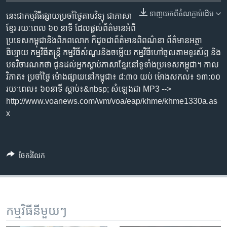
រចនា
សម្ព័ន្ធ​
ទាញ​យក​ពី​តំណភ្ជាប់​ដើម
នេះ​ជា​កម្ម​វិធី​ផ្សាយ​ប្រចាំ​ថ្ងៃ​តាម​វិទ្យុ ​ជាភាសា​
Khmer English
រំលង​
ខ្មែរ​ រយៈ​ពេល​ ៦០​ នាទី ដែល​ផ្តល់​ព័ត៌មាន​អំពី​
និង​
ប្រទេស​កម្ពុជា​និង​ពិភព​លោក ​ក៏ដូច​ជា​ព័ត៌មាន​ពិពណ៌នា ព័ត៌មាន​អត្ថា​
បណ្តាញ​សង្គម
ចូល​
ធិប្បាយ​ កម្ម​វិធី​តន្ត្រី ​កម្មវិធី​សំណួរ​និង​ចម្លើយ​ កម្ម​វិធី​ហៅ​ចូល​តាម​ទូរ​ស័ព្ទ ​និង
ទៅ​
បទ​វិចារណកថា​ ជូន​ដល់​អ្នក​ស្តាប់​ភាសា​ខ្មែរ​នៅ​ទូទាំង​ប្រទេស​កម្ពុជា។ កាល​
កាន់​
វិភាគ៖ ប្រចាំ​ថ្ងៃ ម៉ោង​ផ្សាយ​នៅ​កម្ពុជា៖ ៨:៣០ យប់ ម៉ោង​សកល៖ ១៣:០០
ទំព័រ​
រយៈពេល៖ ៦០​នាទី ស្តាប់​៖&nbsp; សំឡេង​ជា MP3 -->
ភាសា
ស្វែង​
http://www.voanews.com/wm/voa/eap/khme/khme1330a.as
រក
x
ចែករំលែក
កម្មវិធី​នីមួយៗ