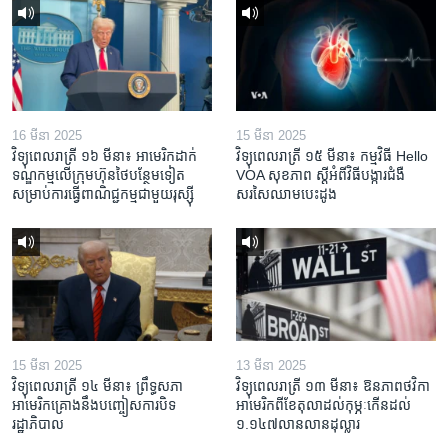
16 មីនា 2025
15 មីនា 2025
វិទ្យុពេលរាត្រី ១៦ មីនា៖ អាមេរិក​ដាក់​
វិទ្យុពេលរាត្រី ១៥ មីនា៖ កម្មវិធី ​Hello
ទណ្ឌកម្ម​លើ​ក្រុមហ៊ុន​ថៃ​បន្ថែម​ទៀត​
VOA សុខភាព ស្ដី​អំពី​វិធី​បង្ការ​ជំងឺ​
សម្រាប់​ការ​ធ្វើ​ពាណិជ្ជកម្ម​ជាមួយ​រុស្ស៊ី
សរសៃ​ឈាម​បេះដូង
15 មីនា 2025
13 មីនា 2025
វិទ្យុពេលរាត្រី ១៤ មីនា៖ ព្រឹទ្ធសភា
វិទ្យុពេលរាត្រី ១៣ មីនា៖ ឱនភាព​ថវិកា​
អាមេរិកគ្រោងនឹងបញ្ចៀសការបិទ
អាមេរិក​ពី​ខែ​តុលា​ដល់​កុម្ភៈ​កើន​ដល់​
រដ្ឋាភិបាល
១.១៤៧​លានលាន​ដុល្លារ