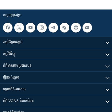
បណ្តាញ​សង្គម
កម្មវិធី​ទូរទស្សន៍
កម្មវិធី​វិទ្យុ
ព័ត៌មាន​តាមប្រធានបទ​
រៀន​​អង់គ្លេស
ទទួល​ព័ត៌មាន​តាម
អំពី​ VOA & ទំនាក់ទំនង