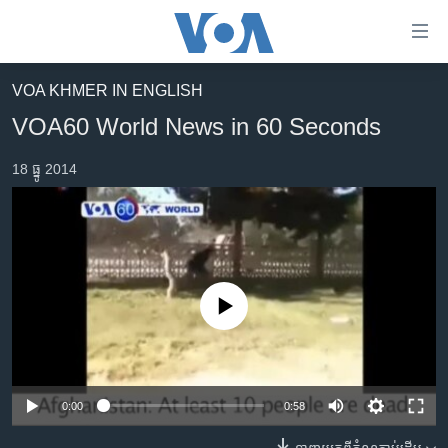
ភ្ជាប់​
ទៅ​
គេហទំព័រ​
VOA KHMER IN ENGLISH
កម្ពុជា
ទាក់ទង
VOA60 World News in 60 Seconds
រំលង​
អន្តរជាតិ
និង​
18 ធ្នូ 2014
អាមេរិក
ចូល​
ទៅ​​
ចិន
ទំព័រ​
ហេឡូវីអូអេ
ព័ត៌មាន​​
តែ​
កម្ពុជាច្នៃប្រតិដ្ឋ
ម្តង
No media source currently available
ព្រឹត្តិការណ៍ព័ត៌មាន
រំលង​
និង​
ទូរទស្សន៍ / វីដេអូ​
ចូល​
វិទ្យុ / ផតខាសថ៍
ទៅ​
0:00
0:58
ទំព័រ​
កម្មវិធីទាំងអស់