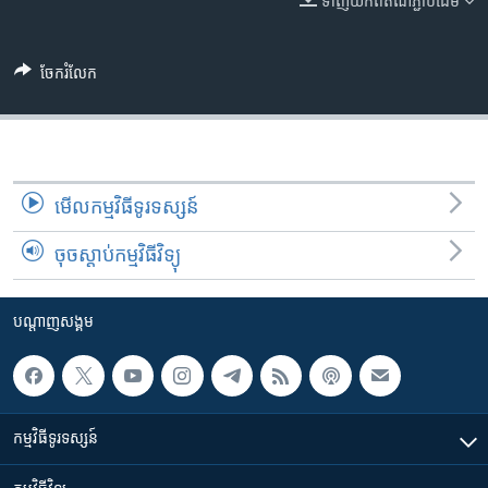
ទាញ​យក​ពី​តំណភ្ជាប់​ដើម
រចនា
សម្ព័ន្ធ​
Khmer English
រំលង​
ចែករំលែក
និង​
បណ្តាញ​សង្គម
ចូល​
ទៅ​
កាន់​
ទំព័រ​
ភាសា
មើល​កម្មវិធី​ទូរទស្សន៍
ស្វែង​
រក
ចុចស្តាប់កម្មវិធីវិទ្យុ
បណ្តាញ​សង្គម
កម្មវិធី​ទូរទស្សន៍