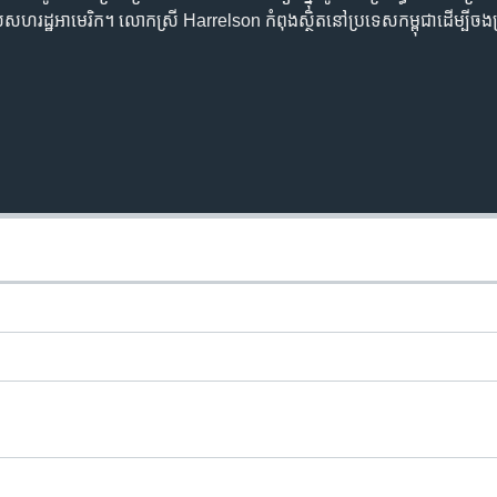
រដ្ឋ​អាមេរិក។ លោក​ស្រី Harrelson ​កំពុង​ស្ថិត​នៅ​ប្រទេស​កម្ពុជា​ដើម្បី​ចង​ក្រង