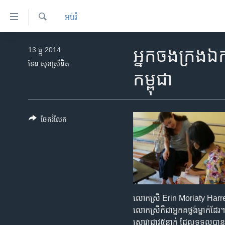
ភ្ជាប់​
អប់រំ
ទៅ​
គេហទំព័រ​
ស្វែង​
កម្ពុជា
រក
13 ធ្នូ 2014
អ្នកចងក្រង​ឯក​ស
ទាក់ទង
អន្តរជាតិ
ទែន សុខស្រីនិត
រំលង​
កម្ពុជា
និង​
អាមេរិក
ចូល​
ចិន
ទៅ​​
ទំព័រ​
ហេឡូវីអូអេ
ចែករំលែក
ព័ត៌មាន​​
កម្ពុជាច្នៃប្រតិដ្ឋ
តែ​
ម្តង
ព្រឹត្តិការណ៍ព័ត៌មាន
រំលង​
ទូរទស្សន៍ / វីដេអូ​
និង​
ចូល​
វិទ្យុ / ផតខាសថ៍
លោកស្រី​ Erin Moriaty Harrelson​ 
ទៅ​
កម្មវិធីទាំងអស់
លោកស្រី​ក៏​ជា​អ្នក​គ​ថ្លង់​ម្នាក់​
ទំព័រ​
ស្រាវជ្រាវ​៥នាក់​ ដែល​ទទួល​បាន​អា