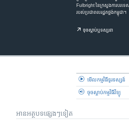
រចនា
Fulbright ​នៃ​ក្រសួង​ការបរទេស​សហ
សម្ព័ន្ធ​
របស់​ប្រជា​ពលរដ្ឋ​គថ្លង់​កម្ពុជា។
រំលង​
និង​
ចូល​
ចុច​​ស្តាប់​ឬ​ទស្សនា
ទៅ​
កាន់​
ទំព័រ​
ស្វែង​
រក
មើល​កម្មវិធី​ទូរទស្សន៍
ចុចស្តាប់កម្មវិធីវិទ្យុ
អានអត្ថបទផ្សេងៗទៀត