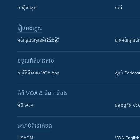
អាស៊ីអាគ្នេយ៍
អប់រំ
រៀន​​អង់គ្លេស
អង់គ្លេស​ជាមួយ​ម៉ានី​និង​ម៉ូរី
រៀន​​​​​​អង់គ្លេ
ទទួល​ព័ត៌មាន​តាម
កម្មវិធី​ព័ត៌មាន VOA App
ស្តាប់ Podcas
អំពី​ VOA & ទំនាក់ទំនង
អំពី​ VOA
ធម្មនុញ្ញ​នៃ V
គេហទំព័រ​​ទាក់ទង
USAGM
VOA English