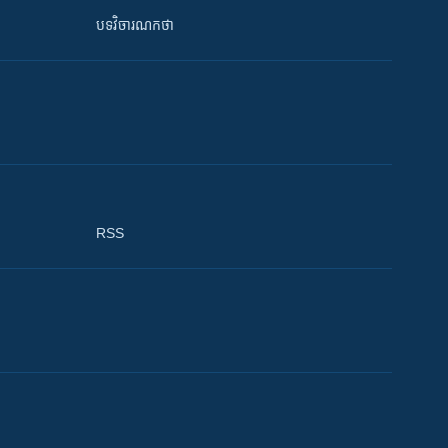
បទវិចារណកថា
RSS