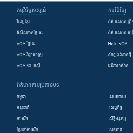
កម្មវិធី​ទូរទស្សន៍
កម្មវិធី​វិទ្យុ
វីដេអូ​ខ្មែរ
ព័ត៌មាន​ពេល​ព្រឹ
វ៉ាស៊ីនតោន​ថ្ងៃ​នេះ
ព័ត៌មាន​​ពេល​រាត្រ
VOA ថ្ងៃនេះ
Hello VOA
VOA ​វិទ្យាសាស្ត្រ
សំឡេង​ជំនាន់​ថ្មី
VOA 60 អាស៊ី
វេទិកា​អាស៊ាន
ព័ត៌មាន​តាមប្រធានបទ​
កម្ពុជា
នយោបាយ
អន្តរជាតិ
សេដ្ឋកិច្ច
អាមេរិក
សិទ្ធិមនុស្ស
ខ្មែរ​នៅអាមេរិក
សុខភាព