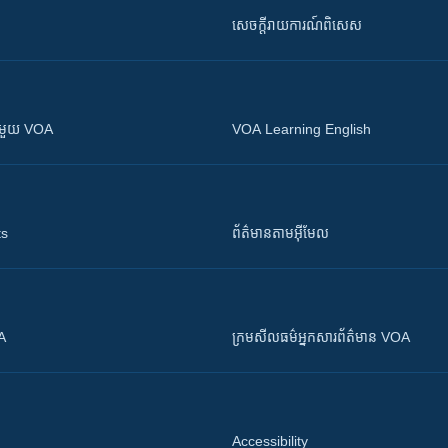
សេចក្តីរាយការណ៍ពិសេស
ស​​ជាមួយ VOA
VOA Learning English
ts
ព័ត៌មាន​តាម​អ៊ីមែល
OA
ក្រម​​​សីលធម៌​​​អ្នក​​​សារព័ត៌មាន VOA
Accessibility