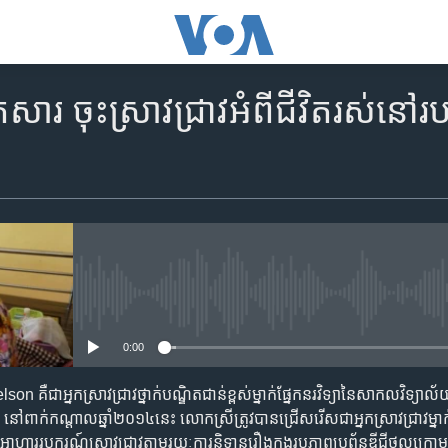
ារ​ ចុះ​ស្រាវ​ជ្រាវ​អំពី​ជីវិត​រស់​នៅ
No media source currently availa
0:00
គឺជា​អ្នក​ស្រាវ​ជ្រាវ​ថ្នាក់​បណ្ឌិត​ជាន់​ខ្ពស់​ម្នាក់​ផ្នែក​នរវិទ្យា​នៃ​សាកលវិទ្យា
ដែរ។ នៅ​ពាក់​កណ្តាល​ឆ្នាំ២០១៤​នេះ លោកស្រី​ត្រូវបាន​ជ្រើស​រើស​ជា​អ្នក​ស្រាវជ្រាវ​ម្នាក់
ហាររូបករណ៍​ស្រាវជ្រាវ​តាម​រយៈ​ការ​និទាន​រឿង​ក្នុង​រូបភាព​ប្រព័ន្ធ​ឌីជីថល​ក្រោម​ការ