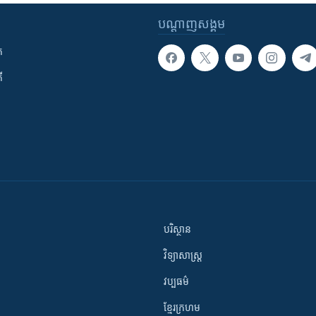
បណ្តាញ​សង្គម
ក
ី
បរិស្ថាន
វិទ្យាសាស្រ្ត
វប្បធម៌
ខ្មែរក្រហម