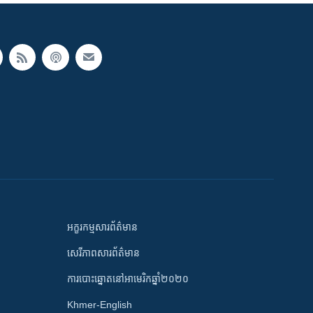
អក្ខរកម្មសារព័ត៌មាន
សេរីភាពសារព័ត៌មាន
ការបោះឆ្នោតនៅអាមេរិកឆ្នាំ២០២០
Khmer-English