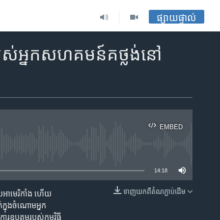
ផ្សាយផ្ទាល់
​របស់​អ្នក​សហគមន៍​គថ្លង់​នៅ​
EMBED
ble
14:18
ទាញ​យក​ពី​តំណភ្ជាប់​ដើម
ល័យ​អាមេរិកាំង ​ហើយ​
EMBED
​ក្នុង​ចំណោម​អ្នក​
​ឧបត្ថម្ភ​របស់​កម្មវិធី​