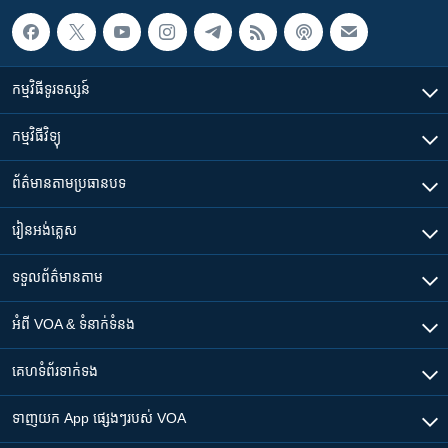
កម្មវិធី​ទូរទស្សន៍
កម្មវិធី​វិទ្យុ
ព័ត៌មាន​តាមប្រធានបទ​
រៀន​​អង់គ្លេស
ទទួល​ព័ត៌មាន​តាម
អំពី​ VOA & ទំនាក់ទំនង
គេហទំព័រ​​ទាក់ទង
ទាញយក​ App ផ្សេងៗ​របស់​ VOA