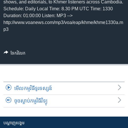
រចនា
shows, and editorials, to Khmer listeners across Cambodia.
សម្ព័ន្ធ​
Schedule: Daily Local Time: 8.30 PM UTC Time: 1330
Khmer English
រំលង​
Duration: 01:00:00 Listen: MP3 -->
និង​
http://www.voanews.com/mp3/voa/eap/khme/khme1330a.m
បណ្តាញ​សង្គម
ចូល​
p3
ទៅ​
កាន់​
ទំព័រ​
ភាសា
ចែករំលែក
ស្វែង​
រក
មើល​កម្មវិធី​ទូរទស្សន៍
ចុចស្តាប់កម្មវិធីវិទ្យុ
បណ្តាញ​សង្គម