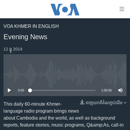
ភ្ជាប់​
ទៅ​
គេហទំព័រ​
VOA KHMER IN ENGLISH
កម្ពុជា
ទាក់ទង
Evening News
រំលង​
អន្តរជាតិ
និង​
12 ធ្នូ 2014
អាមេរិក
ចូល​
ទៅ​​
ចិន
ទំព័រ​
ហេឡូវីអូអេ
ព័ត៌មាន​​
No media source currently available
តែ​
កម្ពុជាច្នៃប្រតិដ្ឋ
ម្តង
0:00
1:00:00
ព្រឹត្តិការណ៍ព័ត៌មាន
រំលង​
និង​
ទាញ​យក​ពី​តំណភ្ជាប់​ដើម
ទូរទស្សន៍ / វីដេអូ​
This daily 60-minute Khmer-
ចូល​
language radio program brings news
វិទ្យុ / ផតខាសថ៍
ទៅ​
about Cambodia and the world, as well as background
ទំព័រ​
កម្មវិធីទាំងអស់
reports, feature stories, music programs, Q&amp;As, call-in