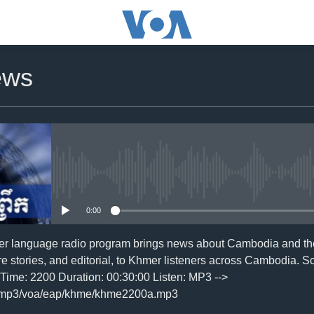
ews
No media source currently availa
0:00
er language radio program brings news about Cambodia and the
re stories, and editorial, to Khmer listeners across Cambodia. S
ime: 2200 Duration: 00:30:00 Listen: MP3 -->
/mp3/voa/eap/khme/khme2200a.mp3