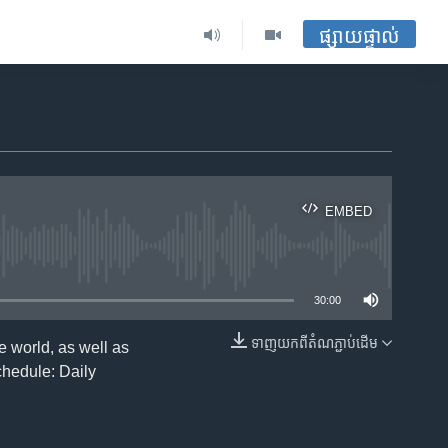
ផ្សាយផ្ទាល់
EMBED
ble
30:00
ទាញ​យក​ពី​តំណភ្ជាប់​ដើម
 world, as well as
EMBED
chedule: Daily