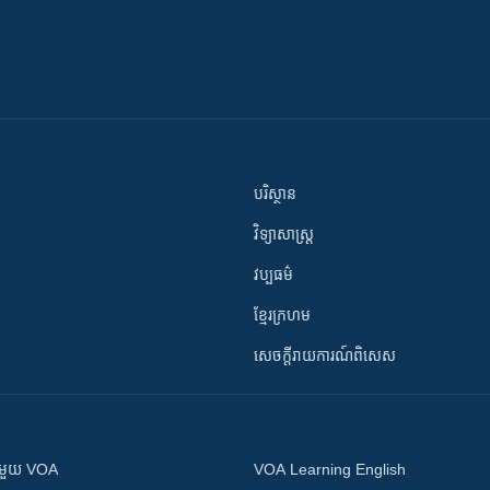
បរិស្ថាន
វិទ្យាសាស្រ្ត
វប្បធម៌
ខ្មែរក្រហម
សេចក្តីរាយការណ៍ពិសេស
ស​​ជាមួយ VOA
VOA Learning English