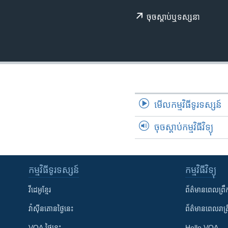
រចនា
សម្ព័ន្ធ​
ចុច​​ស្តាប់​ឬ​ទស្សនា
រំលង​
និង​
ចូល​
ទៅ​
កាន់​
ទំព័រ​
ស្វែង​
មើល​កម្មវិធី​ទូរទស្សន៍
រក
ចុចស្តាប់កម្មវិធីវិទ្យុ
កម្មវិធី​ទូរទស្សន៍
កម្មវិធី​វិទ្យុ
វីដេអូ​ខ្មែរ
ព័ត៌មាន​ពេល​ព្រឹ
វ៉ាស៊ីនតោន​ថ្ងៃ​នេះ
ព័ត៌មាន​​ពេល​រាត្រ
VOA ថ្ងៃនេះ
Hello VOA