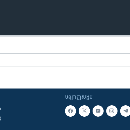
បណ្តាញ​សង្គម
ក
ី