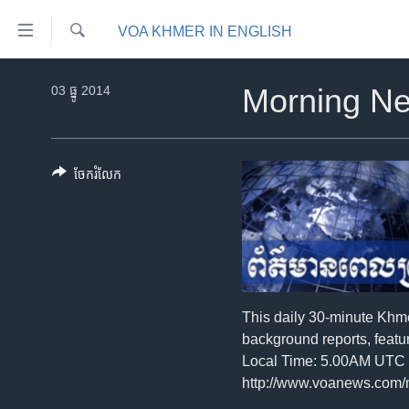
ភ្ជាប់​
VOA KHMER IN ENGLISH
ទៅ​
គេហទំព័រ​
ស្វែង​
កម្ពុជា
រក
03 ធ្នូ 2014
Morning N
ទាក់ទង
អន្តរជាតិ
រំលង​
និង​
អាមេរិក
ចូល​
ចែករំលែក
ចិន
ទៅ​​
ទំព័រ​
ហេឡូវីអូអេ
ព័ត៌មាន​​
កម្ពុជាច្នៃប្រតិដ្ឋ
តែ​
ម្តង
ព្រឹត្តិការណ៍ព័ត៌មាន
រំលង​
ទូរទស្សន៍ / វីដេអូ​
This daily 30-minute Khm
និង​
background reports, featu
ចូល​
វិទ្យុ / ផតខាសថ៍
Local Time: 5.00AM UTC T
ទៅ​
កម្មវិធីទាំងអស់
http://www.voanews.com
ទំព័រ​