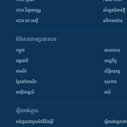
VOA ​វិទ្យាសាស្ត្រ
សំឡេង​ជំនាន់​ថ្មី
VOA 60 អាស៊ី
វេទិកា​អាស៊ាន
ព័ត៌មាន​តាមប្រធានបទ​
កម្ពុជា
នយោបាយ
អន្តរជាតិ
សេដ្ឋកិច្ច
អាមេរិក
សិទ្ធិមនុស្ស
ខ្មែរ​នៅអាមេរិក
សុខភាព
អាស៊ីអាគ្នេយ៍
អប់រំ
រៀន​​អង់គ្លេស
អង់គ្លេស​ជាមួយ​ម៉ានី​និង​ម៉ូរី
រៀន​​​​​​អង់គ្លេ