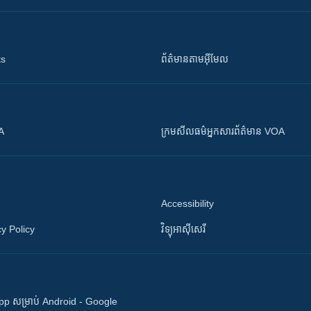
ts
ព័ត៌មាន​តាម​អ៊ីមែល
OA
ក្រម​​​សីលធម៌​​​អ្នក​​​សារព័ត៌មាន VOA
Accessibility
y Policy
វិទ្យុ​អាស៊ី​សេរី
 App សម្រាប់ Android - Google