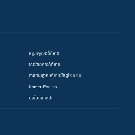
អក្ខរកម្មសារព័ត៌មាន
សេរីភាពសារព័ត៌មាន
ការបោះឆ្នោតនៅអាមេរិកឆ្នាំ២០២០
Khmer-English
បទវិចារណកថា