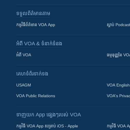
ទទួល​ព័ត៌មាន​តាម
កម្មវិធី​ព័ត៌មាន VOA App
ស្តាប់ Podcas
អំពី​ VOA & ទំនាក់ទំនង
អំពី​ VOA
ធម្មនុញ្ញ​នៃ V
គេហទំព័រ​​ទាក់ទង
USAGM
VOA English
VOA Public Relations
VOA's Privac
ទាញយក​ App ផ្សេងៗ​របស់​ VOA
Khmer English
កម្មវិធី​ VOA App សម្រាប់ iOS - Apple
កម្មវិធី​ VOA