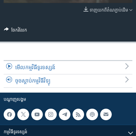
រចនា
សម្ព័ន្ធ​
ទាញ​យក​ពី​តំណភ្ជាប់​ដើម
Khmer English
រំលង​
និង​
បណ្តាញ​សង្គម
ចូល​
ចែករំលែក
ទៅ​
កាន់​
ទំព័រ​
ភាសា
ស្វែង​
រក
មើល​កម្មវិធី​ទូរទស្សន៍
ចុចស្តាប់កម្មវិធីវិទ្យុ
បណ្តាញ​សង្គម
កម្មវិធី​ទូរទស្សន៍