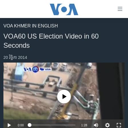
ភ្ជាប់​
ទៅ​
គេហទំព័រ​
VOA KHMER IN ENGLISH
កម្ពុជា
ទាក់ទង
VOA60 US Election Video in 60
រំលង​
អន្តរជាតិ
Seconds
និង​
អាមេរិក
ចូល​
20 វិច្ឆិកា 2014
ទៅ​​
ចិន
ទំព័រ​
ហេឡូវីអូអេ
ព័ត៌មាន​​
តែ​
កម្ពុជាច្នៃប្រតិដ្ឋ
ម្តង
ព្រឹត្តិការណ៍ព័ត៌មាន
រំលង​
No media source currently available
និង​
ទូរទស្សន៍ / វីដេអូ​
ចូល​
វិទ្យុ / ផតខាសថ៍
ទៅ​
ទំព័រ​
កម្មវិធីទាំងអស់
0:00
1:28