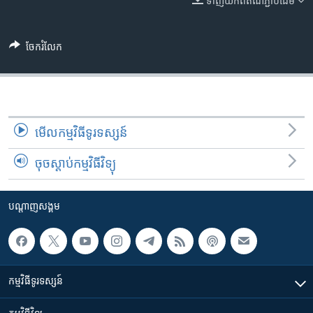
ទាញ​យក​ពី​តំណភ្ជាប់​ដើម
រចនា
សម្ព័ន្ធ​
Khmer English
រំលង​
ចែករំលែក
និង​
បណ្តាញ​សង្គម
ចូល​
ទៅ​
កាន់​
ទំព័រ​
ភាសា
មើល​កម្មវិធី​ទូរទស្សន៍
ស្វែង​
រក
ចុចស្តាប់កម្មវិធីវិទ្យុ
បណ្តាញ​សង្គម
កម្មវិធី​ទូរទស្សន៍