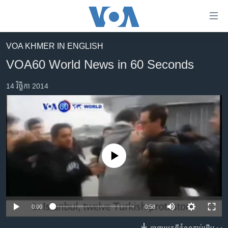
ភ្ជាប់​
ទៅ​
គេហទំព័រ​
VOA KHMER IN ENGLISH
កម្ពុជា
ទាក់ទង
VOA60 World News in 60 Seconds
រំលង​
អន្តរជាតិ
និង​
14 វិច្ឆិកា 2014
អាមេរិក
ចូល​
ទៅ​​
ចិន
ទំព័រ​
ហេឡូវីអូអេ
ព័ត៌មាន​​
តែ​
កម្ពុជាច្នៃប្រតិដ្ឋ
ម្តង
No media source currently available
ព្រឹត្តិការណ៍ព័ត៌មាន
រំលង​
និង​
ទូរទស្សន៍ / វីដេអូ​
ចូល​
វិទ្យុ / ផតខាសថ៍
ទៅ​
0:00
0:58
ទំព័រ​
កម្មវិធីទាំងអស់