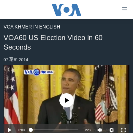
ភ្ជាប់​
ទៅ​
គេហទំព័រ​
VOA KHMER IN ENGLISH
កម្ពុជា
ទាក់ទង
VOA60 US Election Video in 60
រំលង​
អន្តរជាតិ
Seconds
និង​
អាមេរិក
ចូល​
07 វិច្ឆិកា 2014
ទៅ​​
ចិន
ទំព័រ​
ហេឡូវីអូអេ
ព័ត៌មាន​​
តែ​
កម្ពុជាច្នៃប្រតិដ្ឋ
ម្តង
ព្រឹត្តិការណ៍ព័ត៌មាន
រំលង​
No media source currently available
និង​
ទូរទស្សន៍ / វីដេអូ​
ចូល​
វិទ្យុ / ផតខាសថ៍
ទៅ​
ទំព័រ​
កម្មវិធីទាំងអស់
0:00
1:28