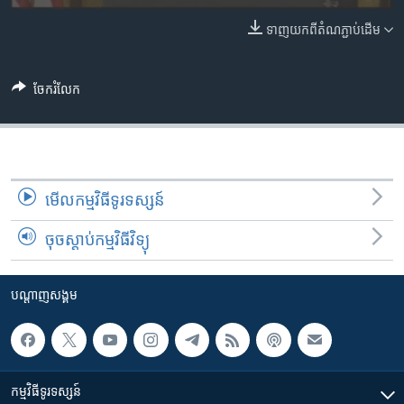
រចនា
សម្ព័ន្ធ​
ទាញ​យក​ពី​តំណភ្ជាប់​ដើម
Khmer English
រំលង​
និង​
បណ្តាញ​សង្គម
ចូល​
ចែករំលែក
ទៅ​
កាន់​
ទំព័រ​
ភាសា
ស្វែង​
រក
មើល​កម្មវិធី​ទូរទស្សន៍
ចុចស្តាប់កម្មវិធីវិទ្យុ
បណ្តាញ​សង្គម
កម្មវិធី​ទូរទស្សន៍