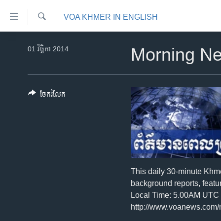
ភ្ជាប់​
VOA KHMER IN ENGLISH
ទៅ​
គេហទំព័រ​
ស្វែង​
កម្ពុជា
រក
01 វិច្ឆិកា 2014
Morning N
ទាក់ទង
អន្តរជាតិ
រំលង​
និង​
អាមេរិក
ចូល​
ចែករំលែក
ចិន
ទៅ​​
ទំព័រ​
ហេឡូវីអូអេ
ព័ត៌មាន​​
កម្ពុជាច្នៃប្រតិដ្ឋ
តែ​
ម្តង
ព្រឹត្តិការណ៍ព័ត៌មាន
រំលង​
ទូរទស្សន៍ / វីដេអូ​
This daily 30-minute Khm
និង​
background reports, featu
ចូល​
វិទ្យុ / ផតខាសថ៍
Local Time: 5.00AM UTC T
ទៅ​
កម្មវិធីទាំងអស់
http://www.voanews.com
ទំព័រ​