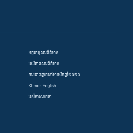
អក្ខរកម្មសារព័ត៌មាន
សេរីភាពសារព័ត៌មាន
ការបោះឆ្នោតនៅអាមេរិកឆ្នាំ២០២០
Khmer-English
បទវិចារណកថា