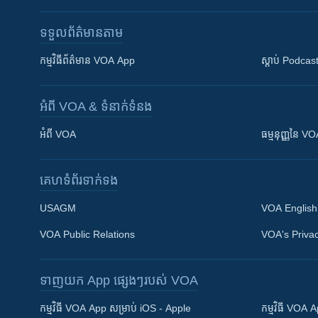
ទទួល​ព័ត៌មាន​តាម
កម្មវិធី​ព័ត៌មាន VOA App
ស្តាប់ Podcas
អំពី​ VOA & ទំនាក់ទំនង
អំពី​ VOA
ធម្មនុញ្ញ​នៃ V
គេហទំព័រ​​ទាក់ទង
USAGM
VOA English
VOA Public Relations
VOA's Privac
ទាញយក​ App ផ្សេងៗ​របស់​ VOA
Khmer English
កម្មវិធី​ VOA App សម្រាប់ iOS - Apple
កម្មវិធី​ VOA