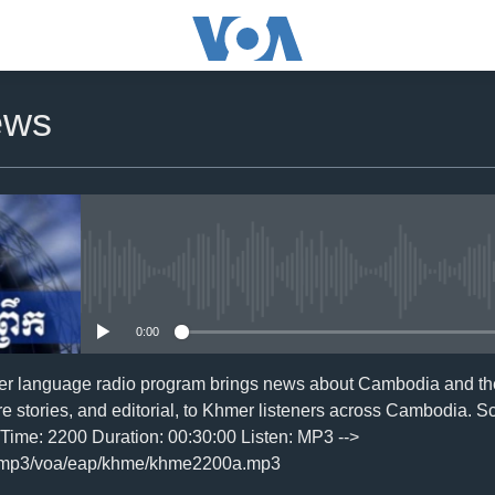
ews
No media source currently availa
0:00
er language radio program brings news about Cambodia and the
re stories, and editorial, to Khmer listeners across Cambodia. S
ime: 2200 Duration: 00:30:00 Listen: MP3 -->
/mp3/voa/eap/khme/khme2200a.mp3