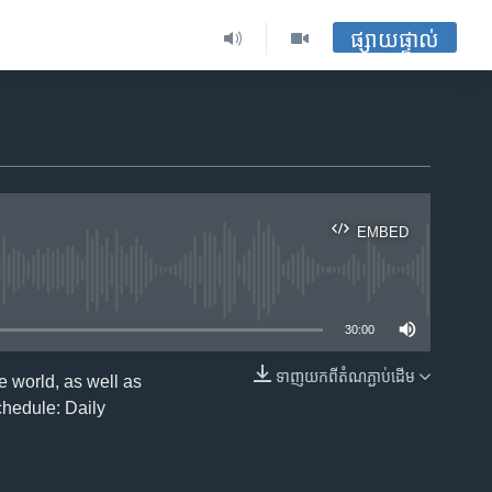
ផ្សាយផ្ទាល់
EMBED
ble
30:00
ទាញ​យក​ពី​តំណភ្ជាប់​ដើម
 world, as well as
EMBED
chedule: Daily