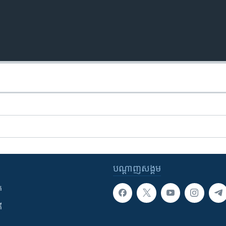
បណ្តាញ​សង្គម
ក
ី