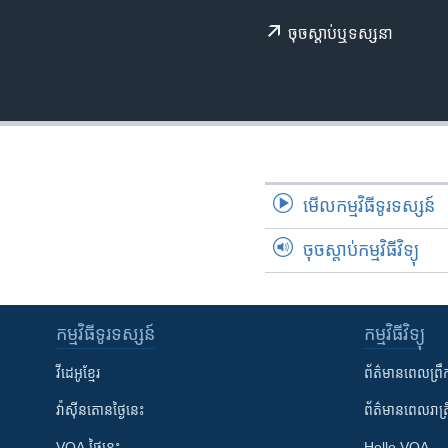
រចនា
សម្ព័ន្ធ​
ចុច​​ស្តាប់​ឬ​ទស្សនា
រំលង​
និង​
ចូល​
ទៅ​
កាន់​
ទំព័រ​
ស្វែង​
មើល​កម្មវិធី​ទូរទស្សន៍
រក
ចុចស្តាប់កម្មវិធីវិទ្យុ
កម្មវិធី​ទូរទស្សន៍
កម្មវិធី​វិទ្យុ
វីដេអូ​ខ្មែរ
ព័ត៌មាន​ពេល​ព្រឹ
វ៉ាស៊ីនតោន​ថ្ងៃ​នេះ
ព័ត៌មាន​​ពេល​រាត្រ
VOA ថ្ងៃនេះ
Hello VOA