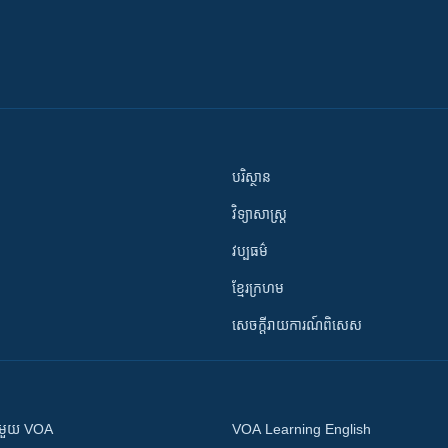
បរិស្ថាន
វិទ្យាសាស្រ្ត
វប្បធម៌
ខ្មែរក្រហម
សេចក្តីរាយការណ៍ពិសេស
ស​​ជាមួយ VOA
VOA Learning English