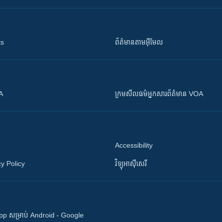
ts
ព័ត៌មាន​តាម​អ៊ីមែល
OA
ក្រម​​​សីលធម៌​​​អ្នក​​​សារព័ត៌មាន VOA
Accessibility
y Policy
វិទ្យុ​អាស៊ី​សេរី
 App សម្រាប់ Android - Google