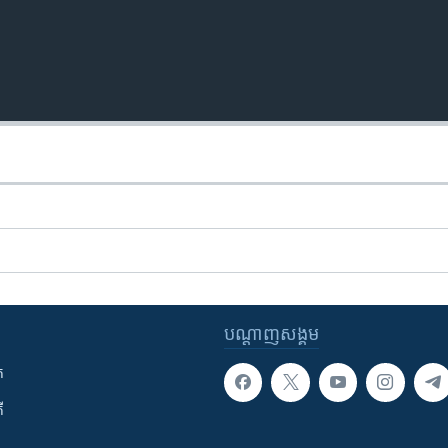
បណ្តាញ​សង្គម
ក
ី