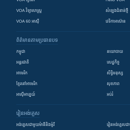
VOA ​វិទ្យាសាស្ត្រ
សំឡេង​ជំនាន់​ថ្មី
VOA 60 អាស៊ី
វេទិកា​អាស៊ាន
ព័ត៌មាន​តាមប្រធានបទ​
កម្ពុជា
នយោបាយ
អន្តរជាតិ
សេដ្ឋកិច្ច
អាមេរិក
សិទ្ធិមនុស្ស
ខ្មែរ​នៅអាមេរិក
សុខភាព
អាស៊ីអាគ្នេយ៍
អប់រំ
រៀន​​អង់គ្លេស
អង់គ្លេស​ជាមួយ​ម៉ានី​និង​ម៉ូរី
រៀន​​​​​​អង់គ្លេ