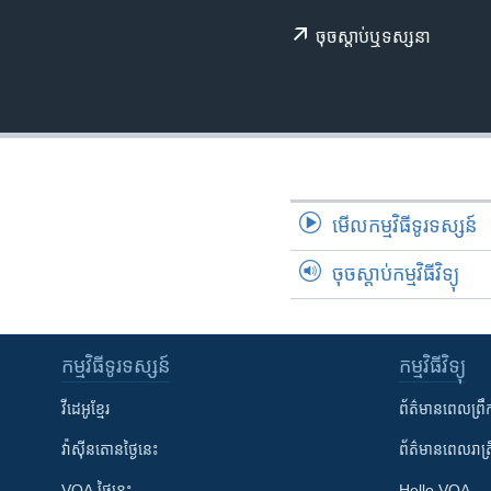
រចនា
សម្ព័ន្ធ​
ចុច​​ស្តាប់​ឬ​ទស្សនា
រំលង​
និង​
ចូល​
ទៅ​
កាន់​
ទំព័រ​
ស្វែង​
មើល​កម្មវិធី​ទូរទស្សន៍
រក
ចុចស្តាប់កម្មវិធីវិទ្យុ
កម្មវិធី​ទូរទស្សន៍
កម្មវិធី​វិទ្យុ
វីដេអូ​ខ្មែរ
ព័ត៌មាន​ពេល​ព្រឹ
វ៉ាស៊ីនតោន​ថ្ងៃ​នេះ
ព័ត៌មាន​​ពេល​រាត្រ
VOA ថ្ងៃនេះ
Hello VOA