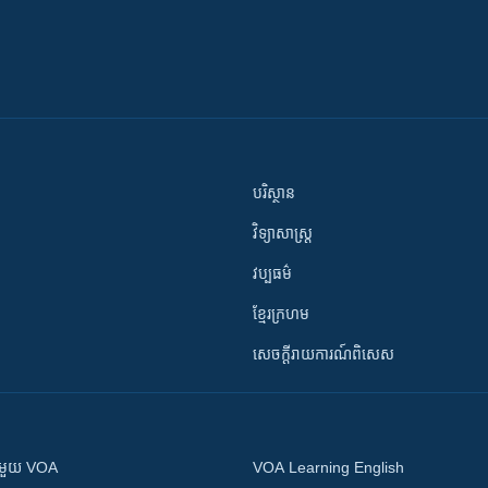
បរិស្ថាន
វិទ្យាសាស្រ្ត
វប្បធម៌
ខ្មែរក្រហម
សេចក្តីរាយការណ៍ពិសេស
ស​​ជាមួយ VOA
VOA Learning English