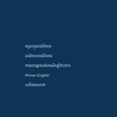
អក្ខរកម្មសារព័ត៌មាន
សេរីភាពសារព័ត៌មាន
ការបោះឆ្នោតនៅអាមេរិកឆ្នាំ២០២០
Khmer-English
បទវិចារណកថា