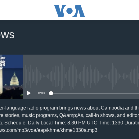
ews
No media source currently availa
0:00
er-language radio program brings news about Cambodia and the
re stories, music programs, Q&amp;As, call-in shows, and editor
a. Schedule: Daily Local Time: 8.30 PM UTC Time: 1330 Duratio
news.com/mp3/voa/eap/khme/khme1330a.mp3