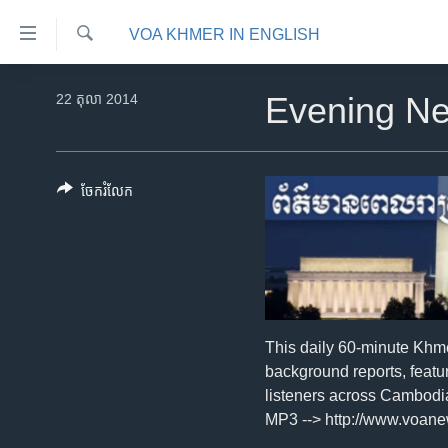
ភ្ជាប់​
VOA KHMER IN ENGLISH
ទៅ​
គេហទំព័រ​
ស្វែង​
កម្ពុជា
រក
22 តុលា 2014
Evening N
ទាក់ទង
អន្តរជាតិ
រំលង​
និង​
អាមេរិក
ចូល​
ចែករំលែក
ចិន
ទៅ​​
ទំព័រ​
ហេឡូវីអូអេ
ព័ត៌មាន​​
កម្ពុជាច្នៃប្រតិដ្ឋ
តែ​
ម្តង
ព្រឹត្តិការណ៍ព័ត៌មាន
រំលង​
ទូរទស្សន៍ / វីដេអូ​
This daily 60-minute Khm
និង​
background reports, featu
ចូល​
វិទ្យុ / ផតខាសថ៍
listeners across Cambodi
ទៅ​
កម្មវិធីទាំងអស់
MP3 --> http://www.voa
ទំព័រ​