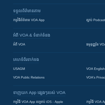
ទទួល​ព័ត៌មាន​តាម
កម្មវិធី​ព័ត៌មាន VOA App
ស្តាប់ Podcas
អំពី​ VOA & ទំនាក់ទំនង
អំពី​ VOA
ធម្មនុញ្ញ​នៃ V
គេហទំព័រ​​ទាក់ទង
USAGM
VOA English
VOA Public Relations
VOA's Privac
ទាញយក​ App ផ្សេងៗ​របស់​ VOA
Khmer English
កម្មវិធី​ VOA App សម្រាប់ iOS - Apple
កម្មវិធី​ VOA