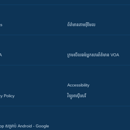
ts
ព័ត៌មាន​តាម​អ៊ីមែល
OA
ក្រម​​​សីលធម៌​​​អ្នក​​​សារព័ត៌មាន VOA
Accessibility
y Policy
វិទ្យុ​អាស៊ី​សេរី
 App សម្រាប់ Android - Google