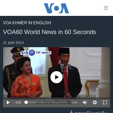
ភ្ជាប់​
ទៅ​
គេហទំព័រ​
VOA KHMER IN ENGLISH
កម្ពុជា
ទាក់ទង
VOA60 World News in 60 Seconds
រំលង​
អន្តរជាតិ
និង​
21 តុលា 2014
អាមេរិក
ចូល​
ទៅ​​
ចិន
ទំព័រ​
ហេឡូវីអូអេ
ព័ត៌មាន​​
តែ​
កម្ពុជាច្នៃប្រតិដ្ឋ
ម្តង
No media source currently available
ព្រឹត្តិការណ៍ព័ត៌មាន
រំលង​
និង​
ទូរទស្សន៍ / វីដេអូ​
ចូល​
វិទ្យុ / ផតខាសថ៍
ទៅ​
0:00
0:58
ទំព័រ​
កម្មវិធីទាំងអស់