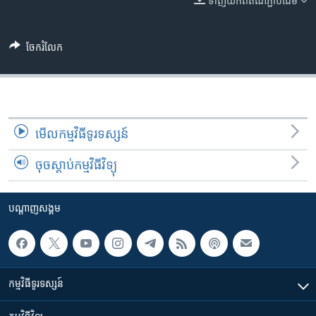
ទាញ​យក​ពី​តំណភ្ជាប់​ដើម
រចនា
សម្ព័ន្ធ​
Khmer English
រំលង​
ចែករំលែក
និង​
បណ្តាញ​សង្គម
ចូល​
ទៅ​
កាន់​
ទំព័រ​
ភាសា
មើល​កម្មវិធី​ទូរទស្សន៍
ស្វែង​
រក
ចុចស្តាប់កម្មវិធីវិទ្យុ
បណ្តាញ​សង្គម
កម្មវិធី​ទូរទស្សន៍