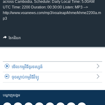
រចនា
across Cambodia. Schedule: Daily Local Time: 5.00AM
សម្ព័ន្ធ​
UTC Time: 2200 Duration: 00:30:00 Listen: MP3 -->
Khmer English
រំលង​
http://www.voanews.com/mp3/voa/eap/khme/khme2200a.m
និង​
p3
បណ្តាញ​សង្គម
ចូល​
ទៅ​
កាន់​
ចែករំលែក
ទំព័រ​
ភាសា
ស្វែង​
រក
មើល​កម្មវិធី​ទូរទស្សន៍
ចុចស្តាប់កម្មវិធីវិទ្យុ
បណ្តាញ​សង្គម