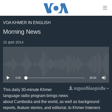
ភ្ជាប់​
ទៅ​
គេហទំព័រ​
VOA KHMER IN ENGLISH
កម្ពុជា
ទាក់ទង
Morning News
រំលង​
អន្តរជាតិ
និង​
15 តុលា 2014
អាមេរិក
ចូល​
ទៅ​​
ចិន
ទំព័រ​
ហេឡូវីអូអេ
ព័ត៌មាន​​
No media source currently available
តែ​
កម្ពុជាច្នៃប្រតិដ្ឋ
ម្តង
0:00
30:00
ព្រឹត្តិការណ៍ព័ត៌មាន
រំលង​
និង​
ទាញ​យក​ពី​តំណភ្ជាប់​ដើម
ទូរទស្សន៍ / វីដេអូ​
This daily 30-minute Khmer
ចូល​
language radio program brings news
វិទ្យុ / ផតខាសថ៍
ទៅ​
about Cambodia and the world, as well as background
ទំព័រ​
កម្មវិធីទាំងអស់
reports, feature stories, and editorial, to Khmer listeners