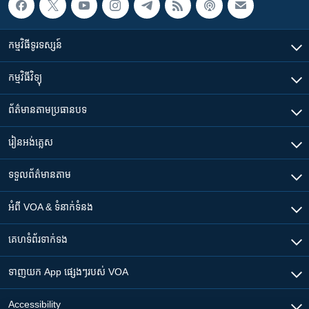
កម្មវិធី​ទូរទស្សន៍
កម្មវិធី​វិទ្យុ
ព័ត៌មាន​តាមប្រធានបទ​
រៀន​​អង់គ្លេស
ទទួល​ព័ត៌មាន​តាម
អំពី​ VOA & ទំនាក់ទំនង
គេហទំព័រ​​ទាក់ទង
ទាញយក​ App ផ្សេងៗ​របស់​ VOA
Accessibility