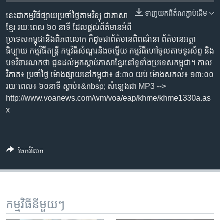
រចនា
សម្ព័ន្ធ​
ទាញ​យក​ពី​តំណភ្ជាប់​ដើម
នេះ​ជា​កម្ម​វិធី​ផ្សាយ​ប្រចាំ​ថ្ងៃ​តាម​វិទ្យុ ​ជាភាសា​
Khmer English
រំលង​
ខ្មែរ​ រយៈ​ពេល​ ៦០​ នាទី ដែល​ផ្តល់​ព័ត៌មាន​អំពី​
និង​
ប្រទេស​កម្ពុជា​និង​ពិភព​លោក ​ក៏ដូច​ជា​ព័ត៌មាន​ពិពណ៌នា ព័ត៌មាន​អត្ថា​
បណ្តាញ​សង្គម
ចូល​
ធិប្បាយ​ កម្ម​វិធី​តន្ត្រី ​កម្មវិធី​សំណួរ​និង​ចម្លើយ​ កម្ម​វិធី​ហៅ​ចូល​តាម​ទូរ​ស័ព្ទ ​និង
ទៅ​
បទ​វិចារណកថា​ ជូន​ដល់​អ្នក​ស្តាប់​ភាសា​ខ្មែរ​នៅ​ទូទាំង​ប្រទេស​កម្ពុជា។ កាល​
កាន់​
វិភាគ៖ ប្រចាំ​ថ្ងៃ ម៉ោង​ផ្សាយ​នៅ​កម្ពុជា៖ ៨:៣០ យប់ ម៉ោង​សកល៖ ១៣:០០
ទំព័រ​
រយៈពេល៖ ៦០​នាទី ស្តាប់​៖&nbsp; សំឡេង​ជា MP3 -->
ភាសា
ស្វែង​
http://www.voanews.com/wm/voa/eap/khme/khme1330a.as
រក
x
ចែករំលែក
កម្មវិធី​នីមួយៗ