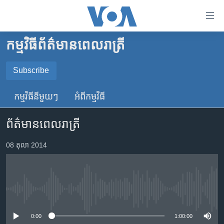
ភ្ជាប់​
ទៅ​
គេហទំព័រ​
កម្មវិធី​ព័ត៌មាន​ពេលរាត្រី
កម្ពុជា
ទាក់ទង
រំលង​
អន្តរជាតិ
Subscribe
និង​
SUBSCRIBE
អាមេរិក
ចូល​
កម្មវិធី​នីមួយៗ
អំពី​កម្មវិធី​
ទៅ​​
ចិន
YouTube Music
ទំព័រ​
ព័ត៌មានពេលរាត្រី
ហេឡូវីអូអេ
ព័ត៌មាន​​
តែ​
កម្ពុជាច្នៃប្រតិដ្ឋ
08 តុលា 2014
Spotify
ម្តង
ព្រឹត្តិការណ៍ព័ត៌មាន
រំលង​
ទទួល​​​សេវា​​​ Podcast
និង​
ទូរទស្សន៍ / វីដេអូ​
ចូល​
No media source currently available
វិទ្យុ / ផតខាសថ៍
ទៅ​
ទំព័រ​
កម្មវិធីទាំងអស់
0:00
1:00:00