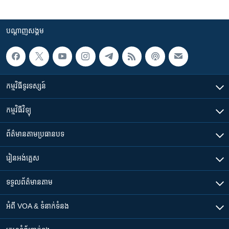
បណ្តាញ​សង្គម
កម្មវិធី​ទូរទស្សន៍
កម្មវិធី​វិទ្យុ
ព័ត៌មាន​តាមប្រធានបទ​
រៀន​​អង់គ្លេស
ទទួល​ព័ត៌មាន​តាម
អំពី​ VOA & ទំនាក់ទំនង