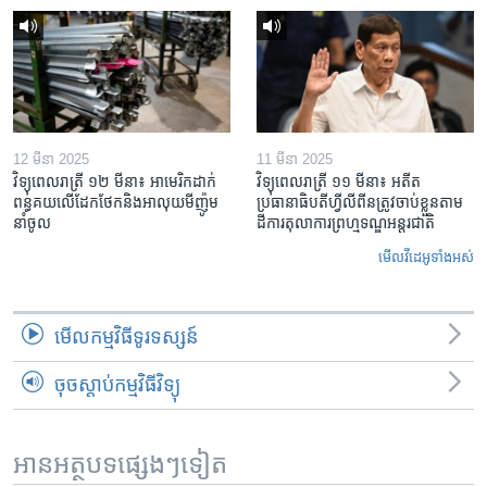
12 មីនា 2025
11 មីនា 2025
វិទ្យុពេលរាត្រី ១២ មីនា៖ អាមេរិក​ដាក់​
វិទ្យុពេលរាត្រី ១១ មីនា៖ អតីត​
ពន្ធគយ​លើ​ដែកថែក​និង​អាលុយ​មីញ៉ូម​
ប្រធានាធិបតីហ្វីលីពីន​ត្រូវ​ចាប់ខ្លួនតាម
នាំចូល
ដីការ​តុលាការ​ព្រហ្មទណ្ឌ​អន្តរជាតិ
មើល​វីដេអូ​ទាំង​អស់
មើល​កម្មវិធី​ទូរទស្សន៍
ចុចស្តាប់កម្មវិធីវិទ្យុ
អានអត្ថបទផ្សេងៗទៀត