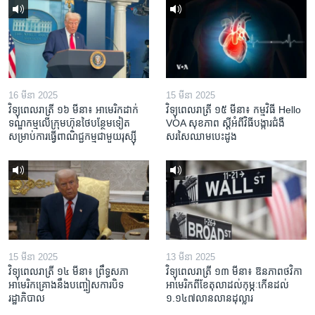
16 មីនា 2025
15 មីនា 2025
វិទ្យុពេលរាត្រី ១៦ មីនា៖ អាមេរិក​ដាក់​
វិទ្យុពេលរាត្រី ១៥ មីនា៖ កម្មវិធី ​Hello
ទណ្ឌកម្ម​លើ​ក្រុមហ៊ុន​ថៃ​បន្ថែម​ទៀត​
VOA សុខភាព ស្ដី​អំពី​វិធី​បង្ការ​ជំងឺ​
សម្រាប់​ការ​ធ្វើ​ពាណិជ្ជកម្ម​ជាមួយ​រុស្ស៊ី
សរសៃ​ឈាម​បេះដូង
15 មីនា 2025
13 មីនា 2025
វិទ្យុពេលរាត្រី ១៤ មីនា៖ ព្រឹទ្ធសភា
វិទ្យុពេលរាត្រី ១៣ មីនា៖ ឱនភាព​ថវិកា​
អាមេរិកគ្រោងនឹងបញ្ចៀសការបិទ
អាមេរិក​ពី​ខែ​តុលា​ដល់​កុម្ភៈ​កើន​ដល់​
រដ្ឋាភិបាល
១.១៤៧​លានលាន​ដុល្លារ