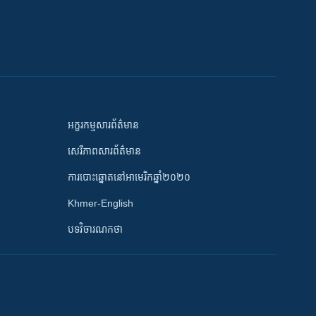
អក្ខរកម្មសារព័ត៌មាន
សេរីភាពសារព័ត៌មាន
ការបោះឆ្នោតនៅអាមេរិកឆ្នាំ២០២០
Khmer-English
បទវិចារណកថា