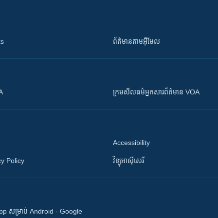
ts
ព័ត៌មាន​តាម​អ៊ីមែល
OA
ក្រម​​​សីលធម៌​​​អ្នក​​​សារព័ត៌មាន VOA
Accessibility
y Policy
វិទ្យុ​អាស៊ី​សេរី
 App សម្រាប់ Android - Google