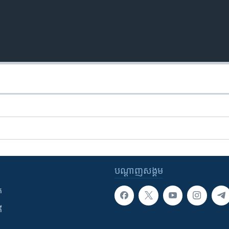
បណ្តាញ​សង្គម
ក
ី