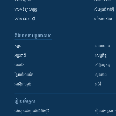
VOA ​វិទ្យាសាស្ត្រ
សំឡេង​ជំនាន់​ថ្មី
VOA 60 អាស៊ី
វេទិកា​អាស៊ាន
ព័ត៌មាន​តាមប្រធានបទ​
កម្ពុជា
នយោបាយ
អន្តរជាតិ
សេដ្ឋកិច្ច
អាមេរិក
សិទ្ធិមនុស្ស
ខ្មែរ​នៅអាមេរិក
សុខភាព
អាស៊ីអាគ្នេយ៍
អប់រំ
រៀន​​អង់គ្លេស
អង់គ្លេស​ជាមួយ​ម៉ានី​និង​ម៉ូរី
រៀន​​​​​​អង់គ្លេ