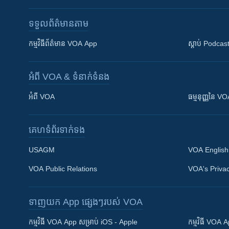
ទទួល​ព័ត៌មាន​តាម
កម្មវិធី​ព័ត៌មាន VOA App
ស្តាប់ Podcas
អំពី​ VOA & ទំនាក់ទំនង
អំពី​ VOA
ធម្មនុញ្ញ​នៃ V
គេហទំព័រ​​ទាក់ទង
USAGM
VOA English
VOA Public Relations
VOA's Privac
ទាញយក​ App ផ្សេងៗ​របស់​ VOA
Khmer English
កម្មវិធី​ VOA App សម្រាប់ iOS - Apple
កម្មវិធី​ VOA