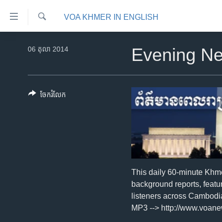
ភ្ជាប់​
VOA KHMER IN ENGLISH
ទៅ​
គេហទំព័រ​
ស្វែង​
កម្ពុជា
រក
06 តុលា 2014
Evening N
ទាក់ទង
អន្តរជាតិ
រំលង​
និង​
អាមេរិក
ចូល​
ចែករំលែក
ចិន
ទៅ​​
ទំព័រ​
ហេឡូវីអូអេ
ព័ត៌មាន​​
កម្ពុជាច្នៃប្រតិដ្ឋ
តែ​
ម្តង
ព្រឹត្តិការណ៍ព័ត៌មាន
រំលង​
ទូរទស្សន៍ / វីដេអូ​
This daily 60-minute Khm
និង​
background reports, featu
ចូល​
វិទ្យុ / ផតខាសថ៍
listeners across Cambodi
ទៅ​
កម្មវិធីទាំងអស់
MP3 --> http://www.voa
ទំព័រ​