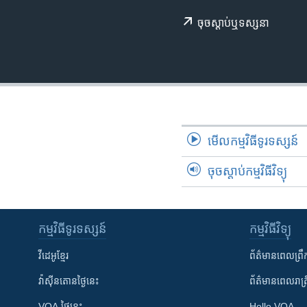
រចនា
សម្ព័ន្ធ​
ចុច​​ស្តាប់​ឬ​ទស្សនា
រំលង​
និង​
ចូល​
ទៅ​
កាន់​
ទំព័រ​
ស្វែង​
មើល​កម្មវិធី​ទូរទស្សន៍
រក
ចុចស្តាប់កម្មវិធីវិទ្យុ
កម្មវិធី​ទូរទស្សន៍
កម្មវិធី​វិទ្យុ
វីដេអូ​ខ្មែរ
ព័ត៌មាន​ពេល​ព្រឹ
វ៉ាស៊ីនតោន​ថ្ងៃ​នេះ
ព័ត៌មាន​​ពេល​រាត្រ
VOA ថ្ងៃនេះ
Hello VOA