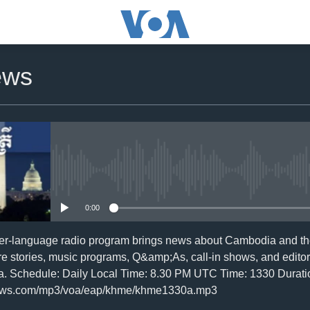
ews
No media source currently availa
0:00
er-language radio program brings news about Cambodia and the
re stories, music programs, Q&amp;As, call-in shows, and editor
a. Schedule: Daily Local Time: 8.30 PM UTC Time: 1330 Duratio
news.com/mp3/voa/eap/khme/khme1330a.mp3