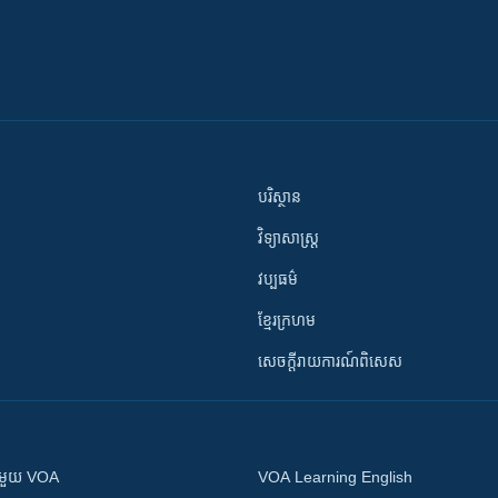
បរិស្ថាន
វិទ្យាសាស្រ្ត
វប្បធម៌
ខ្មែរក្រហម
សេចក្តីរាយការណ៍ពិសេស
ស​​ជាមួយ VOA
VOA Learning English