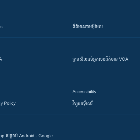
ts
ព័ត៌មាន​តាម​អ៊ីមែល
OA
ក្រម​​​សីលធម៌​​​អ្នក​​​សារព័ត៌មាន VOA
Accessibility
y Policy
វិទ្យុ​អាស៊ី​សេរី
 App សម្រាប់ Android - Google