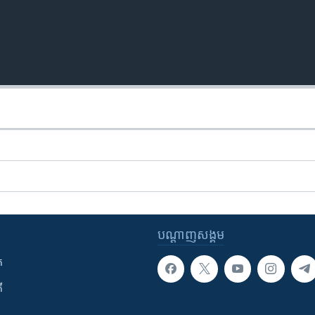
បណ្តាញ​សង្គម
ក
ី