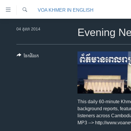
ភ្ជាប់​
VOA KHMER IN ENGLISH
ទៅ​
គេហទំព័រ​
ស្វែង​
កម្ពុជា
រក
04 តុលា 2014
Evening N
ទាក់ទង
អន្តរជាតិ
រំលង​
និង​
អាមេរិក
ចូល​
ចែករំលែក
ចិន
ទៅ​​
ទំព័រ​
ហេឡូវីអូអេ
ព័ត៌មាន​​
កម្ពុជាច្នៃប្រតិដ្ឋ
តែ​
ម្តង
ព្រឹត្តិការណ៍ព័ត៌មាន
រំលង​
ទូរទស្សន៍ / វីដេអូ​
This daily 60-minute Khm
និង​
background reports, featu
ចូល​
វិទ្យុ / ផតខាសថ៍
listeners across Cambodi
ទៅ​
កម្មវិធីទាំងអស់
MP3 --> http://www.voa
ទំព័រ​