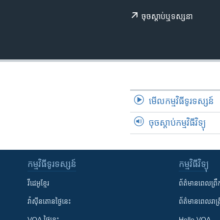
រចនា
សម្ព័ន្ធ​
ចុច​​ស្តាប់​ឬ​ទស្សនា
រំលង​
និង​
ចូល​
ទៅ​
កាន់​
ទំព័រ​
ស្វែង​
មើល​កម្មវិធី​ទូរទស្សន៍
រក
ចុចស្តាប់កម្មវិធីវិទ្យុ
កម្មវិធី​ទូរទស្សន៍
កម្មវិធី​វិទ្យុ
វីដេអូ​ខ្មែរ
ព័ត៌មាន​ពេល​ព្រឹ
វ៉ាស៊ីនតោន​ថ្ងៃ​នេះ
ព័ត៌មាន​​ពេល​រាត្រ
VOA ថ្ងៃនេះ
Hello VOA