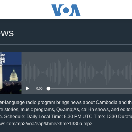
ews
No media source currently availa
0:00
er-language radio program brings news about Cambodia and the
re stories, music programs, Q&amp;As, call-in shows, and editor
a. Schedule: Daily Local Time: 8.30 PM UTC Time: 1330 Duratio
news.com/mp3/voa/eap/khme/khme1330a.mp3