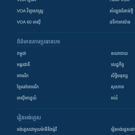
VOA ​វិទ្យាសាស្ត្រ
សំឡេង​ជំនាន់​ថ្មី
VOA 60 អាស៊ី
វេទិកា​អាស៊ាន
ព័ត៌មាន​តាមប្រធានបទ​
កម្ពុជា
នយោបាយ
អន្តរជាតិ
សេដ្ឋកិច្ច
អាមេរិក
សិទ្ធិមនុស្ស
ខ្មែរ​នៅអាមេរិក
សុខភាព
អាស៊ីអាគ្នេយ៍
អប់រំ
រៀន​​អង់គ្លេស
អង់គ្លេស​ជាមួយ​ម៉ានី​និង​ម៉ូរី
រៀន​​​​​​អង់គ្លេ