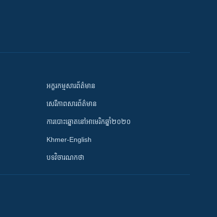
អក្ខរកម្មសារព័ត៌មាន
សេរីភាពសារព័ត៌មាន
ការបោះឆ្នោតនៅអាមេរិកឆ្នាំ២០២០
Khmer-English
បទវិចារណកថា