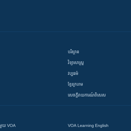
បរិស្ថាន
វិទ្យាសាស្រ្ត
វប្បធម៌
ខ្មែរក្រហម
សេចក្តីរាយការណ៍ពិសេស
ស​​ជាមួយ VOA
VOA Learning English