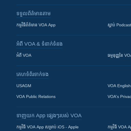
ទទួល​ព័ត៌មាន​តាម
កម្មវិធី​ព័ត៌មាន VOA App
ស្តាប់ Podcas
អំពី​ VOA & ទំនាក់ទំនង
អំពី​ VOA
ធម្មនុញ្ញ​នៃ V
គេហទំព័រ​​ទាក់ទង
USAGM
VOA English
VOA Public Relations
VOA's Privac
ទាញយក​ App ផ្សេងៗ​របស់​ VOA
Khmer English
កម្មវិធី​ VOA App សម្រាប់ iOS - Apple
កម្មវិធី​ VOA