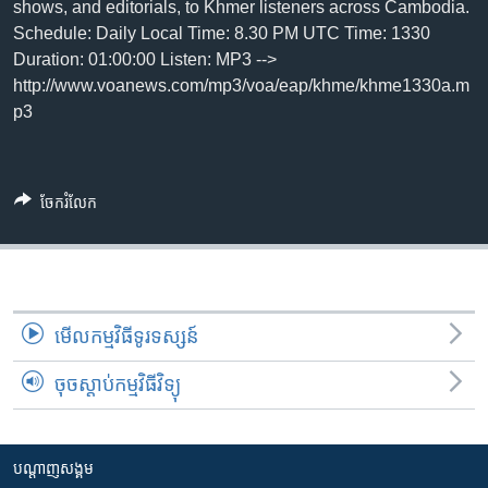
រចនា
shows, and editorials, to Khmer listeners across Cambodia.
សម្ព័ន្ធ​
Schedule: Daily Local Time: 8.30 PM UTC Time: 1330
Khmer English
រំលង​
Duration: 01:00:00 Listen: MP3 -->
និង​
http://www.voanews.com/mp3/voa/eap/khme/khme1330a.m
បណ្តាញ​សង្គម
ចូល​
p3
ទៅ​
កាន់​
ទំព័រ​
ភាសា
ចែករំលែក
ស្វែង​
រក
មើល​កម្មវិធី​ទូរទស្សន៍
ចុចស្តាប់កម្មវិធីវិទ្យុ
បណ្តាញ​សង្គម