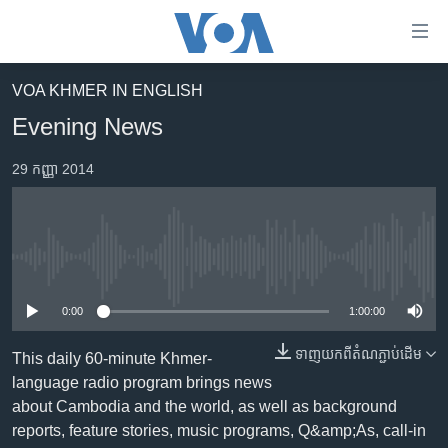
ភ្ជាប់​
ទៅ​
គេហទំព័រ​
VOA KHMER IN ENGLISH
កម្ពុជា
ទាក់ទង
Evening News
រំលង​
អន្តរជាតិ
និង​
29 កញ្ញា 2014
អាមេរិក
ចូល​
ទៅ​​
ចិន
ទំព័រ​
ហេឡូវីអូអេ
ព័ត៌មាន​​
No media source currently available
តែ​
កម្ពុជាច្នៃប្រតិដ្ឋ
ម្តង
0:00
1:00:00
ព្រឹត្តិការណ៍ព័ត៌មាន
រំលង​
និង​
ទាញ​យក​ពី​តំណភ្ជាប់​ដើម
ទូរទស្សន៍ / វីដេអូ​
This daily 60-minute Khmer-
ចូល​
language radio program brings news
វិទ្យុ / ផតខាសថ៍
ទៅ​
about Cambodia and the world, as well as background
ទំព័រ​
កម្មវិធីទាំងអស់
reports, feature stories, music programs, Q&amp;As, call-in