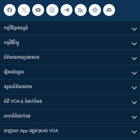
កម្មវិធី​ទូរទស្សន៍
កម្មវិធី​វិទ្យុ
ព័ត៌មាន​តាមប្រធានបទ​
រៀន​​អង់គ្លេស
ទទួល​ព័ត៌មាន​តាម
អំពី​ VOA & ទំនាក់ទំនង
គេហទំព័រ​​ទាក់ទង
ទាញយក​ App ផ្សេងៗ​របស់​ VOA