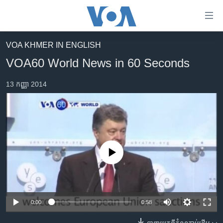
ភ្ជាប់​
ទៅ​
គេហទំព័រ​
VOA KHMER IN ENGLISH
កម្ពុជា
ទាក់ទង
VOA60 World News in 60 Seconds
រំលង​
អន្តរជាតិ
និង​
13 កញ្ញា 2014
អាមេរិក
ចូល​
ទៅ​​
ចិន
ទំព័រ​
ហេឡូវីអូអេ
ព័ត៌មាន​​
តែ​
កម្ពុជាច្នៃប្រតិដ្ឋ
ម្តង
No media source currently available
ព្រឹត្តិការណ៍ព័ត៌មាន
រំលង​
និង​
ទូរទស្សន៍ / វីដេអូ​
ចូល​
វិទ្យុ / ផតខាសថ៍
ទៅ​
0:00
0:58
ទំព័រ​
កម្មវិធីទាំងអស់