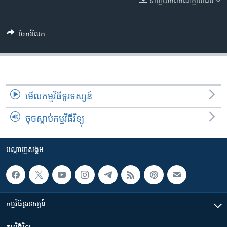
ទាញ​យក​ពី​តំណភ្ជាប់​ដើម
រចនា
សម្ព័ន្ធ​
Khmer English
រំលង​
ចែករំលែក
និង​
បណ្តាញ​សង្គម
ចូល​
ទៅ​
កាន់​
ទំព័រ​
ភាសា
មើល​កម្មវិធី​ទូរទស្សន៍
ស្វែង​
រក
ចុចស្តាប់កម្មវិធីវិទ្យុ
បណ្តាញ​សង្គម
កម្មវិធី​ទូរទស្សន៍