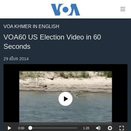
ភ្ជាប់​
ទៅ​
គេហទំព័រ​
VOA KHMER IN ENGLISH
កម្ពុជា
ទាក់ទង
VOA60 US Election Video in 60
រំលង​
អន្តរជាតិ
Seconds
និង​
អាមេរិក
ចូល​
29 សីហា 2014
ទៅ​​
ចិន
ទំព័រ​
ហេឡូវីអូអេ
ព័ត៌មាន​​
តែ​
កម្ពុជាច្នៃប្រតិដ្ឋ
ម្តង
ព្រឹត្តិការណ៍ព័ត៌មាន
រំលង​
No media source currently available
និង​
ទូរទស្សន៍ / វីដេអូ​
ចូល​
វិទ្យុ / ផតខាសថ៍
ទៅ​
ទំព័រ​
កម្មវិធីទាំងអស់
0:00
1:28