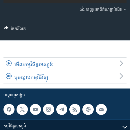
រចនា
សម្ព័ន្ធ​
ទាញ​យក​ពី​តំណភ្ជាប់​ដើម
Khmer English
រំលង​
និង​
បណ្តាញ​សង្គម
ចូល​
ចែករំលែក
ទៅ​
កាន់​
ទំព័រ​
ភាសា
ស្វែង​
រក
មើល​កម្មវិធី​ទូរទស្សន៍
ចុចស្តាប់កម្មវិធីវិទ្យុ
បណ្តាញ​សង្គម
កម្មវិធី​ទូរទស្សន៍