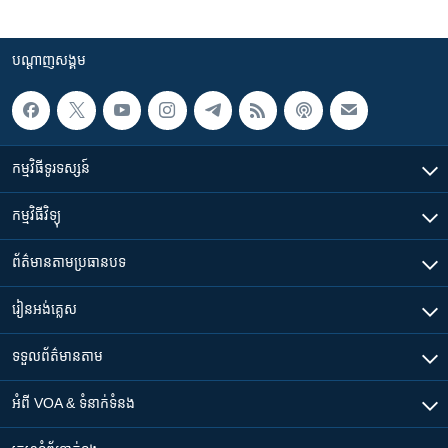
បណ្តាញ​សង្គម
កម្មវិធី​ទូរទស្សន៍
កម្មវិធី​វិទ្យុ
ព័ត៌មាន​តាមប្រធានបទ​
រៀន​​អង់គ្លេស
ទទួល​ព័ត៌មាន​តាម
អំពី​ VOA & ទំនាក់ទំនង