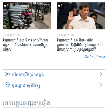
12 មីនា 2025
11 មីនា 2025
វិទ្យុពេលរាត្រី ១២ មីនា៖ អាមេរិក​ដាក់​
វិទ្យុពេលរាត្រី ១១ មីនា៖ អតីត​
ពន្ធគយ​លើ​ដែកថែក​និង​អាលុយ​មីញ៉ូម​
ប្រធានាធិបតីហ្វីលីពីន​ត្រូវ​ចាប់ខ្លួនតាម
នាំចូល
ដីការ​តុលាការ​ព្រហ្មទណ្ឌ​អន្តរជាតិ
មើល​វីដេអូ​ទាំង​អស់
មើល​កម្មវិធី​ទូរទស្សន៍
ចុចស្តាប់កម្មវិធីវិទ្យុ
អានអត្ថបទផ្សេងៗទៀត