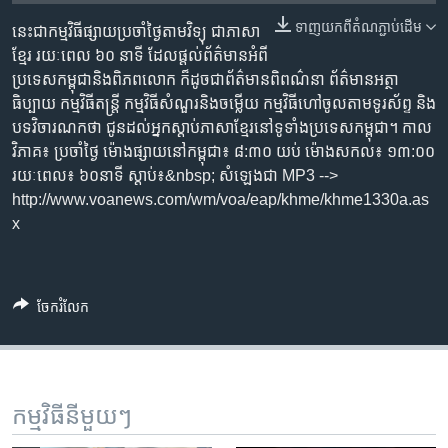
រចនា
សម្ព័ន្ធ​
ទាញ​យក​ពី​តំណភ្ជាប់​ដើម
នេះ​ជា​កម្ម​វិធី​ផ្សាយ​ប្រចាំ​ថ្ងៃ​តាម​វិទ្យុ ​ជាភាសា​
Khmer English
រំលង​
ខ្មែរ​ រយៈ​ពេល​ ៦០​ នាទី ដែល​ផ្តល់​ព័ត៌មាន​អំពី​
និង​
ប្រទេស​កម្ពុជា​និង​ពិភព​លោក ​ក៏ដូច​ជា​ព័ត៌មាន​ពិពណ៌នា ព័ត៌មាន​អត្ថា​
បណ្តាញ​សង្គម
ចូល​
ធិប្បាយ​ កម្ម​វិធី​តន្ត្រី ​កម្មវិធី​សំណួរ​និង​ចម្លើយ​ កម្ម​វិធី​ហៅ​ចូល​តាម​ទូរ​ស័ព្ទ ​និង
ទៅ​
បទ​វិចារណកថា​ ជូន​ដល់​អ្នក​ស្តាប់​ភាសា​ខ្មែរ​នៅ​ទូទាំង​ប្រទេស​កម្ពុជា។ កាល​
កាន់​
វិភាគ៖ ប្រចាំ​ថ្ងៃ ម៉ោង​ផ្សាយ​នៅ​កម្ពុជា៖ ៨:៣០ យប់ ម៉ោង​សកល៖ ១៣:០០
ទំព័រ​
រយៈពេល៖ ៦០​នាទី ស្តាប់​៖&nbsp; សំឡេង​ជា MP3 -->
ភាសា
ស្វែង​
http://www.voanews.com/wm/voa/eap/khme/khme1330a.as
រក
x
ចែករំលែក
កម្មវិធី​នីមួយៗ