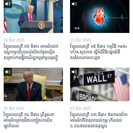
16 មីនា 2025
15 មីនា 2025
វិទ្យុពេលរាត្រី ១៦ មីនា៖ អាមេរិក​ដាក់​
វិទ្យុពេលរាត្រី ១៥ មីនា៖ កម្មវិធី ​Hello
ទណ្ឌកម្ម​លើ​ក្រុមហ៊ុន​ថៃ​បន្ថែម​ទៀត​
VOA សុខភាព ស្ដី​អំពី​វិធី​បង្ការ​ជំងឺ​
សម្រាប់​ការ​ធ្វើ​ពាណិជ្ជកម្ម​ជាមួយ​រុស្ស៊ី
សរសៃ​ឈាម​បេះដូង
15 មីនា 2025
13 មីនា 2025
វិទ្យុពេលរាត្រី ១៤ មីនា៖ ព្រឹទ្ធសភា
វិទ្យុពេលរាត្រី ១៣ មីនា៖ ឱនភាព​ថវិកា​
អាមេរិកគ្រោងនឹងបញ្ចៀសការបិទ
អាមេរិក​ពី​ខែ​តុលា​ដល់​កុម្ភៈ​កើន​ដល់​
រដ្ឋាភិបាល
១.១៤៧​លានលាន​ដុល្លារ