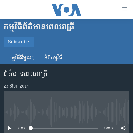
ភ្ជាប់​
ទៅ​
គេហទំព័រ​
កម្មវិធី​ព័ត៌មាន​ពេលរាត្រី
កម្ពុជា
ទាក់ទង
រំលង​
អន្តរជាតិ
Subscribe
និង​
SUBSCRIBE
អាមេរិក
ចូល​
កម្មវិធី​នីមួយៗ
អំពី​កម្មវិធី​
ទៅ​​
ចិន
YouTube Music
ទំព័រ​
ព័ត៌មានពេលរាត្រី
ហេឡូវីអូអេ
ព័ត៌មាន​​
តែ​
កម្ពុជាច្នៃប្រតិដ្ឋ
23 សីហា 2014
Spotify
ម្តង
ព្រឹត្តិការណ៍ព័ត៌មាន
រំលង​
ទទួល​​​សេវា​​​ Podcast
និង​
ទូរទស្សន៍ / វីដេអូ​
ចូល​
No media source currently available
វិទ្យុ / ផតខាសថ៍
ទៅ​
ទំព័រ​
កម្មវិធីទាំងអស់
0:00
1:00:00